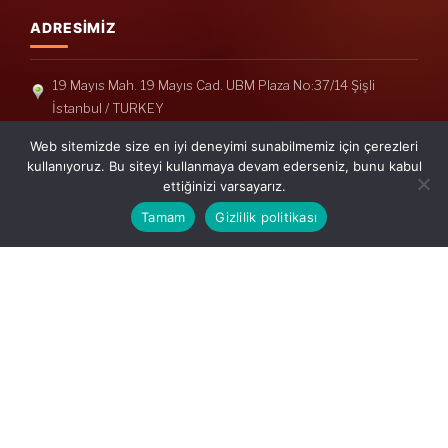
ADRESIMIZ
19 Mayıs Mah. 19 Mayıs Cad. UBM Plaza No:37/14 Şişli
İstanbul / TURKEY
Telefon: +90(212) 240 33 39
Web sitemizde size en iyi deneyimi sunabilmemiz için çerezleri
Telefon: +90(212) 248 19 36
kullanıyoruz. Bu siteyi kullanmaya devam ederseniz, bunu kabul
ettiğinizi varsayarız.
info@erisymm.com
Tamam
Gizlilik politikası
PRATIK MENÜ
Ana Sayfa
Hakkımızda
Hizmetlerimiz
Güncel Mevzuat
İletişim