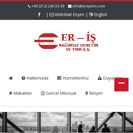
+90 (212) 240 33 39
info@erisymm.com
|
WebMail Erişim
|
English
Hakkımızda
Hizmetlerimiz
Duyurular
Makaleler
Güncel Mevzuat
İletişim