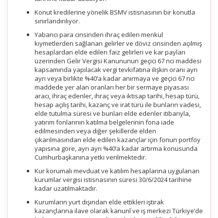
Konut kredilerine yönelik BSMV istisnasının bir konutla
sınırlandırılıyor.
Yabancı para cinsinden ihraç edilen menkul
kıymetlerden sağlanan gelirler ve döviz cinsinden açılmış
hesaplardan elde edilen faiz gelirleri ve kar payları
üzerinden Gelir Vergisi Kanununun geçici 67 nci maddesi
kapsamında yapılacak vergi tevkifatına ilişkin oranı ayrı
ayrı veya birlikte %40’a kadar anırmaya ve geçici 67 nci
maddede yer alan oranları her bir sermaye piyasası
aracı, ihraç edenler, ihraç veya iktisap tarihi, hesap türü,
hesap açılış tarihi, kazanç ve irat türü ile bunların vadesi,
elde tutulma süresi ve bunları elde edenler itibarıyla,
yatırım fonlarının katılma belgelerinin fona iade
edilmesinden veya diğer şekillerde elden
çıkarılmasından elde edilen kazançlar için fonun portföy
yapısına göre, ayrı ayrı %40’a kadar artırma konusunda
Cumhurbaşkanına yetki verilmektedir.
Kur korumalı mevduat ve katılım hesaplarına uygulanan
kurumlar vergisi istisnasının süresi 30/6/2024 tarihine
kadar uzatılmaktadır.
Kurumların yurt dışından elde ettikleri iştirak
kazançlarına ilave olarak kanunî ve iş merkezi Türkiye’de