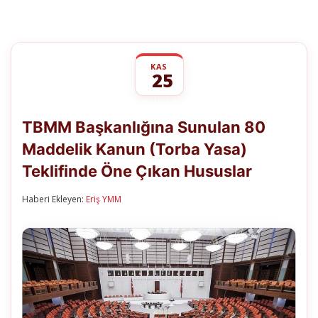
KAS
25
TBMM
yorumlar kapalı
Başkanlığına
TBMM Başkanlığına Sunulan 80
Sunulan
80
Maddelik Kanun (Torba Yasa)
Maddelik
Kanun
Teklifinde Öne Çıkan Hususlar
(Torba
Yasa)
Teklifinde
Haberi Ekleyen:
Eriş YMM
Öne
Çıkan
Hususlar
için