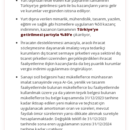
Yurt dışından elde edilen kar paylarının tamamının
Türkiye’ye getirilmesi şartı ile bu kazançların yarısı gelir
ve kurumlar vergisinden istisna ediliyor.
Yurt dışına verilen mimarlık, mühendislik, tasarım, yazılım,
eğitim ve sağlık gibi hizmetlere uygulanan %50 kazanç
indiriminin, kazancın tamamının
Türkiye’ye
getirilmesi şartıyla %80’e
çıkarılıyor,
İhracatın desteklenmesi amacıyla, aracılı ihracat
sözleşmesine dayanarak imalatçı veya tedarikçi
kurumların dış ticaret sermaye şirketleri veya sektörel dış
ticaret şirketleri üzerinden gerçekleştirdikleri ihracat
faaliyetlerine ilişkin kazançlarda da beş puanlık kurumlar
vergisi indirimi uygulanması öngörülüyor.
Sanayi sicil belgesini haiz mükelleflerce münhasıran
imalat sanayiinde veya Ar-Ge, yenilik ve tasarım
faaliyetlerinde bulunan mükelleflerce bu faaliyetlerinde
kullanılmak üzere ya da yatırım teşvik belgesi bulunan
mükelleflerce bu belge kapsamında 31/12/2023 tarihine
kadar iktisap edilen yeni makina ve teçhizat için
uygulanacak amortisman oran ve süreleri, mevcut
faydalı ömür sürelerinin yarısı dikkate alınmak suretiyle
hesaplanmaktadır. Değişiklik teklifi ile 31/12/2023
tarihinde sona eren uygulamanın süresi 31/12/2024
tarihine kadar uzatılıyor.