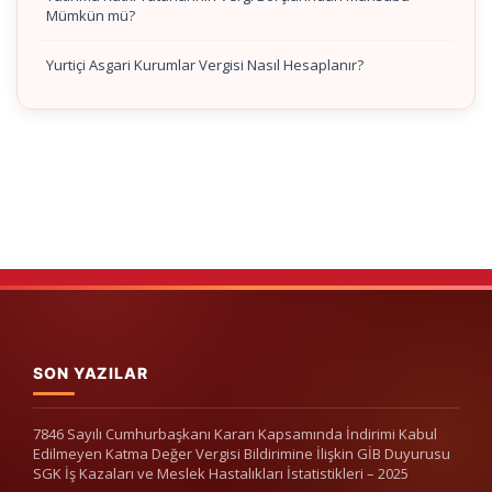
Mümkün mü?
Yurtiçi Asgari Kurumlar Vergisi Nasıl Hesaplanır?
SON YAZILAR
7846 Sayılı Cumhurbaşkanı Kararı Kapsamında İndirimi Kabul
Edilmeyen Katma Değer Vergisi Bildirimine İlişkin GİB Duyurusu
SGK İş Kazaları ve Meslek Hastalıkları İstatistikleri – 2025