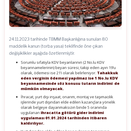
24.11.2023 tarihinde TBMM Başkanlığına sunulan 80
maddelik kanun (torba yasa) teklifinde öne çıkan
değişiklikler aşağıda özetlenmiştir.
Sorumlu sıfatıyla KDV beyanlarının (2 No.lu KDV
beyannamelerinin) beyan süresi, takip eden ayın 19’u
olarak, ödemesi ise 21’i olarak belirleniyor.
Tahakkuk
eden verginin ödemesi yapılmaz ise 1 No.lu KDV
beyannamesinde söz konusu tutarın indirimi de
mümkün olmayacak.
İhracat, yurt dışı inşaat, onarım, montaj ve taşımacılık
işlerinde yurt dışından elde edilen kazançlara yönelik
olarak belgeye dayanmaksızın binde 5 oranında
uygulanan
ihracatta götürü gider indirimi
uygulaması 01.01.2024 tarihinden itibaren
kaldırılıyor.