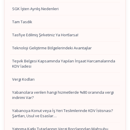
SGK İşten Ayrılış Nedenleri
Tam Tasdik
Tasfiye Edilmiş Şirketiniz Ya Hortlarsa!
Teknoloji Geliştirme Bölgelerindeki Avantajlar
Teşvik Belgesi Kapsamında Yapılan İnşaat Harcamalarında
KDV İadesi
Vergi Kodları
Yabancılara verilen hangi hizmetlerde %80 oranında vergi
indirimi Var?
Yabancıya Konut veya İş Yeri Teslimlerinde KDV İstisnası?
Şartları, Usul ve Esaslar…
Yatırıma Katkı Tutarlarının Vergi Borçlarından Mahsubu