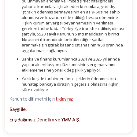
bulunmayan anonim ve limited şirket niteliğindeki
yabancı kurumlara iştirak eden kurumlara, yurt dışı
iştirakin ödenmiş sermayesinin en az % 50’sine sahip
olunması ve kazancın elde edildiği hesap dönemine
ilişkin kurumlar vergisi beyannamesinin verilmesi
gereken tarihe kadar Türkiye’ye transfer edilmiş olması
şartıyla, 5520 sayılı Kanunun 5 inci maddesinin birinci
fıkrasının (b) bendinde belirtilen diğer şartlar
aranmaksızın iştirak kazancı istisnasının %50 oranında
uygulanması sağlanıyor.
Banka ve finans kurumlarınca 2024 ve 2025 yıllarında
yapılacak enflasyon düzeltmesinin vergi matrahını
etkilememesine yönelik değişiklik yapılıyor.
Yazılı keşide tarihinden önce çeklerin ödenmek için
muhatap bankaya ibrazının geçersiz olmasına ilişkin
süre uzatılıyor.
Kanun teklifi metni için
tıklayınız
Saygı ile,
Eriş Bağımsız Denetim ve YMM A.Ş.