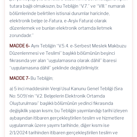
tutara bağlı olmaksızın, bu Tebliğin “V.7.” ve “VIII.” numaralı
bölümlerinde belirtilen istisnai durumlar haricinde,
elektronik belge (e-Fatura, e-Arşiv Fatura) olarak
düzenlemek ve bunları elektronik ortamda iletmek
zorundadır.”
MADDE 6-
Aynı Tebliğin “V.5.4. e-Serbest Meslek Makbuzu
Düzenlenmesi ve Teslimi” başlıklı bölümünün beşinci
fıkrasında yer alan “uygulamasına olarak dâhil” ibaresi
“uygulamasına dâhil” şeklinde değiştirilmiştir.
MADDE 7-
Bu Tebliğin;
a) 5 inci maddesinin Vergi Usul Kanunu Genel Tebliği (Sıra
No: 509)’nin “V.2. Belgelerin Elektronik Ortamda
Oluşturulması” başlıklı bölümünün yedinci fıkrasında
değişiklik yapan kısmı, bu Tebliğin yayımlandığı tarihi izleyen
aybaşından itibaren gerçekleştirilen teslim ve hizmetlere
uygulanmak üzere yayımı tarihinde, diğer kısmı ise
2/1/2024 tarihinden itibaren gerçekleştirilen teslim ve