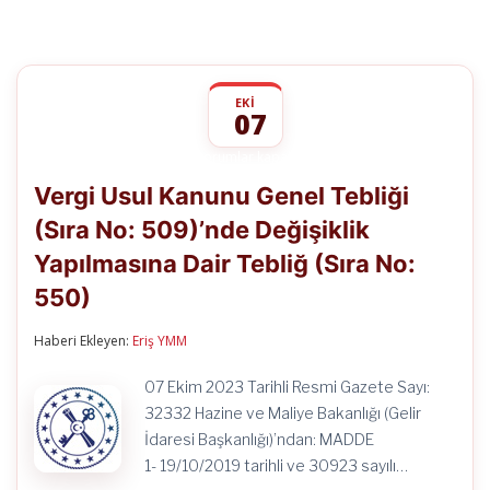
EKI
07
Vergi
yorumlar kapalı
Usul
Vergi Usul Kanunu Genel Tebliği
Kanunu
Genel
(Sıra No: 509)’nde Değişiklik
Tebliği
(Sıra
Yapılmasına Dair Tebliğ (Sıra No:
No:
509)’nde
550)
Değişiklik
Yapılmasına
Haberi Ekleyen:
Eriş YMM
Dair
Tebliğ
(Sıra
07 Ekim 2023 Tarihli Resmi Gazete Sayı:
No:
32332 Hazine ve Maliye Bakanlığı (Gelir
550)
için
İdaresi Başkanlığı)’ndan: MADDE
1- 19/10/2019 tarihli ve 30923 sayılı…