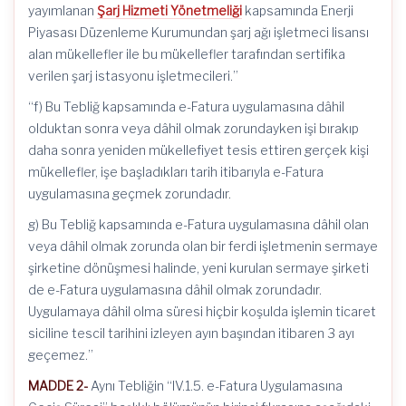
yayımlanan
Şarj Hizmeti Yönetmeliği
kapsamında Enerji
Piyasası Düzenleme Kurumundan şarj ağı işletmeci lisansı
alan mükellefler ile bu mükellefler tarafından sertifika
verilen şarj istasyonu işletmecileri.”
“f) Bu Tebliğ kapsamında e-Fatura uygulamasına dâhil
olduktan sonra veya dâhil olmak zorundayken işi bırakıp
daha sonra yeniden mükellefiyet tesis ettiren gerçek kişi
mükellefler, işe başladıkları tarih itibarıyla e-Fatura
uygulamasına geçmek zorundadır.
g) Bu Tebliğ kapsamında e-Fatura uygulamasına dâhil olan
veya dâhil olmak zorunda olan bir ferdi işletmenin sermaye
şirketine dönüşmesi halinde, yeni kurulan sermaye şirketi
de e-Fatura uygulamasına dâhil olmak zorundadır.
Uygulamaya dâhil olma süresi hiçbir koşulda işlemin ticaret
siciline tescil tarihini izleyen ayın başından itibaren 3 ayı
geçemez.”
MADDE 2-
Aynı Tebliğin “IV.1.5. e-Fatura Uygulamasına