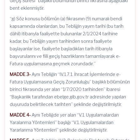
Geçiş Süresi” başlıklı bölümünün birinci fıkrasına aşağıdaki
bent eklenmiştir.
“g) Söz konusu bölümün (a) fıkrasının (9) numaralı bendi
kapsamında olanlardan, bu Tebliğin yayım tarihi (bu tarih
dâhil) itibarıyla faaliyette bulunanlar 2/1/2024 tarihine
kadar, bu Tebliğin yayım tarihinden sonra faaliyete
başlayanlar ise, faaliyete başladıkları tarih itibarıyla
başvurularını ve fiili geçiş hazırlıklarını tamamlayarak e-
Fatura uygulamasına geçmek zorundadır.”
MADDE 3-
Aynı Tebliğin “IV.1.7.1. İhracat İşlemlerinde e-
Fatura Uygulamasına Geçiş Zorunluluğu” başlıklı bölümünün
birinci fıkrasında yer alan “1/7/2020 tarihinden” ibaresi
“Başkanlık tarafından ebelge.gib.gov.tr adresinde yapılan
duyuruda belirtilecek tarihten” şeklinde değiştirilmiştir.
MADDE 4-
Aynı Tebliğde yer alan “V.1. Uygulamalardan
Yaralanma Yöntemleri” başlığı “V.1. Uygulamalardan
Yararlanma Yöntemleri” şeklinde değiştirilmiştir.