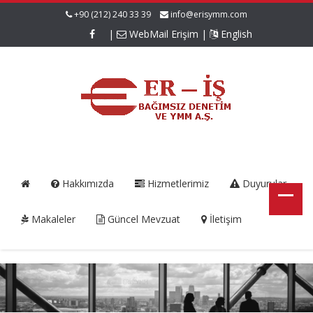
+90 (212) 240 33 39
info@erisymm.com
|
WebMail Erişim
|
English
Hakkımızda
Hizmetlerimiz
Duyurular
Makaleler
Güncel Mevzuat
İletişim