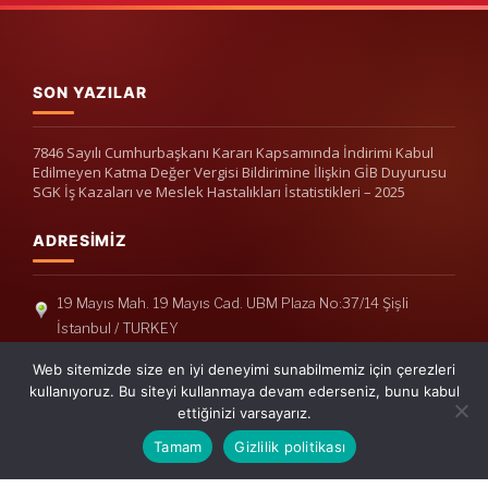
SON YAZILAR
7846 Sayılı Cumhurbaşkanı Kararı Kapsamında İndirimi Kabul
Edilmeyen Katma Değer Vergisi Bildirimine İlişkin GİB Duyurusu
SGK İş Kazaları ve Meslek Hastalıkları İstatistikleri – 2025
ADRESIMIZ
19 Mayıs Mah. 19 Mayıs Cad. UBM Plaza No:37/14 Şişli
İstanbul / TURKEY
Telefon: +90(212) 240 33 39
Web sitemizde size en iyi deneyimi sunabilmemiz için çerezleri
Telefon: +90(212) 248 19 36
kullanıyoruz. Bu siteyi kullanmaya devam ederseniz, bunu kabul
ettiğinizi varsayarız.
info@erisymm.com
Tamam
Gizlilik politikası
PRATIK MENÜ