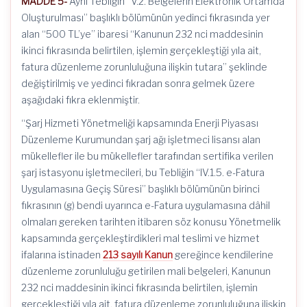
MADDE 5-
Aynı Tebliğin “V.2. Belgelerin Elektronik Ortamda
Oluşturulması” başlıklı bölümünün yedinci fıkrasında yer
alan “500 TL’ye” ibaresi “Kanunun 232 nci maddesinin
ikinci fıkrasında belirtilen, işlemin gerçekleştiği yıla ait,
fatura düzenleme zorunluluğuna ilişkin tutara” şeklinde
değiştirilmiş ve yedinci fıkradan sonra gelmek üzere
aşağıdaki fıkra eklenmiştir.
“Şarj Hizmeti Yönetmeliği kapsamında Enerji Piyasası
Düzenleme Kurumundan şarj ağı işletmeci lisansı alan
mükellefler ile bu mükellefler tarafından sertifika verilen
şarj istasyonu işletmecileri, bu Tebliğin “IV.1.5. e-Fatura
Uygulamasına Geçiş Süresi” başlıklı bölümünün birinci
fıkrasının (g) bendi uyarınca e-Fatura uygulamasına dâhil
olmaları gereken tarihten itibaren söz konusu Yönetmelik
kapsamında gerçekleştirdikleri mal teslimi ve hizmet
ifalarına istinaden
213 sayılı Kanun
gereğince kendilerine
düzenleme zorunluluğu getirilen mali belgeleri, Kanunun
232 nci maddesinin ikinci fıkrasında belirtilen, işlemin
gerçekleştiği yıla ait, fatura düzenleme zorunluluğuna ilişkin