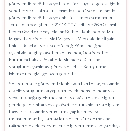
görevlendireceği bir veya birden fazla üye ile gerektiğinde
yönetim ve disiplin kurulu dışındaki oda üyeleri arasından
görevlendireceği bir veya daha fazla meslek mensubu
tarafından soruşturulur. 21/11/2007 tarihli ve 26707 sayılı
Resmî Gazete’de yayımlanan Serbest Muhasebeci Mali
Müşavirlik ve Yeminli Mali Müşavirlik Mesleklerine İlişkin
Haksız Rekabet ve Reklam Yasağı Yönetmeliğine
aykırılıklarla ilgili şikayetler konusunda, Oda Yönetim
Kurulunca Haksız Rekabetle Mücadele Kuruluna
soruşturma yapılması görevi verilebilir. Soruşturma
işlemlerinde gizliliğe özen gösterilir.
Soruşturma ile görevlendirilenler kanıtları toplar, hakkında
disiplin soruşturması yapılan meslek mensubundan yazılı
veya tutanağa geçirilmek suretiyle sözlü olarak bilgi alır,
gerektiğinde ihbar veya şikâyette bulunanların da bilgisine
başvurur. Hakkında soruşturma yapılan meslek
mensubundan bilgi almak için verilen süre dolmasına
rağmen meslek mensubunun bilgi vermemesi veya odaya