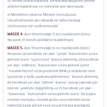
d) Yeminli sıfatını kaldırma: Yeminli Mali Müşavirin yeminli
sıfatının kaldırılması ve mührünün geri alınmasıdır.
e) Meslekten çıkarma: Meslek mensubunun
ruhsatnamesinin geri alınarak bir daha mesleği
yürütmesine izin verilmemesidir.”
MADDE 4-
Aynı Yönetmeliğin 5 inci maddesinin birinci
fıkrasının (f) bendi yürürlükten kaldırılmıştır.
MADDE 5-
Aynı Yönetmeliğin 6 ncı maddesinin birinci
fıkrasının (a) bendinde yer alan “içinde” ibaresinden sonra
gelmek üzere “üçüncü kez” ibaresi eklenmiş, (d) bendinde
yer alan “edilmesi,” ibaresinden sonra gelmek üzere
“mesleki hizmet sözleşmelerinin Birlikçe belirlenen süre
içerisinde e-birlik yazılımına girilmemesi,” ibaresi eklenmiş,
(k) bendinde yer alan “bilerek” ibaresi “aynı işi yapmak için
bilerek” şeklinde değiştirilmiş ve (t) bendinde yer alan
“bulunması,” ibaresinden sonra gelmek üzere “bir başka
meslek mensubu, meslek grubu veya mesleki unvan
hakkında basılı, görsel veya sosyal medya aracılığıyla