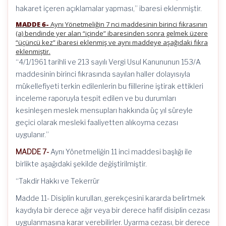
hakaret içeren açıklamalar yapması,” ibaresi eklenmiştir.
MADDE 6-
Aynı Yönetmeliğin 7 nci maddesinin birinci fıkrasının
(a) bendinde yer alan “içinde” ibaresinden sonra gelmek üzere
“üçüncü kez” ibaresi eklenmiş ve aynı maddeye aşağıdaki fıkra
eklenmiştir.
“4/1/1961 tarihli ve 213 sayılı Vergi Usul Kanununun 153/A
maddesinin birinci fıkrasında sayılan haller dolayısıyla
mükellefiyeti terkin edilenlerin bu fiillerine iştirak ettikleri
inceleme raporuyla tespit edilen ve bu durumları
kesinleşen meslek mensupları hakkında üç yıl süreyle
geçici olarak mesleki faaliyetten alıkoyma cezası
uygulanır.”
MADDE 7-
Aynı Yönetmeliğin 11 inci maddesi başlığı ile
birlikte aşağıdaki şekilde değiştirilmiştir.
“Takdir Hakkı ve Tekerrür
Madde 11- Disiplin kurulları, gerekçesini kararda belirtmek
kaydıyla bir derece ağır veya bir derece hafif disiplin cezası
uygulanmasına karar verebilirler. Uyarma cezası, bir derece