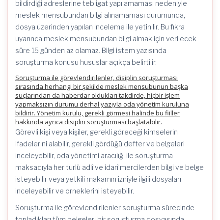
bildirdiği adreslerine tebligat yapılamaması nedeniyle
meslek mensubundan bilgi alınamaması durumunda,
dosya üzerinden yapılan inceleme ile yetinilir. Bu fıkra
uyarınca meslek mensubundan bilgi almak için verilecek
süre 15 günden az olamaz. Bilgi istem yazısında
soruşturma konusu hususlar açıkça belirtilir.
Soruşturma ile görevlendirilenler, disiplin soruşturması
sırasında herhangi bir şekilde meslek mensubunun başka
suçlarından da haberdar oldukları takdirde, hiçbir işlem
yapmaksızın durumu derhal yazıyla oda yönetim kuruluna
bildirir. Yönetim kurulu, gerekli görmesi halinde bu fiiller
hakkında ayrıca disiplin soruşturması başlatabilir.
Görevli kişi veya kişiler, gerekli göreceği kimselerin
ifadelerini alabilir, gerekli gördüğü defter ve belgeleri
inceleyebilir, oda yönetimi aracılığı ile soruşturma
maksadıyla her türlü adlî ve idarî mercilerden bilgi ve belge
isteyebilir veya yetkili makamın izniyle ilgili dosyaları
inceleyebilir ve örneklerini isteyebilir.
Soruşturma ile görevlendirilenler soruşturma sürecinde
topladıkları tüm belgeleri bir soruşturma dosyasında