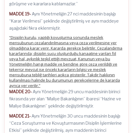
görüşme ve kararlara katılamazlar.”
MADDE 19-
Aynı Yönetmeliğin 27 nci maddesinin başlığı
“Karar Verilmesi” şeklinde değiştirilmiş ve aynı maddeye
aşağıdaki fıkra eklenmiştir.
“Disiplin kurulu, yaptığı kovuşturma sonunda meslek
mensubunun cezalandırılmasına veya ceza verilmesine yer
olmadığına karar verir. Kararda gerekçe belirtilir. Cezalandırma
kararlarında; disiplin suçu oluşturduğu kanaatine varılan fiil
veya hal, aykırılık teşkil ettiği mevzuat, Kanunun veya bu
Yönetmeliğin hangi madde ve bendine göre ceza verildiği ve
tekerrür mevcut ise önceki kararların bilgisi ve meslek
mensubuna tebliğ tarihleri açıkça gösterilir. Takdir hakkının
kullanılması halinde bu durumunun gerekçelerine de kararda
ayrıca yer verilir.”
MADDE 20-
Aynı Yönetmeliğin 29 uncu maddesinin birinci
fıkrasında yer alan “Maliye Bakanlığının” ibaresi “Hazine ve
Maliye Bakanlığının” şeklinde değiştirilmiştir.
MADDE 21-
Aynı Yönetmeliğin 30 uncu maddesinin başlığı
“Ceza Soruşturma ve Kovuşturmasının Disiplin İşlemlerine
Etkisi” şeklinde değiştirilmiş, aynı maddenin birinci