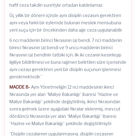
hafif ceza takdiri suretiyle ortadan kaldırılamaz.
Üç yıllık bir dönem içinde aynı disiplin cezasını gerektiren
aynı veya farklı bir eylemde bulunan meslek mensubuna
yeni suçu için bir öncekinden daha ağır ceza uygulanabilir.
6 ncı maddenin birinci fıkrasının (a) bendi, 7 nci maddenin
birinci fıkrasının (a) bendi ve 9 uncu maddenin birinci
fıkrasının (a) bendinin tatbiki için, ilk iki cezanın kesinleşip
ilgiliye bildirilmesi ve buna rağmen belirtilen süre içerisinde
aynı cezayı gerektiren yeni bir disiplin suçunun işlenmesi
gerekmektedir.”
MADDE 8-
Aynı Yönetmeliğin 12 nci maddesinin ikinci
fıkrasında yer alan “Maliye Bakanlığı” ibaresi “Hazine ve
Maliye Bakanlığı” şeklinde değiştirilmiş, ikinci fıkrasından
sonra gelmek üzere aşağıdaki fıkralar eklenmiş, mevcut
dördüncü fıkrasında yer alan “Maliye Bakanlığı” ibaresi
“Hazine ve Maliye Bakanlığı” şeklinde değiştirilmiştir.
“Disiplin cezalarının uygulanmasına, disiplin cezasının