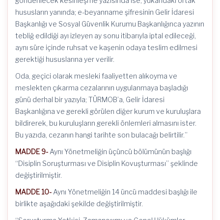
gönderilecek kesinleşme yazısında ise, yukarıdaki ortak
hususların yanında; e-beyanname şifresinin Gelir İdaresi
Başkanlığı ve Sosyal Güvenlik Kurumu Başkanlığınca yazının
tebliğ edildiği ayı izleyen ay sonu itibarıyla iptal edileceği,
aynı süre içinde ruhsat ve kaşenin odaya teslim edilmesi
gerektiği hususlarına yer verilir.
Oda, geçici olarak mesleki faaliyetten alıkoyma ve
meslekten çıkarma cezalarının uygulanmaya başladığı
günü derhal bir yazıyla; TÜRMOB’a, Gelir İdaresi
Başkanlığına ve gerekli görülen diğer kurum ve kuruluşlara
bildirerek, bu kuruluşların gerekli önlemleri almasını ister.
Bu yazıda, cezanın hangi tarihte son bulacağı belirtilir.”
MADDE 9-
Aynı Yönetmeliğin üçüncü bölümünün başlığı
“Disiplin Soruşturması ve Disiplin Kovuşturması” şeklinde
değiştirilmiştir.
MADDE 10-
Aynı Yönetmeliğin 14 üncü maddesi başlığı ile
birlikte aşağıdaki şekilde değiştirilmiştir.