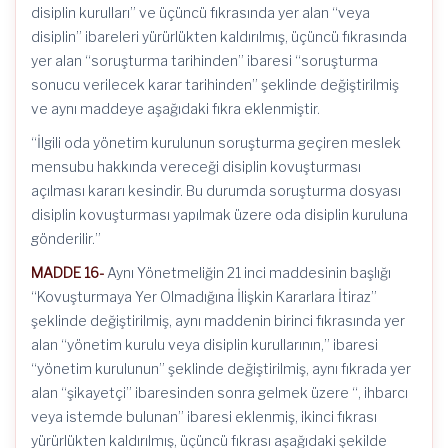
disiplin kurulları” ve üçüncü fıkrasında yer alan “veya
disiplin” ibareleri yürürlükten kaldırılmış, üçüncü fıkrasında
yer alan “soruşturma tarihinden” ibaresi “soruşturma
sonucu verilecek karar tarihinden” şeklinde değiştirilmiş
ve aynı maddeye aşağıdaki fıkra eklenmiştir.
“İlgili oda yönetim kurulunun soruşturma geçiren meslek
mensubu hakkında vereceği disiplin kovuşturması
açılması kararı kesindir. Bu durumda soruşturma dosyası
disiplin kovuşturması yapılmak üzere oda disiplin kuruluna
gönderilir.”
MADDE 16-
Aynı Yönetmeliğin 21 inci maddesinin başlığı
“Kovuşturmaya Yer Olmadığına İlişkin Kararlara İtiraz”
şeklinde değiştirilmiş, aynı maddenin birinci fıkrasında yer
alan “yönetim kurulu veya disiplin kurullarının,” ibaresi
“yönetim kurulunun” şeklinde değiştirilmiş, aynı fıkrada yer
alan “şikayetçi” ibaresinden sonra gelmek üzere “, ihbarcı
veya istemde bulunan” ibaresi eklenmiş, ikinci fıkrası
yürürlükten kaldırılmış, üçüncü fıkrası aşağıdaki şekilde