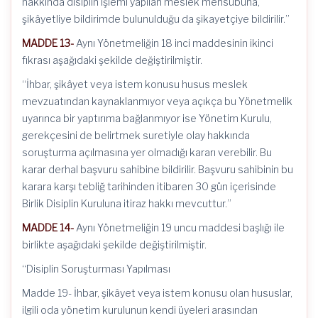
hakkında disiplin işlemi yapılan meslek mensubuna,
şikâyetliye bildirimde bulunulduğu da şikayetçiye bildirilir.”
MADDE 13-
Aynı Yönetmeliğin 18 inci maddesinin ikinci
fıkrası aşağıdaki şekilde değiştirilmiştir.
“İhbar, şikâyet veya istem konusu husus meslek
mevzuatından kaynaklanmıyor veya açıkça bu Yönetmelik
uyarınca bir yaptırıma bağlanmıyor ise Yönetim Kurulu,
gerekçesini de belirtmek suretiyle olay hakkında
soruşturma açılmasına yer olmadığı kararı verebilir. Bu
karar derhal başvuru sahibine bildirilir. Başvuru sahibinin bu
karara karşı tebliğ tarihinden itibaren 30 gün içerisinde
Birlik Disiplin Kuruluna itiraz hakkı mevcuttur.”
MADDE 14-
Aynı Yönetmeliğin 19 uncu maddesi başlığı ile
birlikte aşağıdaki şekilde değiştirilmiştir.
“Disiplin Soruşturması Yapılması
Madde 19- İhbar, şikâyet veya istem konusu olan hususlar,
ilgili oda yönetim kurulunun kendi üyeleri arasından