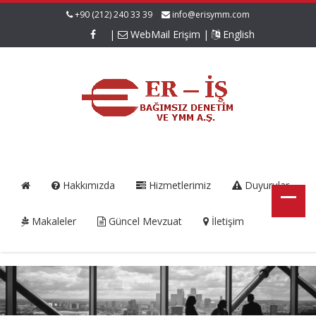
+90 (212) 240 33 39
info@erisymm.com
|
WebMail Erişim
|
English
Hakkımızda
Hizmetlerimiz
Duyurular
Makaleler
Güncel Mevzuat
İletişim