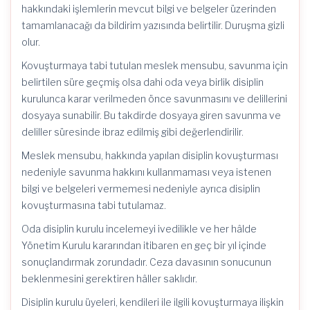
hakkındaki işlemlerin mevcut bilgi ve belgeler üzerinden
tamamlanacağı da bildirim yazısında belirtilir. Duruşma gizli
olur.
Kovuşturmaya tabi tutulan meslek mensubu, savunma için
belirtilen süre geçmiş olsa dahi oda veya birlik disiplin
kurulunca karar verilmeden önce savunmasını ve delillerini
dosyaya sunabilir. Bu takdirde dosyaya giren savunma ve
deliller süresinde ibraz edilmiş gibi değerlendirilir.
Meslek mensubu, hakkında yapılan disiplin kovuşturması
nedeniyle savunma hakkını kullanmaması veya istenen
bilgi ve belgeleri vermemesi nedeniyle ayrıca disiplin
kovuşturmasına tabi tutulamaz.
Oda disiplin kurulu incelemeyi ivedilikle ve her hâlde
Yönetim Kurulu kararından itibaren en geç bir yıl içinde
sonuçlandırmak zorundadır. Ceza davasının sonucunun
beklenmesini gerektiren hâller saklıdır.
Disiplin kurulu üyeleri, kendileri ile ilgili kovuşturmaya ilişkin