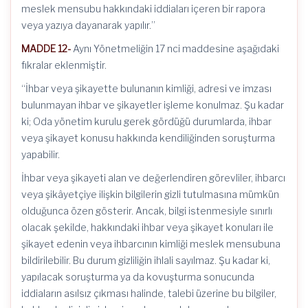
meslek mensubu hakkındaki iddiaları içeren bir rapora
veya yazıya dayanarak yapılır.”
MADDE 12-
Aynı Yönetmeliğin 17 nci maddesine aşağıdaki
fıkralar eklenmiştir.
“İhbar veya şikayette bulunanın kimliği, adresi ve imzası
bulunmayan ihbar ve şikayetler işleme konulmaz. Şu kadar
ki; Oda yönetim kurulu gerek gördüğü durumlarda, ihbar
veya şikayet konusu hakkında kendiliğinden soruşturma
yapabilir.
İhbar veya şikayeti alan ve değerlendiren görevliler, ihbarcı
veya şikâyetçiye ilişkin bilgilerin gizli tutulmasına mümkün
olduğunca özen gösterir. Ancak, bilgi istenmesiyle sınırlı
olacak şekilde, hakkındaki ihbar veya şikayet konuları ile
şikayet edenin veya ihbarcının kimliği meslek mensubuna
bildirilebilir. Bu durum gizliliğin ihlali sayılmaz. Şu kadar ki,
yapılacak soruşturma ya da kovuşturma sonucunda
iddiaların asılsız çıkması halinde, talebi üzerine bu bilgiler,