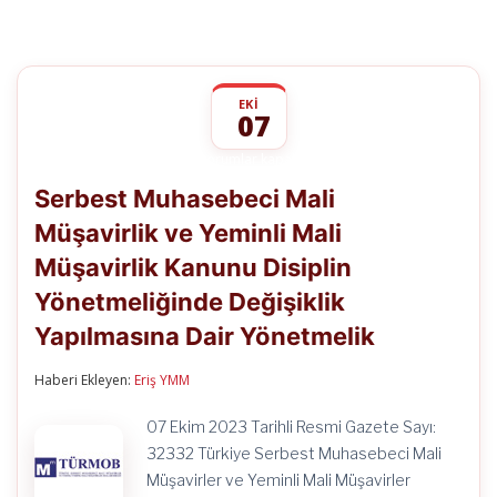
EKI
07
Serbest
yorumlar kapalı
Muhasebeci
Serbest Muhasebeci Mali
Mali
Müşavirlik
Müşavirlik ve Yeminli Mali
ve
Yeminli
Müşavirlik Kanunu Disiplin
Mali
Müşavirlik
Yönetmeliğinde Değişiklik
Kanunu
Disiplin
Yapılmasına Dair Yönetmelik
Yönetmeliğinde
Değişiklik
Haberi Ekleyen:
Eriş YMM
Yapılmasına
Dair
Yönetmelik
07 Ekim 2023 Tarihli Resmi Gazete Sayı:
için
32332 Türkiye Serbest Muhasebeci Mali
Müşavirler ve Yeminli Mali Müşavirler