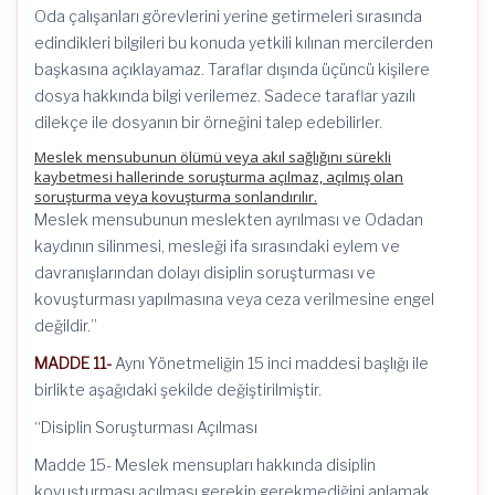
Oda çalışanları görevlerini yerine getirmeleri sırasında
edindikleri bilgileri bu konuda yetkili kılınan mercilerden
başkasına açıklayamaz. Taraflar dışında üçüncü kişilere
dosya hakkında bilgi verilemez. Sadece taraflar yazılı
dilekçe ile dosyanın bir örneğini talep edebilirler.
Meslek mensubunun ölümü veya akıl sağlığını sürekli
kaybetmesi hallerinde soruşturma açılmaz, açılmış olan
soruşturma veya kovuşturma sonlandırılır.
Meslek mensubunun meslekten ayrılması ve Odadan
kaydının silinmesi, mesleği ifa sırasındaki eylem ve
davranışlarından dolayı disiplin soruşturması ve
kovuşturması yapılmasına veya ceza verilmesine engel
değildir.”
MADDE 11-
Aynı Yönetmeliğin 15 inci maddesi başlığı ile
birlikte aşağıdaki şekilde değiştirilmiştir.
“Disiplin Soruşturması Açılması
Madde 15- Meslek mensupları hakkında disiplin
kovuşturması açılması gerekip gerekmediğini anlamak