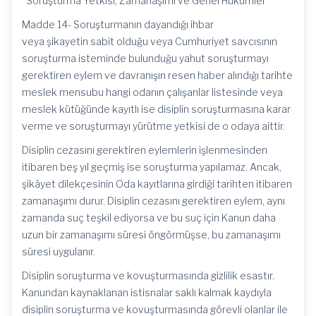
“Soruşturma Yetkisi, Zamanaşımı ve Genel Hükümler
Madde 14- Soruşturmanın dayandığı ihbar
veya şikayetin sabit olduğu veya Cumhuriyet savcısının
soruşturma isteminde bulunduğu yahut soruşturmayı
gerektiren eylem ve davranışın resen haber alındığı tarihte
meslek mensubu hangi odanın çalışanlar listesinde veya
meslek kütüğünde kayıtlı ise disiplin soruşturmasına karar
verme ve soruşturmayı yürütme yetkisi de o odaya aittir.
Disiplin cezasını gerektiren eylemlerin işlenmesinden
itibaren beş yıl geçmiş ise soruşturma yapılamaz. Ancak,
şikâyet dilekçesinin Oda kayıtlarına girdiği tarihten itibaren
zamanaşımı durur. Disiplin cezasını gerektiren eylem, aynı
zamanda suç teşkil ediyorsa ve bu suç için Kanun daha
uzun bir zamanaşımı süresi öngörmüşse, bu zamanaşımı
süresi uygulanır.
Disiplin soruşturma ve kovuşturmasında gizlilik esastır.
Kanundan kaynaklanan istisnalar saklı kalmak kaydıyla
disiplin soruşturma ve kovuşturmasında görevli olanlar ile