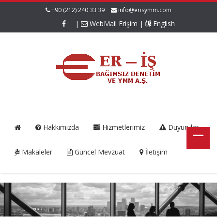
+90 (212) 240 33 39
info@erisymm.com
|
WebMail Erişim
|
English
Hakkımızda
Hizmetlerimiz
Duyurular
Makaleler
Güncel Mevzuat
İletişim