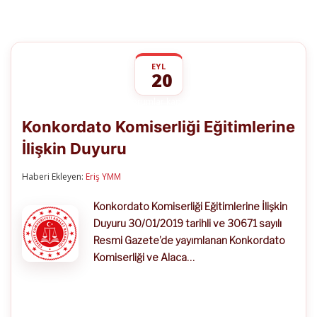
EYL
20
Konkordato
yorumlar kapalı
Komiserliği
Konkordato Komiserliği Eğitimlerine
Eğitimlerine
İlişkin
İlişkin Duyuru
Duyuru
için
Haberi Ekleyen:
Eriş YMM
Konkordato Komiserliği Eğitimlerine İlişkin
Duyuru 30/01/2019 tarihli ve 30671 sayılı
Resmi Gazete’de yayımlanan Konkordato
Komiserliği ve Alaca…