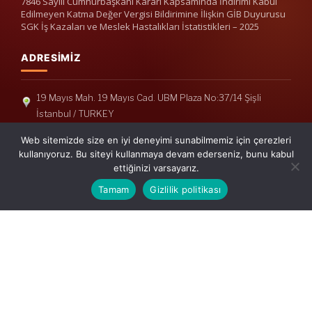
7846 Sayılı Cumhurbaşkanı Kararı Kapsamında İndirimi Kabul
Edilmeyen Katma Değer Vergisi Bildirimine İlişkin GİB Duyurusu
SGK İş Kazaları ve Meslek Hastalıkları İstatistikleri – 2025
ADRESIMIZ
19 Mayıs Mah. 19 Mayıs Cad. UBM Plaza No:37/14 Şişli
İstanbul / TURKEY
Telefon: +90(212) 240 33 39
Web sitemizde size en iyi deneyimi sunabilmemiz için çerezleri
Telefon: +90(212) 248 19 36
kullanıyoruz. Bu siteyi kullanmaya devam ederseniz, bunu kabul
ettiğinizi varsayarız.
info@erisymm.com
Tamam
Gizlilik politikası
PRATIK MENÜ
Ana Sayfa
Hakkımızda
Hizmetlerimiz
Güncel Mevzuat