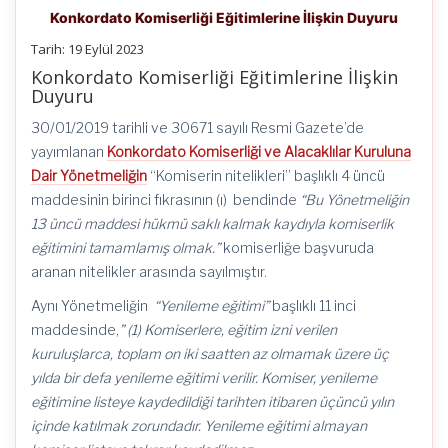
Konkordato Komiserliği Eğitimlerine İlişkin Duyuru
Tarih: 19 Eylül 2023
Konkordato Komiserliği Eğitimlerine İlişkin
Duyuru
30/01/2019 tarihli ve 30671 sayılı Resmi Gazete’de
yayımlanan
Konkordato Komiserliği ve Alacaklılar Kuruluna
Dair Yönetmeliğin
“Komiserin nitelikleri” başlıklı 4 üncü
maddesinin birinci fıkrasının (ı) bendinde
“Bu Yönetmeliğin
13 üncü maddesi hükmü saklı kalmak kaydıyla komiserlik
eğitimini tamamlamış olmak.”
komiserliğe başvuruda
aranan nitelikler arasında sayılmıştır.
Aynı Yönetmeliğin
“Yenileme eğitimi”
başlıklı 11 inci
maddesinde,
” (1) Komiserlere, eğitim izni verilen
kuruluşlarca, toplam on iki saatten az olmamak üzere üç
yılda bir defa yenileme eğitimi verilir. Komiser, yenileme
eğitimine listeye kaydedildiği tarihten itibaren üçüncü yılın
içinde katılmak zorundadır. Yenileme eğitimi almayan