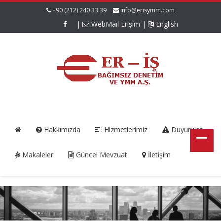
+90 (212) 240 33 39
info@erisymm.com
|
WebMail Erişim
|
English
Hakkımızda
Hizmetlerimiz
Duyurular
Makaleler
Güncel Mevzuat
İletişim