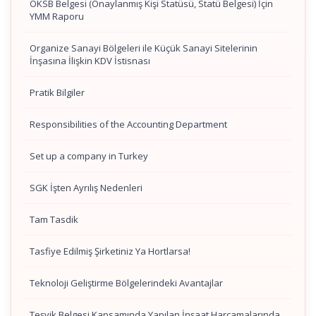
OKSB Belgesi (Onaylanmış Kişi Statüsü, Statü Belgesi) İçin
YMM Raporu
Organize Sanayi Bölgeleri ile Küçük Sanayi Sitelerinin
İnşasına İlişkin KDV İstisnası
Pratik Bilgiler
Responsibilities of the Accounting Department
Set up a company in Turkey
SGK İşten Ayrılış Nedenleri
Tam Tasdik
Tasfiye Edilmiş Şirketiniz Ya Hortlarsa!
Teknoloji Geliştirme Bölgelerindeki Avantajlar
Teşvik Belgesi Kapsamında Yapılan İnşaat Harcamalarında