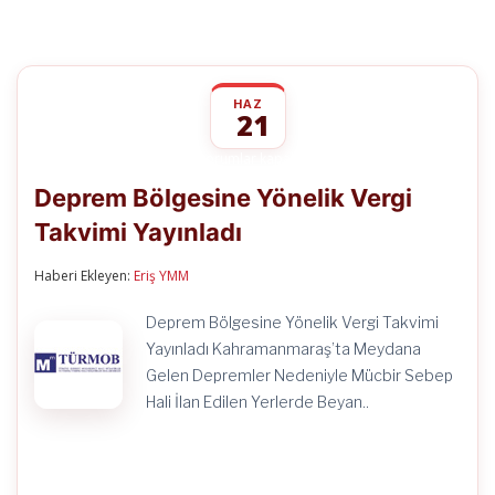
HAZ
21
Deprem
yorumlar kapalı
Bölgesine
Deprem Bölgesine Yönelik Vergi
Yönelik
Vergi
Takvimi Yayınladı
Takvimi
Yayınladı
için
Haberi Ekleyen:
Eriş YMM
Deprem Bölgesine Yönelik Vergi Takvimi
Yayınladı Kahramanmaraş’ta Meydana
Gelen Depremler Nedeniyle Mücbir Sebep
Hali İlan Edilen Yerlerde Beyan..