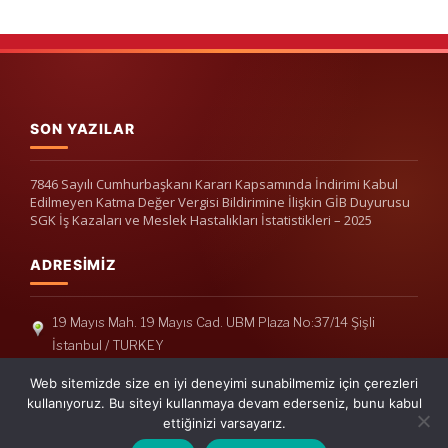
SON YAZILAR
7846 Sayılı Cumhurbaşkanı Kararı Kapsamında İndirimi Kabul
Edilmeyen Katma Değer Vergisi Bildirimine İlişkin GİB Duyurusu
SGK İş Kazaları ve Meslek Hastalıkları İstatistikleri – 2025
ADRESIMIZ
19 Mayıs Mah. 19 Mayıs Cad. UBM Plaza No:37/14 Şişli
İstanbul / TURKEY
Telefon: +90(212) 240 33 39
Web sitemizde size en iyi deneyimi sunabilmemiz için çerezleri
Telefon: +90(212) 248 19 36
kullanıyoruz. Bu siteyi kullanmaya devam ederseniz, bunu kabul
ettiğinizi varsayarız.
info@erisymm.com