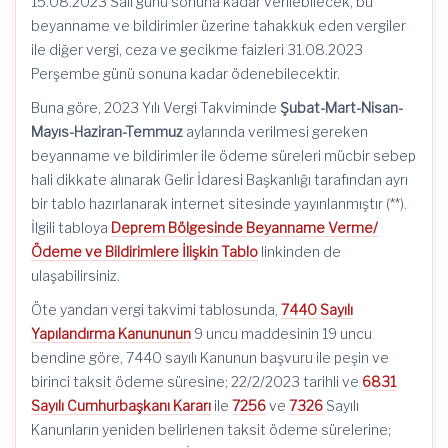
15.08.2023 Salı günü sonuna kadar verilebilecek, bu
beyanname ve bildirimler üzerine tahakkuk eden vergiler
ile diğer vergi, ceza ve gecikme faizleri 31.08.2023
Perşembe günü sonuna kadar ödenebilecektir.
Buna göre, 2023 Yılı Vergi Takviminde
Şubat-Mart-Nisan-
Mayıs-Haziran-Temmuz
aylarında verilmesi gereken
beyanname ve bildirimler ile ödeme süreleri mücbir sebep
hali dikkate alınarak Gelir İdaresi Başkanlığı tarafından ayrı
bir tablo hazırlanarak internet sitesinde yayınlanmıştır (**).
İlgili tabloya
Deprem Bölgesinde Beyanname Verme/
Ödeme ve Bildirimlere İlişkin Tablo
linkinden de
ulaşabilirsiniz.
Öte yandan vergi takvimi tablosunda,
7440 Sayılı
Yapılandırma Kanununun
9 uncu maddesinin 19 uncu
bendine göre, 7440 sayılı Kanunun başvuru ile peşin ve
birinci taksit ödeme süresine; 22/2/2023 tarihli ve
6831
Sayılı Cumhurbaşkanı Kararı
ile
7256
ve
7326
Sayılı
Kanunların yeniden belirlenen taksit ödeme sürelerine;