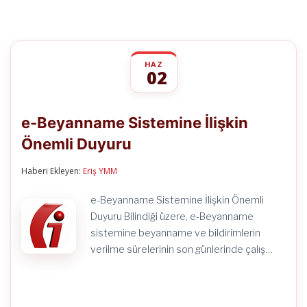
HAZ
02
e-
yorumlar kapalı
Beyanname
e-Beyanname Sistemine İlişkin
Sistemine
İlişkin
Önemli Duyuru
Önemli
Duyuru
için
Haberi Ekleyen:
Eriş YMM
e-Beyanname Sistemine İlişkin Önemli
Duyuru Bilindiği üzere, e-Beyanname
sistemine beyanname ve bildirimlerin
verilme sürelerinin son günlerinde çalış…