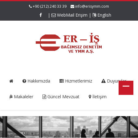
+90 (212) 240 33 39
info@erisymm.com
|
WebMail Erişim
|
English
Hakkımızda
Hizmetlerimiz
Duyurular
Makaleler
Güncel Mevzuat
İletişim