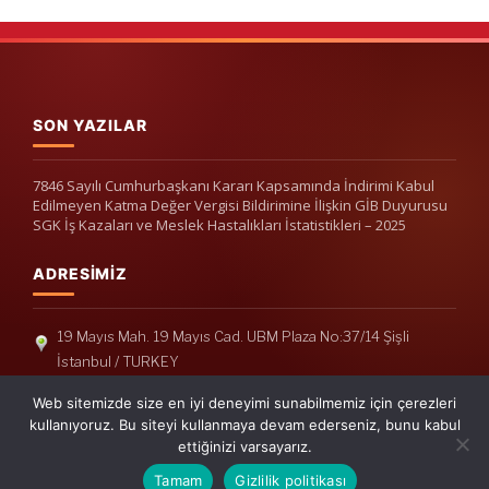
SON YAZILAR
7846 Sayılı Cumhurbaşkanı Kararı Kapsamında İndirimi Kabul
Edilmeyen Katma Değer Vergisi Bildirimine İlişkin GİB Duyurusu
SGK İş Kazaları ve Meslek Hastalıkları İstatistikleri – 2025
ADRESIMIZ
19 Mayıs Mah. 19 Mayıs Cad. UBM Plaza No:37/14 Şişli
İstanbul / TURKEY
Telefon: +90(212) 240 33 39
Web sitemizde size en iyi deneyimi sunabilmemiz için çerezleri
Telefon: +90(212) 248 19 36
kullanıyoruz. Bu siteyi kullanmaya devam ederseniz, bunu kabul
ettiğinizi varsayarız.
info@erisymm.com
Tamam
Gizlilik politikası