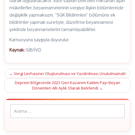
olarak uygulanacaktır. Satır sayıları belirtilen miktarları aşan
mükellefler, beyannamelerinin vergiye ilişkin bölümlerinde
değişiklik yapmaksızın, “SGK Bildirimleri” bölümüne ek
bildirimler yapmak suretiyle, düzeltme beyannamesi
şeklinde beyannamelerini tamamlayabilirler.
Kamuoyuna saygıyla duyurulur.
Kaynak:
GİB/İVD
Post
←
Vergi Levhasının Oluşturulması ve Yazdırılması Unutulmamalı!
navigation
Deprem Bölgesinde 2023 Geri Kazanım Katılım Payı Beyan
Dönemleri Altı Aylık Olarak Belirlendi
→