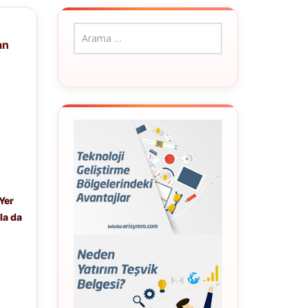
an
:
Yer
la da