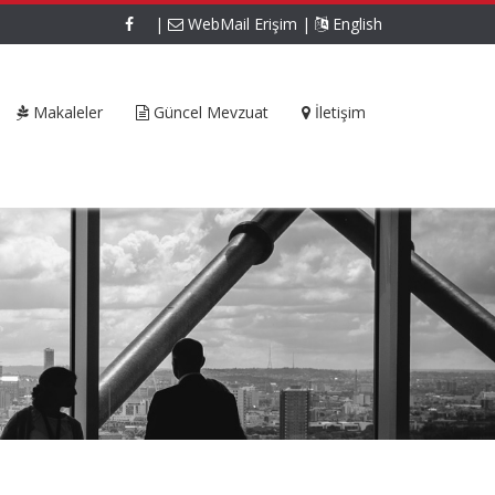
|
WebMail Erişim
|
English
Makaleler
Güncel Mevzuat
İletişim