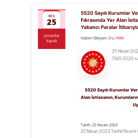
5520 Sayılı Kurumlar V
NIS
25
Fıkrasında Yer Alan İsti
Yabancı Paralar İtibarıy
5520
yorumlar
Haberi Ekleyen:
Eriş YMM
Sayılı
kapalı
Kurumlar
Vergisi
25 Nisan 202
Kanununun
7165 5520 sa
Geçici
14
üncü
Maddesinin
Dördüncü
Fıkrasında
5520 Sayılı Kurumlar Ve
Yer
Alan İstisnanın, Kurumların
Alan
İstisnanın,
Uy
Kurumların
31/3/2023
Tarihli
Bilançolarında
Tarih: 25 Nisan 2023
Yer
25 Nisan 2023 Tarihli Resmi
Alan