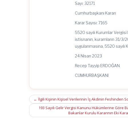
Yabancı
Sayı: 32171
Paralar
İtibarıyla
Cumhurbaşkanı Kararı
da
Uygulanmasına
Karar Sayısı: 7165
İlişkin
Karar
5520 sayılı Kurumlar Vergis
(Karar
istisnanın, kuramların 31/3/20
Sayısı:
7165)
uygulanmasına, 5520 sayılı 
için
24 Nisan 2023
Recep Tayyip ERDOĞAN
CUMHURBAŞKANI
Post
←
İlgili Kişinin Kişisel Verilerinin İş Akdinin Feshind
navigation
193 Sayılı Gelir Vergisi Kanunu Hükümlerine Göre Basi
Bakanlar Kurulu Kararının Eki Karar