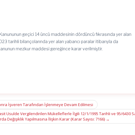
i Kanununun geçici 14 üncü maddesinin dördüncü fıkrasında yer alan
23 tarihli bilançolarında yer alan yabancı paralar itibarıyla da
Kanunun mezkur maddesi gereğince karar verilmiştir.
en Sonra İşveren Tarafından İşlenmeye Devam Edilmesi
t Usulde Vergilendirilen Mükelleflerle İlgili 12/1/1995 Tarihli ve 95/6430 Sa
da Değişiklik Yapılmasına İlişkin Karar (Karar Sayısı: 7166)
→