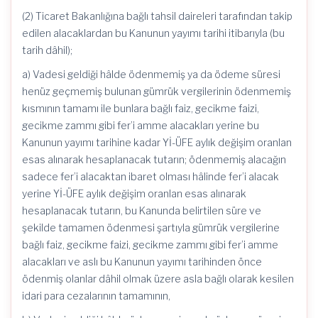
(2) Ticaret Bakanlığına bağlı tahsil daireleri tarafından takip
edilen alacaklardan bu Kanunun yayımı tarihi itibarıyla (bu
tarih dâhil);
a) Vadesi geldiği hâlde ödenmemiş ya da ödeme süresi
henüz geçmemiş bulunan gümrük vergilerinin ödenmemiş
kısmının tamamı ile bunlara bağlı faiz, gecikme faizi,
gecikme zammı gibi fer’i amme alacakları yerine bu
Kanunun yayımı tarihine kadar Yİ-ÜFE aylık değişim oranlan
esas alınarak hesaplanacak tutarın; ödenmemiş alacağın
sadece fer’i alacaktan ibaret olması hâlinde fer’i alacak
yerine Yİ-ÜFE aylık değişim oranlan esas alınarak
hesaplanacak tutarın, bu Kanunda belirtilen süre ve
şekilde tamamen ödenmesi şartıyla gümrük vergilerine
bağlı faiz, gecikme faizi, gecikme zammı gibi fer’i amme
alacakları ve aslı bu Kanunun yayımı tarihinden önce
ödenmiş olanlar dâhil olmak üzere asla bağlı olarak kesilen
idari para cezalarının tamamının,