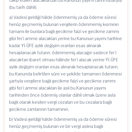
takip edilen alacaklardan bu Kanunun yayımı tarihi itibarıyla
(bu tarih dâhil);
a) Vadesi geldiği hâlde ödenmemiş ya da ödeme süresi
henüz geçmemiş bulunan vergilerin ödenmemiş kısmının
tamamı ile bunlara bağlı gecikme faizi ve gecikme zammı
gibi fer’i amme alacakları yerine bu Kanunun yayımı tarihine
kadar Yİ-ÜFE aylık değişim oranları esas alınarak
hesaplanacak tutarın; ödenmemiş alacağın sadece fer’i
alacaktan ibaret olması hâlinde fer’i alacak yerine Yİ-ÜFE
aylık değişim oranları esas alınarak hesaplanacak tutarın,
bu Kanunda belirtilen süre ve şekilde tamamen ödenmesi
şartıyla vergilere bağlı gecikme faizi ve gecikme zammı
gibi fer’i amme alacakları ile aslı bu Kanunun yayımı
tarihinden önce ödenmiş olanlar dâhil olmak üzere asla
bağlı olarak kesilen vergi cezalan ve bu cezalara bağlı
gecikme zamlarının tamamının,
b) Vadesi geldiği hâlde ödenmemiş ya da ödeme süresi
henüz geçmemiş bulunan ve bir vergi aslına bağlı