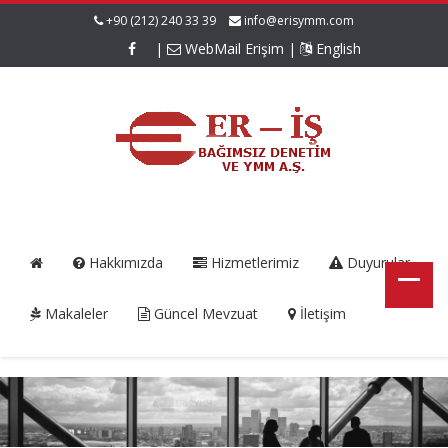
+90 (212) 240 33 39
info@erisymm.com
|
WebMail Erişim
|
English
Hakkımızda
Hizmetlerimiz
Duyurular
Makaleler
Güncel Mevzuat
İletişim