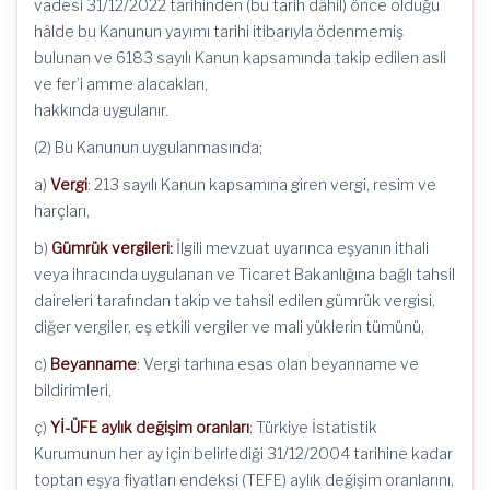
vadesi 31/12/2022 tarihinden (bu tarih dâhil) önce olduğu
hâlde bu Kanunun yayımı tarihi itibarıyla ödenmemiş
bulunan ve 6183 sayılı Kanun kapsamında takip edilen asli
ve fer’i amme alacakları,
hakkında uygulanır.
(2) Bu Kanunun uygulanmasında;
a)
Vergi
: 213 sayılı Kanun kapsamına giren vergi, resim ve
harçları,
b)
Gümrük vergileri:
İlgili mevzuat uyarınca eşyanın ithali
veya ihracında uygulanan ve Ticaret Bakanlığına bağlı tahsil
daireleri tarafından takip ve tahsil edilen gümrük vergisi,
diğer vergiler, eş etkili vergiler ve mali yüklerin tümünü,
c)
Beyanname
: Vergi tarhına esas olan beyanname ve
bildirimleri,
ç)
Yİ-ÜFE aylık değişim oranları
: Türkiye İstatistik
Kurumunun her ay için belirlediği 31/12/2004 tarihine kadar
toptan eşya fiyatları endeksi (TEFE) aylık değişim oranlarını,