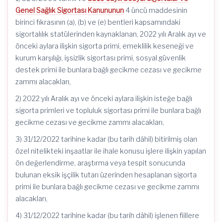
Genel Sağlık Sigortası Kanununun
4 üncü maddesinin
birinci fıkrasının (a), (b) ve (e) bentleri kapsamındaki
sigortalılık statülerinden kaynaklanan, 2022 yılı Aralık ayı ve
önceki aylara ilişkin sigorta primi, emeklilik keseneği ve
kurum karşılığı, işsizlik sigortası primi, sosyal güvenlik
destek primi ile bunlara bağlı gecikme cezası ve gecikme
zammı alacakları,
2) 2022 yılı Aralık ayı ve önceki aylara ilişkin isteğe bağlı
sigorta primleri ve topluluk sigortası primi ile bunlara bağlı
gecikme cezası ve gecikme zammı alacakları,
3) 31/12/2022 tarihine kadar (bu tarih dâhil) bitirilmiş olan
özel nitelikteki inşaatlar ile ihale konusu işlere ilişkin yapılan
ön değerlendirme, araştırma veya tespit sonucunda
bulunan eksik işçilik tutarı üzerinden hesaplanan sigorta
primi ile bunlara bağlı gecikme cezası ve gecikme zammı
alacakları,
4) 31/12/2022 tarihine kadar (bu tarih dâhil) işlenen fiillere