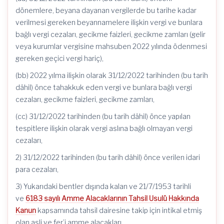
dönemlere, beyana dayanan vergilerde bu tarihe kadar
verilmesi gereken beyannamelere ilişkin vergi ve bunlara
bağlı vergi cezaları, gecikme faizleri, gecikme zamları (gelir
veya kurumlar vergisine mahsuben 2022 yılında ödenmesi
gereken geçici vergi hariç),
(bb) 2022 yılma ilişkin olarak 31/12/2022 tarihinden (bu tarih
dâhil) önce tahakkuk eden vergi ve bunlara bağlı vergi
cezaları, gecikme faizleri, gecikme zamları,
(cc) 31/12/2022 tarihinden (bu tarih dâhil) önce yapılan
tespitlere ilişkin olarak vergi aslına bağlı olmayan vergi
cezaları,
2) 31/12/2022 tarihinden (bu tarih dâhil) önce verilen idari
para cezaları,
3) Yukarıdaki bentler dışında kalan ve 21/7/1953 tarihli
ve
6183 sayılı Amme Alacaklarının Tahsil Usulü Hakkında
Kanun
kapsamında tahsil dairesine takip için intikal etmiş
olan asli ve fer’i amme alacakları,