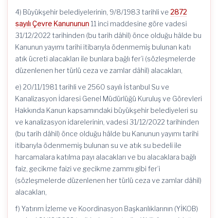
4) Büyükşehir belediyelerinin, 9/8/1983 tarihli ve
2872
sayılı Çevre Kanununun
11 inci maddesine göre vadesi
31/12/2022 tarihinden (bu tarih dâhil) önce olduğu hâlde bu
Kanunun yayımı tarihi itibarıyla ödenmemiş bulunan katı
atık ücreti alacakları ile bunlara bağlı fer’i (sözleşmelerde
düzenlenen her türlü ceza ve zamlar dâhil) alacakları,
e) 20/11/1981 tarihli ve 2560 sayılı İstanbul Su ve
Kanalizasyon İdaresi Genel Müdürlüğü Kuruluş ve Görevleri
Hakkında Kanun kapsamındaki büyükşehir belediyeleri su
ve kanalizasyon idarelerinin, vadesi 31/12/2022 tarihinden
(bu tarih dâhil) önce olduğu hâlde bu Kanunun yayımı tarihi
itibarıyla ödenmemiş bulunan su ve atık su bedeli ile
harcamalara katılma payı alacakları ve bu alacaklara bağlı
faiz, gecikme faizi ve gecikme zammı gibi fer’i
(sözleşmelerde düzenlenen her türlü ceza ve zamlar dâhil)
alacakları,
f) Yatırım İzleme ve Koordinasyon Başkanlıklarının (YİKOB)