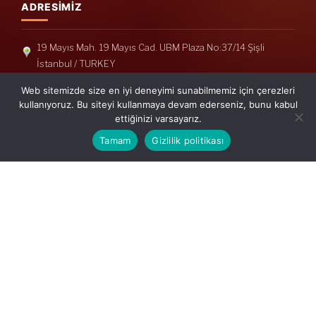
ADRESIMIZ
19 Mayıs Mah. 19 Mayıs Cad. UBM Plaza No:37/14 Şişli
İstanbul / TURKEY
Telefon: +90(212) 240 33 39
Web sitemizde size en iyi deneyimi sunabilmemiz için çerezleri
Telefon: +90(212) 248 19 36
kullanıyoruz. Bu siteyi kullanmaya devam ederseniz, bunu kabul
ettiğinizi varsayarız.
info@erisymm.com
Tamam
Gizlilik politikası
PRATIK MENÜ
Ana Sayfa
Hakkımızda
Hizmetlerimiz
Güncel Mevzuat
İletişim