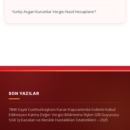
Yurtiçi Asgari Kurumlar Vergisi Nasıl Hesaplanır?
SON YAZILAR
7846 Sayılı Cumhurbaşkanı Kararı Kapsamında İndirimi Kabul
Edilmeyen Katma Değer Vergisi Bildirimine İlişkin GİB Duyurusu
SGK İş Kazaları ve Meslek Hastalıkları İstatistikleri – 2025