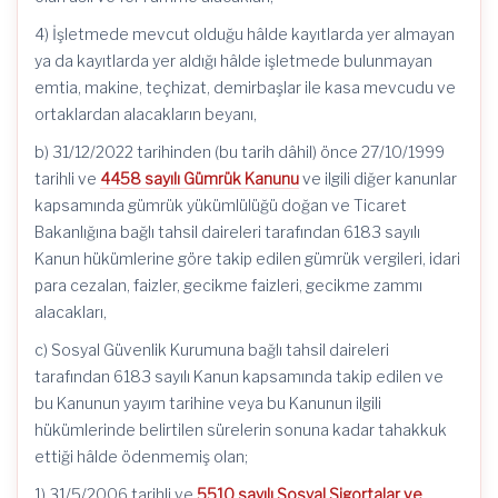
4) İşletmede mevcut olduğu hâlde kayıtlarda yer almayan
ya da kayıtlarda yer aldığı hâlde işletmede bulunmayan
emtia, makine, teçhizat, demirbaşlar ile kasa mevcudu ve
ortaklardan alacakların beyanı,
b) 31/12/2022 tarihinden (bu tarih dâhil) önce 27/10/1999
tarihli ve
4458 sayılı Gümrük Kanunu
ve ilgili diğer kanunlar
kapsamında gümrük yükümlülüğü doğan ve Ticaret
Bakanlığına bağlı tahsil daireleri tarafından 6183 sayılı
Kanun hükümlerine göre takip edilen gümrük vergileri, idari
para cezalan, faizler, gecikme faizleri, gecikme zammı
alacakları,
c) Sosyal Güvenlik Kurumuna bağlı tahsil daireleri
tarafından 6183 sayılı Kanun kapsamında takip edilen ve
bu Kanunun yayım tarihine veya bu Kanunun ilgili
hükümlerinde belirtilen sürelerin sonuna kadar tahakkuk
ettiği hâlde ödenmemiş olan;
1) 31/5/2006 tarihli ve
5510 sayılı Sosyal Sigortalar ve