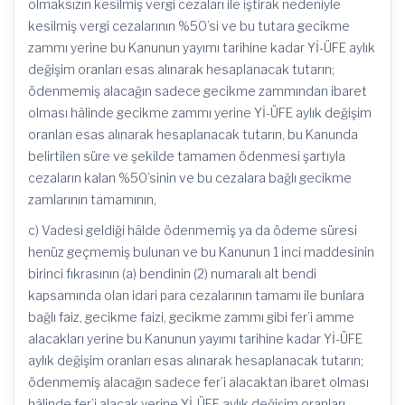
olmaksızın kesilmiş vergi cezaları ile iştirak nedeniyle
kesilmiş vergi cezalarının %50’si ve bu tutara gecikme
zammı yerine bu Kanunun yayımı tarihine kadar Yİ-ÜFE aylık
değişim oranları esas alınarak hesaplanacak tutarın;
ödenmemiş alacağın sadece gecikme zammından ibaret
olması hâlinde gecikme zammı yerine Yİ-ÜFE aylık değişim
oranlan esas alınarak hesaplanacak tutarın, bu Kanunda
belirtilen süre ve şekilde tamamen ödenmesi şartıyla
cezaların kalan %50’sinin ve bu cezalara bağlı gecikme
zamlarının tamamının,
c) Vadesi geldiği hâlde ödenmemiş ya da ödeme süresi
henüz geçmemiş bulunan ve bu Kanunun 1 inci maddesinin
birinci fıkrasının (a) bendinin (2) numaralı alt bendi
kapsamında olan idari para cezalarının tamamı ile bunlara
bağlı faiz, gecikme faizi, gecikme zammı gibi fer’i amme
alacakları yerine bu Kanunun yayımı tarihine kadar Yİ-ÜFE
aylık değişim oranları esas alınarak hesaplanacak tutarın;
ödenmemiş alacağın sadece fer’i alacaktan ibaret olması
hâlinde fer’i alacak yerine Yİ-ÜFE aylık değişim oranları