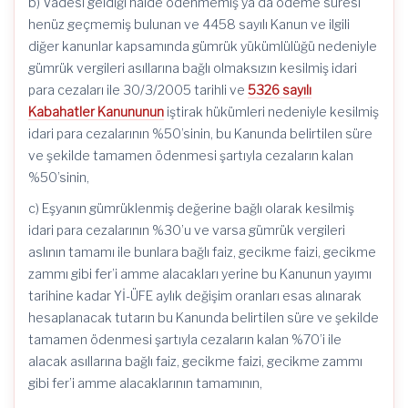
b) Vadesi geldiği hâlde ödenmemiş ya da ödeme süresi
henüz geçmemiş bulunan ve 4458 sayılı Kanun ve ilgili
diğer kanunlar kapsamında gümrük yükümlülüğü nedeniyle
gümrük vergileri asıllarına bağlı olmaksızın kesilmiş idari
para cezaları ile 30/3/2005 tarihli ve
5326 sayılı
Kabahatler Kanununun
iştirak hükümleri nedeniyle kesilmiş
idari para cezalarının %50’sinin, bu Kanunda belirtilen süre
ve şekilde tamamen ödenmesi şartıyla cezaların kalan
%50’sinin,
c) Eşyanın gümrüklenmiş değerine bağlı olarak kesilmiş
idari para cezalarının %30’u ve varsa gümrük vergileri
aslının tamamı ile bunlara bağlı faiz, gecikme faizi, gecikme
zammı gibi fer’i amme alacakları yerine bu Kanunun yayımı
tarihine kadar Yİ-ÜFE aylık değişim oranları esas alınarak
hesaplanacak tutarın bu Kanunda belirtilen süre ve şekilde
tamamen ödenmesi şartıyla cezaların kalan %70’i ile
alacak asıllarına bağlı faiz, gecikme faizi, gecikme zammı
gibi fer’i amme alacaklarının tamamının,