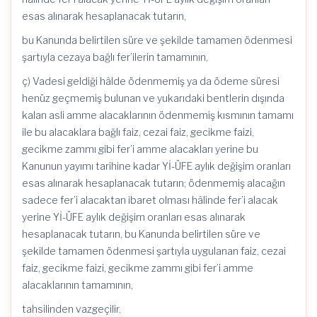
esas alınarak hesaplanacak tutarın,
bu Kanunda belirtilen süre ve şekilde tamamen ödenmesi
şartıyla cezaya bağlı fer’ilerin tamamının,
ç) Vadesi geldiği hâlde ödenmemiş ya da ödeme süresi
henüz geçmemiş bulunan ve yukarıdaki bentlerin dışında
kalan asli amme alacaklarının ödenmemiş kısmının tamamı
ile bu alacaklara bağlı faiz, cezai faiz, gecikme faizi,
gecikme zammı gibi fer’i amme alacakları yerine bu
Kanunun yayımı tarihine kadar Yİ-ÜFE aylık değişim oranları
esas alınarak hesaplanacak tutarın; ödenmemiş alacağın
sadece fer’i alacaktan ibaret olması hâlinde fer’i alacak
yerine Yİ-ÜFE aylık değişim oranları esas alınarak
hesaplanacak tutarın, bu Kanunda belirtilen süre ve
şekilde tamamen ödenmesi şartıyla uygulanan faiz, cezai
faiz, gecikme faizi, gecikme zammı gibi fer’i amme
alacaklarının tamamının,
tahsilinden vazgeçilir.