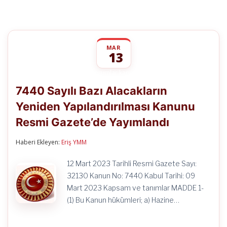
MAR
13
7440
yorumlar kapalı
Sayılı
7440 Sayılı Bazı Alacakların
Bazı
Alacakların
Yeniden Yapılandırılması Kanunu
Yeniden
Yapılandırılması
Resmi Gazete’de Yayımlandı
Kanunu
Resmi
Gazete’de
Haberi Ekleyen:
Eriş YMM
Yayımlandı
için
12 Mart 2023 Tarihli Resmi Gazete Sayı:
32130 Kanun No: 7440 Kabul Tarihi: 09
Mart 2023 Kapsam ve tanımlar MADDE 1-
(1) Bu Kanun hükümleri; a) Hazine…