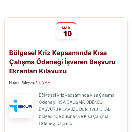
MAR
10
Bölgesel
yorumlar kapalı
Kriz
Bölgesel Kriz Kapsamında Kısa
Kapsamında
Kısa
Çalışma Ödeneği İşveren Başvuru
Çalışma
Ödeneği
Ekranları Kılavuzu
İşveren
Başvuru
Ekranları
Haberi Ekleyen:
Eriş YMM
Kılavuzu
için
Bölgesel Kriz Kapsamında Kısa Çalışma
Ödeneği KISA ÇALIŞMA ÖDENEĞİ
BAŞVURU KILAVUZU Bu kılavuz OHAL
bölgesinde bulunan ve Kısa Çalışma
Ödeneği başvuru…