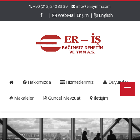
+90 (212) 240 33 39
info@erisymm.com
|
WebMail Erişim
|
English
Hakkımızda
Hizmetlerimiz
Duyurular
Makaleler
Güncel Mevzuat
İletişim