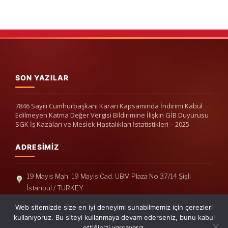
SON YAZILAR
7846 Sayılı Cumhurbaşkanı Kararı Kapsamında İndirimi Kabul
Edilmeyen Katma Değer Vergisi Bildirimine İlişkin GİB Duyurusu
SGK İş Kazaları ve Meslek Hastalıkları İstatistikleri – 2025
ADRESIMIZ
19 Mayıs Mah. 19 Mayıs Cad. UBM Plaza No:37/14 Şişli
İstanbul / TURKEY
Telefon: +90(212) 240 33 39
Web sitemizde size en iyi deneyimi sunabilmemiz için çerezleri
Telefon: +90(212) 248 19 36
kullanıyoruz. Bu siteyi kullanmaya devam ederseniz, bunu kabul
ettiğinizi varsayarız.