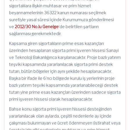
sigortalılara ilişkin muhtasar ve prim hizmet
beyannamelerinin 36322 kanun numarası seçilmek
suretiyle yasal süresi içinde Kurumumuza gönderilmesi
ve
2012/30 No.lu Genelge
‘de belirtilen şartların
sağlanması gerekmektedir.
Kapsama giren sigortalıların prime esas kazançları
üzerinden hesaplanan sigorta primi işveren hissesi Sanayi
ve Teknoloji Bakanlığınca karşılanacaktır. Proje bazlı yatırım
teşviki kapsamında yararlanılacak sigorta primi destek
tutarı, bütün bölgeler için aynı şekilde hesaplanacaktır.
Başka bir ifade ile 6’ncı bölgede kurulu iş yerlerinin proje
bazlı yatırım teşviki kapsamında yararlanabileceği destek
tutarı yine prime esas kazançları üzerinden sadece sigorta
primi işveren hissesi olarak hesaplanacaktır.
Bahse konu sigorta primi işveren hissesi desteğinden
yararlanılacak olan aylarda, çeşitli nedenlerle ay içinde
çalışması bulunmayan ve ücret ödenmeyen (istirahat veya
ücretsiz izin gibi nedenlerle muhtasar ve prim hizmet