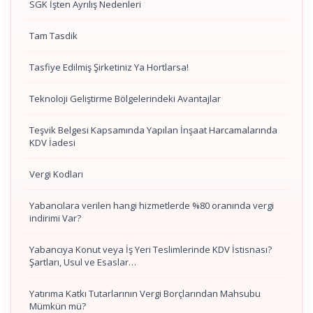
SGK İşten Ayrılış Nedenleri
Tam Tasdik
Tasfiye Edilmiş Şirketiniz Ya Hortlarsa!
Teknoloji Geliştirme Bölgelerindeki Avantajlar
Teşvik Belgesi Kapsamında Yapılan İnşaat Harcamalarında
KDV İadesi
Vergi Kodları
Yabancılara verilen hangi hizmetlerde %80 oranında vergi
indirimi Var?
Yabancıya Konut veya İş Yeri Teslimlerinde KDV İstisnası?
Şartları, Usul ve Esaslar…
Yatırıma Katkı Tutarlarının Vergi Borçlarından Mahsubu
Mümkün mü?