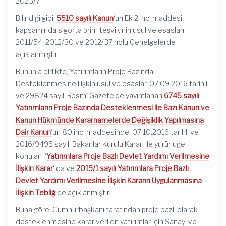
2023/7
Bilindiği gibi,
5510 sayılı Kanun
‘un Ek 2’ nci maddesi
kapsamında sigorta prim teşvikinin usul ve esasları
2011/54, 2012/30 ve 2012/37 nolu Genelgelerde
açıklanmıştır.
Bununla birlikte, Yatırımların Proje Bazında
Desteklenmesine ilişkin usul ve esaslar, 07.09.2016 tarihli
ve 29824 sayılı Resmî Gazete’de yayımlanan
6745 sayılı
Yatırımların Proje Bazında Desteklenmesi ile Bazı Kanun ve
Kanun Hükmünde Kararnamelerde Değişiklik Yapılmasına
Dair Kanun
‘un 80’inci maddesinde, 07.10.2016 tarihli ve
2016/9495 sayılı Bakanlar Kurulu Kararı ile yürürlüğe
konulan “
Yatırımlara Proje Bazlı Devlet Yardımı Verilmesine
İlişkin Karar
“da ve
2019/1 sayılı Yatırımlara Proje Bazlı
Devlet Yardımı Verilmesine İlişkin Kararın Uygulanmasına
İlişkin Tebliğ
‘de açıklanmıştır.
Buna göre, Cumhurbaşkanı tarafından proje bazlı olarak
desteklenmesine karar verilen yatırımlar için Sanayi ve