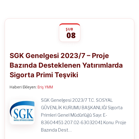
ŞUB
08
SGK
yorumlar kapalı
Genelgesi
SGK Genelgesi 2023/7 – Proje
2023/7
–
Bazında Desteklenen Yatırımlarda
Proje
Bazında
Sigorta Primi Teşviki
Desteklenen
Yatırımlarda
Sigorta
Haberi Ekleyen:
Eriş YMM
Primi
Teşviki
SGK Genelgesi 2023/7 T.C. SOSYAL
için
GÜVENLİK KURUMU BAŞKANLIĞI Sigorta
Primleri Genel Müdürlüğü Sayı: E-
83604451-207.02-63032041 Konu: Proje
Bazında Dest…