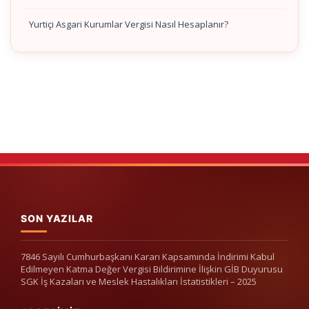
Yurtiçi Asgari Kurumlar Vergisi Nasıl Hesaplanır?
SON YAZILAR
7846 Sayılı Cumhurbaşkanı Kararı Kapsamında İndirimi Kabul
Edilmeyen Katma Değer Vergisi Bildirimine İlişkin GİB Duyurusu
SGK İş Kazaları ve Meslek Hastalıkları İstatistikleri – 2025