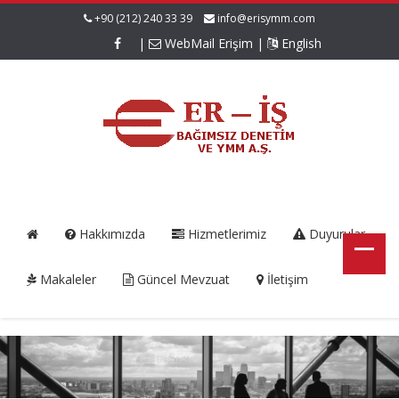
+90 (212) 240 33 39
info@erisymm.com
|
WebMail Erişim
|
English
Hakkımızda
Hizmetlerimiz
Duyurular
Makaleler
Güncel Mevzuat
İletişim