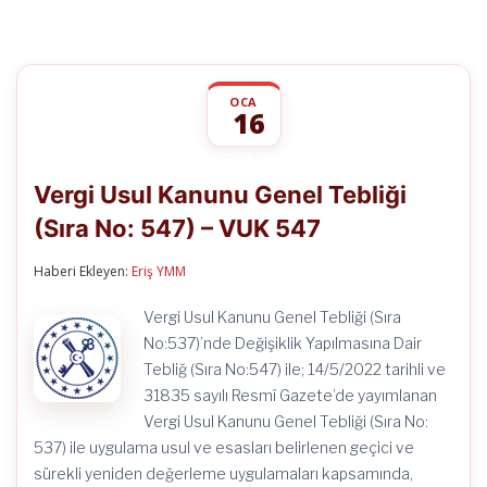
OCA
16
Vergi
yorumlar kapalı
Usul
Vergi Usul Kanunu Genel Tebliği
Kanunu
Genel
(Sıra No: 547) – VUK 547
Tebliği
(Sıra
No:
Haberi Ekleyen:
Eriş YMM
547)
–
Vergi Usul Kanunu Genel Tebliği (Sıra
VUK
547
No:537)’nde Değişiklik Yapılmasına Dair
için
Tebliğ (Sıra No:547) ile; 14/5/2022 tarihli ve
31835 sayılı Resmî Gazete’de yayımlanan
Vergi Usul Kanunu Genel Tebliği (Sıra No:
537) ile uygulama usul ve esasları belirlenen geçici ve
sürekli yeniden değerleme uygulamaları kapsamında,