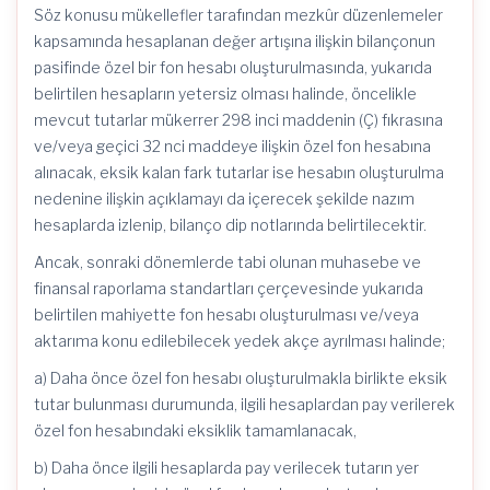
Söz konusu mükellefler tarafından mezkûr düzenlemeler
kapsamında hesaplanan değer artışına ilişkin bilançonun
pasifinde özel bir fon hesabı oluşturulmasında, yukarıda
belirtilen hesapların yetersiz olması halinde, öncelikle
mevcut tutarlar mükerrer 298 inci maddenin (Ç) fıkrasına
ve/veya geçici 32 nci maddeye ilişkin özel fon hesabına
alınacak, eksik kalan fark tutarlar ise hesabın oluşturulma
nedenine ilişkin açıklamayı da içerecek şekilde nazım
hesaplarda izlenip, bilanço dip notlarında belirtilecektir.
Ancak, sonraki dönemlerde tabi olunan muhasebe ve
finansal raporlama standartları çerçevesinde yukarıda
belirtilen mahiyette fon hesabı oluşturulması ve/veya
aktarıma konu edilebilecek yedek akçe ayrılması halinde;
a) Daha önce özel fon hesabı oluşturulmakla birlikte eksik
tutar bulunması durumunda, ilgili hesaplardan pay verilerek
özel fon hesabındaki eksiklik tamamlanacak,
b) Daha önce ilgili hesaplarda pay verilecek tutarın yer