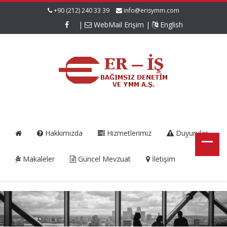
+90 (212) 240 33 39
info@erisymm.com
|
WebMail Erişim
|
English
Hakkımızda
Hizmetlerimiz
Duyurular
Makaleler
Güncel Mevzuat
İletişim