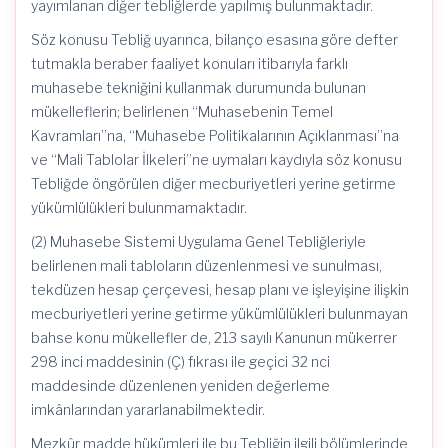
yayımlanan diğer tebliğlerde yapılmış bulunmaktadır.
Söz konusu Tebliğ uyarınca, bilanço esasına göre defter
tutmakla beraber faaliyet konuları itibarıyla farklı
muhasebe tekniğini kullanmak durumunda bulunan
mükelleflerin; belirlenen “Muhasebenin Temel
Kavramları”na, “Muhasebe Politikalarının Açıklanması”na
ve “Mali Tablolar İlkeleri”ne uymaları kaydıyla söz konusu
Tebliğde öngörülen diğer mecburiyetleri yerine getirme
yükümlülükleri bulunmamaktadır.
(2) Muhasebe Sistemi Uygulama Genel Tebliğleriyle
belirlenen mali tabloların düzenlenmesi ve sunulması,
tekdüzen hesap çerçevesi, hesap planı ve işleyişine ilişkin
mecburiyetleri yerine getirme yükümlülükleri bulunmayan
bahse konu mükellefler de, 213 sayılı Kanunun mükerrer
298 inci maddesinin (Ç) fıkrası ile geçici 32 nci
maddesinde düzenlenen yeniden değerleme
imkânlarından yararlanabilmektedir.
Mezkûr madde hükümleri ile bu Tebliğin ilgili bölümlerinde