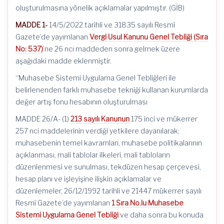
oluşturulmasına yönelik açıklamalar yapılmıştır. (GİB)
MADDE 1-
14/5/2022 tarihli ve 31835 sayılı Resmî
Gazete’de yayımlanan
Vergi Usul Kanunu Genel Tebliği (Sıra
No: 537)
’ne 26 ncı maddeden sonra gelmek üzere
aşağıdaki madde eklenmiştir.
“Muhasebe Sistemi Uygulama Genel Tebliğleri ile
belirlenenden farklı muhasebe tekniği kullanan kurumlarda
değer artış fonu hesabının oluşturulması
MADDE 26/A- (1)
213 sayılı Kanunun
175 inci ve mükerrer
257 nci maddelerinin verdiği yetkilere dayanılarak;
muhasebenin temel kavramları, muhasebe politikalarının
açıklanması, mali tablolar ilkeleri, mali tabloların
düzenlenmesi ve sunulması, tekdüzen hesap çerçevesi,
hesap planı ve işleyişine ilişkin açıklamalar ve
düzenlemeler, 26/12/1992 tarihli ve 21447 mükerrer sayılı
Resmî Gazete’de yayımlanan
1 Sıra No.lu Muhasebe
Sistemi Uygulama Genel Tebliği
ve daha sonra bu konuda