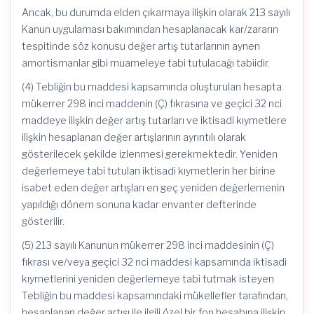
Ancak, bu durumda elden çıkarmaya ilişkin olarak 213 sayılı
Kanun uygulaması bakımından hesaplanacak kar/zararın
tespitinde söz konusu değer artış tutarlarının aynen
amortismanlar gibi muameleye tabi tutulacağı tabiidir.
(4) Tebliğin bu maddesi kapsamında oluşturulan hesapta
mükerrer 298 inci maddenin (Ç) fıkrasına ve geçici 32 nci
maddeye ilişkin değer artış tutarları ve iktisadi kıymetlere
ilişkin hesaplanan değer artışlarının ayrıntılı olarak
gösterilecek şekilde izlenmesi gerekmektedir. Yeniden
değerlemeye tabi tutulan iktisadi kıymetlerin her birine
isabet eden değer artışları en geç yeniden değerlemenin
yapıldığı dönem sonuna kadar envanter defterinde
gösterilir.
(5) 213 sayılı Kanunun mükerrer 298 inci maddesinin (Ç)
fıkrası ve/veya geçici 32 nci maddesi kapsamında iktisadi
kıymetlerini yeniden değerlemeye tabi tutmak isteyen
Tebliğin bu maddesi kapsamındaki mükellefler tarafından,
hesaplanan değer artışı ile ilgili özel bir fon hesabına ilişkin