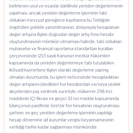
belirlenen usul ve esaslar dahilinde yeniden değerlemenin
yapılması, ancak yeniden değerleme işleminin tabi
oldukları mevzuat gereğince kayıtlarına bu Tebliğde
öngörülen şekilde yansıtılmasının, dolayısıyla hesaplanan
değer artışına ilişkin doğrudan değer artış fonu hesabı
oluşturulmasının mümkün olmaması halinde, tabi oldukları
muhasebe ve finansal raporlama standartları kuralları
çerçevesinde (213 sayılı Kanunun mezkûr hükümleri
kapsamında da yeniden değerlemeye tabi tutulabilen
iktisadi kıymetlere ilişkin olarak) değerleme yapmış
olmaları durumunda, bu işlem neticesinde hesapladıkları
değer artışlarını izledikleri fon hesabından ve/veya yedek
akçelerden pay verilmek suretiyle; mükerrer 298 inci
maddenin (Ç) fıkrası ve geçici 32 nci madde kapsamında
bilançonun pasifinde özel bir fon hesabının oluşturulması
şartının, en geç yeniden değerleme işleminin yapıldığı
hesap dönemine ait kurumlar vergisi beyannamesinin
verildiği tarihe kadar sağlanması mümkündür.