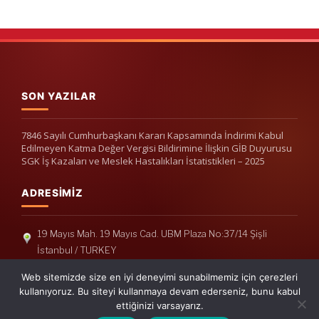
SON YAZILAR
7846 Sayılı Cumhurbaşkanı Kararı Kapsamında İndirimi Kabul
Edilmeyen Katma Değer Vergisi Bildirimine İlişkin GİB Duyurusu
SGK İş Kazaları ve Meslek Hastalıkları İstatistikleri – 2025
ADRESIMIZ
19 Mayıs Mah. 19 Mayıs Cad. UBM Plaza No:37/14 Şişli
İstanbul / TURKEY
Telefon: +90(212) 240 33 39
Web sitemizde size en iyi deneyimi sunabilmemiz için çerezleri
Telefon: +90(212) 248 19 36
kullanıyoruz. Bu siteyi kullanmaya devam ederseniz, bunu kabul
ettiğinizi varsayarız.
info@erisymm.com