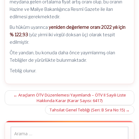
meydana gelen ortalama fiyat artış oranı olup, bu oranın
Hazine ve Maliye Bakanlığınca Resmî Gazete ile ilan
edilmesi gerekmektedir.
Bu hüküm uyarınca
yeniden değerleme oranı 2022 yılı için
% 122,93
(yüz yirmi iki virgül doksan üç) olarak tespit
edilmiştir.
Öte yandan, bu konuda daha önce yayımlanmış olan
Tebliğler de yürürlükte bulunmaktadır.
Tebliğ olunur.
Post
←
Araçların ÖTV Düzenlemesi Yayımlandı – ÖTV II Sayılı Liste
Hakkında Karar (Karar Sayısı: 6417)
navigation
Tahsilat Genel Tebliği (Seri: B Sıra No:15)
→