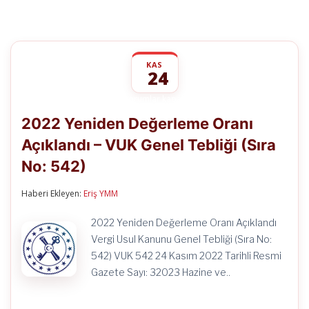
KAS
24
2022
yorumlar kapalı
Yeniden
2022 Yeniden Değerleme Oranı
Değerleme
Oranı
Açıklandı – VUK Genel Tebliği (Sıra
Açıklandı
–
No: 542)
VUK
Genel
Tebliği
Haberi Ekleyen:
Eriş YMM
(Sıra
No:
2022 Yeniden Değerleme Oranı Açıklandı
542)
Vergi Usul Kanunu Genel Tebliği (Sıra No:
için
542) VUK 542 24 Kasım 2022 Tarihli Resmi
Gazete Sayı: 32023 Hazine ve..