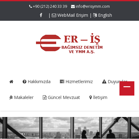
+90 (212) 240 33 39
info@erisymm.com
|
WebMail Erişim
|
English
Hakkımızda
Hizmetlerimiz
Duyurular
Makaleler
Güncel Mevzuat
İletişim