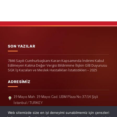
SON YAZILAR
7846 Sayılı Cumhurbaşkanı Kararı Kapsamında İndirimi Kabul
Edilmeyen Katma Değer Vergisi Bildirimine İlişkin GİB Duyurusu
SGK İş Kazaları ve Meslek Hastalıkları İstatistikleri – 2025
ADRESIMIZ
19 Mayıs Mah. 19 Mayıs Cad. UBM Plaza No:37/14 Şişli
İstanbul / TURKEY
Telefon: +90(212) 240 33 39
Web sitemizde size en iyi deneyimi sunabilmemiz için çerezleri
Telefon: +90(212) 248 19 36