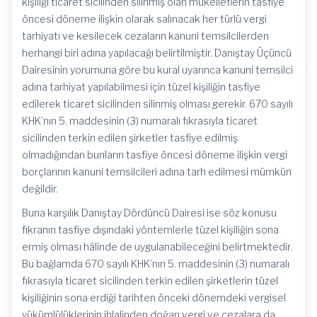
kişiliği ticaret sicilinden silinmiş olan mükelleflerin tasfiye
öncesi döneme ilişkin olarak salınacak her türlü vergi
tarhiyatı ve kesilecek cezaların kanuni temsilcilerden
herhangi biri adına yapılacağı belirtilmiştir. Danıştay Üçüncü
Dairesinin yorumuna göre bu kural uyarınca kanuni temsilci
adına tarhiyat yapılabilmesi için tüzel kişiliğin tasfiye
edilerek ticaret sicilinden silinmiş olması gerekir. 670 sayılı
KHK’nın 5. maddesinin (3) numaralı fıkrasıyla ticaret
sicilinden terkin edilen şirketler tasfiye edilmiş
olmadığından bunların tasfiye öncesi döneme ilişkin vergi
borçlarının kanuni temsilcileri adına tarh edilmesi mümkün
değildir.
Buna karşılık Danıştay Dördüncü Dairesi ise söz konusu
fıkranın tasfiye dışındaki yöntemlerle tüzel kişiliğin sona
ermiş olması hâlinde de uygulanabileceğini belirtmektedir.
Bu bağlamda 670 sayılı KHK’nın 5. maddesinin (3) numaralı
fıkrasıyla ticaret sicilinden terkin edilen şirketlerin tüzel
kişiliğinin sona erdiği tarihten önceki dönemdeki vergisel
yükümlülüklerinin ihlalinden doğan vergi ve cezalara da