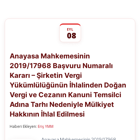
EYL
08
Anayasa
yorumlar kapalı
Mahkemesinin
Anayasa Mahkemesinin
2019/17968
Başvuru
2019/17968 Başvuru Numaralı
Numaralı
Kararı
Kararı – Şirketin Vergi
–
Şirketin
Yükümlülüğünün İhlalinden Doğan
Vergi
Yükümlülüğünün
Vergi ve Cezanın Kanuni Temsilci
İhlalinden
Adına Tarhı Nedeniyle Mülkiyet
Doğan
Vergi
Hakkının İhlal Edilmesi
ve
Cezanın
Kanuni
Haberi Ekleyen:
Eriş YMM
Temsilci
Adına
Anayasa Mahkemesinin 2019/17968