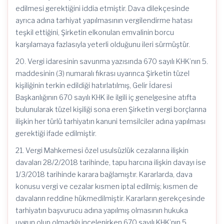
edilmesi gerektiğini iddia etmiştir. Dava dilekçesinde
ayrıca adına tarhiyat yapılmasının vergilendirme hatası
teşkil ettiğini, Şirketin elkonulan emvalinin borcu
karşılamaya fazlasıyla yeterli olduğunu ileri sürmüştür.
20. Vergi idaresinin savunma yazısında 670 sayılı KHK’nın 5.
maddesinin (3) numaralı fıkrası uyarınca Şirketin tüzel
kişiliğinin terkin edildiği hatırlatılmış, Gelir İdaresi
Başkanlığının 670 sayılı KHK ile ilgili iç genelgesine atıfta
bulunularak tüzel kişiliği sona eren Şirketin vergi borçlarına
ilişkin her türlü tarhiyatın kanuni temsilciler adına yapılması
gerektiği ifade edilmiştir.
21. Vergi Mahkemesi özel usulsüzlük cezalarına ilişkin
davaları 28/2/2018 tarihinde, tapu harcına ilişkin davayı ise
1/3/2018 tarihinde karara bağlamıştır. Kararlarda, dava
konusu vergi ve cezalar kısmen iptal edilmiş; kısmen de
davaların reddine hükmedilmiştir. Kararların gerekçesinde
tarhiyatın başvurucu adına yapılmış olmasının hukuka
uygun olup olmadığı incelenirken 670 sayılı KHK’nın 5.