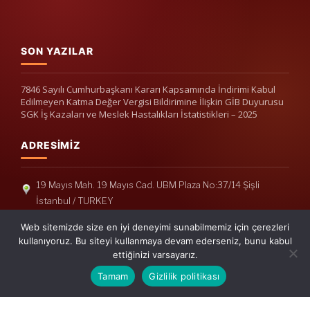
SON YAZILAR
7846 Sayılı Cumhurbaşkanı Kararı Kapsamında İndirimi Kabul
Edilmeyen Katma Değer Vergisi Bildirimine İlişkin GİB Duyurusu
SGK İş Kazaları ve Meslek Hastalıkları İstatistikleri – 2025
ADRESIMIZ
19 Mayıs Mah. 19 Mayıs Cad. UBM Plaza No:37/14 Şişli
İstanbul / TURKEY
Telefon: +90(212) 240 33 39
Web sitemizde size en iyi deneyimi sunabilmemiz için çerezleri
Telefon: +90(212) 248 19 36
kullanıyoruz. Bu siteyi kullanmaya devam ederseniz, bunu kabul
ettiğinizi varsayarız.
info@erisymm.com
Tamam
Gizlilik politikası
PRATIK MENÜ