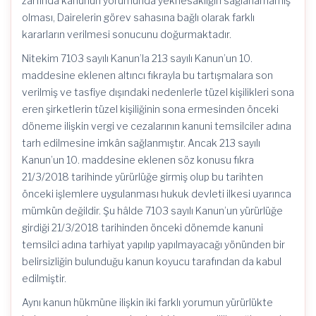
zarfında kanunun yorumunda yeknesaklığın sağlanamamış
olması, Dairelerin görev sahasına bağlı olarak farklı
kararların verilmesi sonucunu doğurmaktadır.
Nitekim 7103 sayılı Kanun’la 213 sayılı Kanun’un 10.
maddesine eklenen altıncı fıkrayla bu tartışmalara son
verilmiş ve tasfiye dışındaki nedenlerle tüzel kişilikleri sona
eren şirketlerin tüzel kişiliğinin sona ermesinden önceki
döneme ilişkin vergi ve cezalarının kanuni temsilciler adına
tarh edilmesine imkân sağlanmıştır. Ancak 213 sayılı
Kanun’un 10. maddesine eklenen söz konusu fıkra
21/3/2018 tarihinde yürürlüğe girmiş olup bu tarihten
önceki işlemlere uygulanması hukuk devleti ilkesi uyarınca
mümkün değildir. Şu hâlde 7103 sayılı Kanun’un yürürlüğe
girdiği 21/3/2018 tarihinden önceki dönemde kanuni
temsilci adına tarhiyat yapılıp yapılmayacağı yönünden bir
belirsizliğin bulunduğu kanun koyucu tarafından da kabul
edilmiştir.
Aynı kanun hükmüne ilişkin iki farklı yorumun yürürlükte