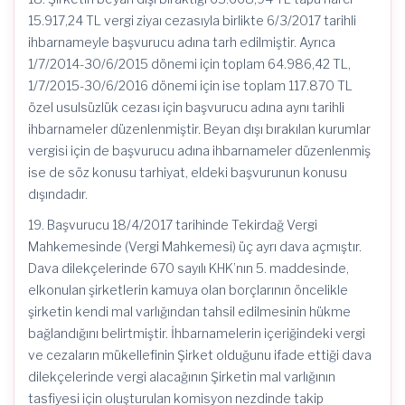
15.917,24 TL vergi ziyaı cezasıyla birlikte 6/3/2017 tarihli
ihbarnameyle başvurucu adına tarh edilmiştir. Ayrıca
1/7/2014-30/6/2015 dönemi için toplam 64.986,42 TL,
1/7/2015-30/6/2016 dönemi için ise toplam 117.870 TL
özel usulsüzlük cezası için başvurucu adına aynı tarihli
ihbarnameler düzenlenmiştir. Beyan dışı bırakılan kurumlar
vergisi için de başvurucu adına ihbarnameler düzenlenmiş
ise de söz konusu tarhiyat, eldeki başvurunun konusu
dışındadır.
19. Başvurucu 18/4/2017 tarihinde Tekirdağ Vergi
Mahkemesinde (Vergi Mahkemesi) üç ayrı dava açmıştır.
Dava dilekçelerinde 670 sayılı KHK’nın 5. maddesinde,
elkonulan şirketlerin kamuya olan borçlarının öncelikle
şirketin kendi mal varlığından tahsil edilmesinin hükme
bağlandığını belirtmiştir. İhbarnamelerin içeriğindeki vergi
ve cezaların mükellefinin Şirket olduğunu ifade ettiği dava
dilekçelerinde vergi alacağının Şirketin mal varlığının
tasfiyesi için oluşturulan komisyon nezdinde takip