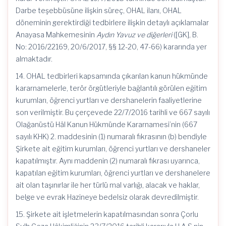
Darbe teşebbüsüne ilişkin süreç, OHAL ilanı, OHAL
döneminin gerektirdiği tedbirlere ilişkin detaylı açıklamalar
Anayasa Mahkemesinin
Aydın Yavuz ve diğerleri
([GK], B.
No: 2016/22169, 20/6/2017, §§ 12-20, 47-66) kararında yer
almaktadır.
14. OHAL tedbirleri kapsamında çıkarılan kanun hükmünde
kararnamelerle, terör örgütleriyle bağlantılı görülen eğitim
kurumları, öğrenci yurtları ve dershanelerin faaliyetlerine
son verilmiştir. Bu çerçevede 22/7/2016 tarihli ve 667 sayılı
Olağanüstü Hâl Kanun Hükmünde Kararnamesi’nin (667
sayılı KHK) 2. maddesinin (1) numaralı fıkrasının (b) bendiyle
Şirkete ait eğitim kurumları, öğrenci yurtları ve dershaneler
kapatılmıştır. Aynı maddenin (2) numaralı fıkrası uyarınca,
kapatılan eğitim kurumları, öğrenci yurtları ve dershanelere
ait olan taşınırlar ile her türlü mal varlığı, alacak ve haklar,
belge ve evrak Hazineye bedelsiz olarak devredilmiştir.
15. Şirkete ait işletmelerin kapatılmasından sonra Çorlu