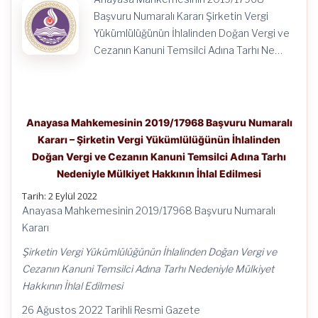
Tarhı
Nedeniyle
Başvuru Numaralı Kararı Şirketin Vergi
Mülkiyet
Yükümlülüğünün İhlalinden Doğan Vergi ve
Hakkının
İhlal
Cezanın Kanuni Temsilci Adına Tarhı Ne…
Edilmesi
için
Anayasa Mahkemesinin 2019/17968 Başvuru Numaralı
Kararı – Şirketin Vergi Yükümlülüğünün İhlalinden
Doğan Vergi ve Cezanın Kanuni Temsilci Adına Tarhı
Nedeniyle Mülkiyet Hakkının İhlal Edilmesi
Tarih: 2 Eylül 2022
Anayasa Mahkemesinin 2019/17968 Başvuru Numaralı
Kararı
Şirketin Vergi Yükümlülüğünün İhlalinden Doğan Vergi ve
Cezanın Kanuni Temsilci Adına Tarhı Nedeniyle Mülkiyet
Hakkının İhlal Edilmesi
26 Ağustos 2022 Tarihli Resmi Gazete