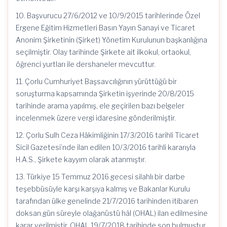
10. Başvurucu 27/6/2012 ve 10/9/2015 tarihlerinde Özel
Ergene Eğitim Hizmetleri Basın Yayın Sanayi ve Ticaret
Anonim Şirketinin (Şirket) Yönetim Kurulunun başkanlığına
seçilmiştir. Olay tarihinde Şirkete ait ilkokul, ortaokul,
öğrenci yurtları ile dershaneler mevcuttur.
11. Çorlu Cumhuriyet Başsavcılığının yürüttüğü bir
soruşturma kapsamında Şirketin işyerinde 20/8/2015
tarihinde arama yapılmış, ele geçirilen bazı belgeler
incelenmek üzere vergi idaresine gönderilmiştir.
12. Çorlu Sulh Ceza Hâkimliğinin 17/3/2016 tarihli Ticaret
Sicil Gazetesi’nde ilan edilen 10/3/2016 tarihli kararıyla
H.A.S., Şirkete kayyım olarak atanmıştır.
13. Türkiye 15 Temmuz 2016 gecesi silahlı bir darbe
teşebbüsüyle karşı karşıya kalmış ve Bakanlar Kurulu
tarafından ülke genelinde 21/7/2016 tarihinden itibaren
doksan gün süreyle olağanüstü hâl (OHAL) ilan edilmesine
karar verilmiştir. OHAL 19/7/2018 tarihinde son bulmuştur.