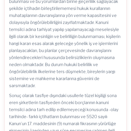
bulunması ve bu yorumlardan birine geçerlilik sağlayacak
şekilde içtihadın birleştirilememesi hukuk kurallarının
muhataplarının davranışlarına yön verme kapasitesini ve
dolayısıyla öngörülebilirliğini zayıflatmaktadır. Kanuni
temsilci adına tarhiyat yapılıp yapılamayacağı meselesiyle
ilgili olarak bir kesinliğin ve belirliliğin bulunmaması, kişilerin
hangi kararı esas alarak geleceğe yönelik iş ve işlemlerini
planlayacakları, bu planlar çerçevesinde davranışlarını
yönlendirecekleri hususunda belirsizliklerin oluşmasına
neden olmaktadır. Bu durum hukuki belirlilik ve
öngörülebilirlik ilkelerine ters düşmekte, bireylerin yargı
sistemine ve mahkeme kararlarına güvenini de
sarsmaktadır.
Sonuç olarak tasfiye dışındaki usullerle tüzel kişiliği sona
eren şirketlerin tasfiyeden önceki borçlarının kanuni
temsilci adına tarh edilip edilemeyeceği konusunda -olay
tarihinde- farklı içtihatların bulunması ve 5520 sayılı
Kanun’un 17. maddesinin (9) numaralı fıkrasının yürürlüğe
girmesinin üzerinden uzun süre geçmesine rağmen ilgili