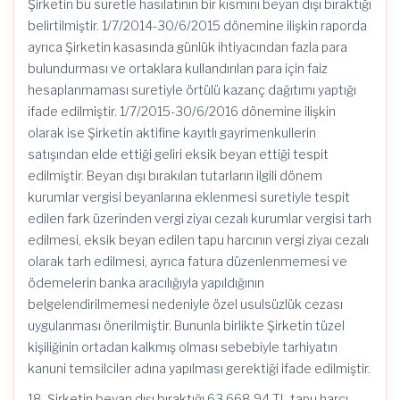
Şirketin bu suretle hasılatının bir kısmını beyan dışı bıraktığı
belirtilmiştir. 1/7/2014-30/6/2015 dönemine ilişkin raporda
ayrıca Şirketin kasasında günlük ihtiyacından fazla para
bulundurması ve ortaklara kullandırılan para için faiz
hesaplanmaması suretiyle örtülü kazanç dağıtımı yaptığı
ifade edilmiştir. 1/7/2015-30/6/2016 dönemine ilişkin
olarak ise Şirketin aktifine kayıtlı gayrimenkullerin
satışından elde ettiği geliri eksik beyan ettiği tespit
edilmiştir. Beyan dışı bırakılan tutarların ilgili dönem
kurumlar vergisi beyanlarına eklenmesi suretiyle tespit
edilen fark üzerinden vergi ziyaı cezalı kurumlar vergisi tarh
edilmesi, eksik beyan edilen tapu harcının vergi ziyaı cezalı
olarak tarh edilmesi, ayrıca fatura düzenlenmemesi ve
ödemelerin banka aracılığıyla yapıldığının
belgelendirilmemesi nedeniyle özel usulsüzlük cezası
uygulanması önerilmiştir. Bununla birlikte Şirketin tüzel
kişiliğinin ortadan kalkmış olması sebebiyle tarhiyatın
kanuni temsilciler adına yapılması gerektiği ifade edilmiştir.
18. Şirketin beyan dışı bıraktığı 63.668,94 TL tapu harcı