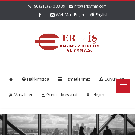
+90 (212) 240 33 39
info@erisymm.com
|
WebMail Erişim
|
English
Hakkımızda
Hizmetlerimiz
Duyurular
Makaleler
Güncel Mevzuat
İletişim