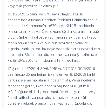
Sulh Ceza Hâkimliğinin 23/7/2016 tarihli kararıyla H.A.S.nin
kayyımlık görevi de kaldırılmıştır.
16. 15/8/2016 tarihli ve 670 sayılı Olağanüstü Hal
Kapsamında Alınması Gereken Tedbirler Hakkında Kanun
Hükmünde Kararname’nin (670 sayılı KHK) 5. maddesinin
(3) numaralı fıkrasıyla, Özel Ergene Eğitim Kurumlarının bağlı
olduğu Şirketin faaliyetleri sonlandırılarak ticari sicil kaydı
resen terkin edilmiş ve bunların devralınan varlıkları
dışındaki varlıkları da Hazineye bedelsiz olarak devredilmiş
sayılmıştır. Sözü edilen düzenleme uyarınca Şirketin tüzel
kişiliği 19/9/2016 tarihi itibarıyla terkin edilmiştir.
17. Şirketin 1/7/2014-30/6/2015 ve 1/7/2015-30/6/2016
özel hesap dönemlerine ilişkin işlemleri 8/12/2016 tarihli
vergi inceleme raporlarıyla incelenmiştir. Vergi inceleme
raporlarına göre Şirket, dönem başında Millî Eğitim İl
Müdürlüğüne bildirdiği ders saati ücreti ile yıllık okul ve yurt
ücreti tarifesi uyarınca tahsil etmesi gereken brüt
ücretten yüksek oranda indirim yapmıştır. Raporlarda,