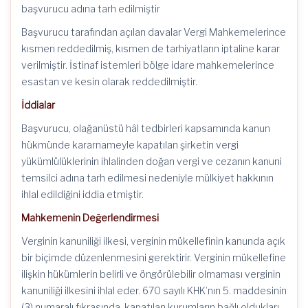
başvurucu adına tarh edilmiştir
Başvurucu tarafından açılan davalar Vergi Mahkemelerince
kısmen reddedilmiş, kısmen de tarhiyatların iptaline karar
verilmiştir. İstinaf istemleri bölge idare mahkemelerince
esastan ve kesin olarak reddedilmiştir.
İddialar
Başvurucu, olağanüstü hâl tedbirleri kapsamında kanun
hükmünde kararnameyle kapatılan şirketin vergi
yükümlülüklerinin ihlalinden doğan vergi ve cezanın kanuni
temsilci adına tarh edilmesi nedeniyle mülkiyet hakkının
ihlal edildiğini iddia etmiştir.
Mahkemenin Değerlendirmesi
Verginin kanuniliği ilkesi, verginin mükellefinin kanunda açık
bir biçimde düzenlenmesini gerektirir. Verginin mükellefine
ilişkin hükümlerin belirli ve öngörülebilir olmaması verginin
kanuniliği ilkesini ihlal eder. 670 sayılı KHK’nın 5. maddesinin
(3) numaralı fıkrasında, kapatılan kurumların bağlı oldukları