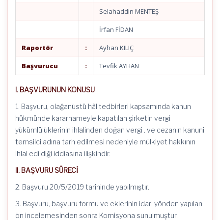
Selahaddin MENTEŞ
İrfan FİDAN
Raportör
:
Ayhan KILIÇ
Başvurucu
:
Tevfik AYHAN
I. BAŞVURUNUN KONUSU
1. Başvuru, olağanüstü hâl tedbirleri kapsamında kanun
hükmünde kararnameyle kapatılan şirketin vergi
yükümlülüklerinin ihlalinden doğan vergi . ve cezanın kanuni
temsilci adına tarh edilmesi nedeniyle mülkiyet hakkının
ihlal edildiği iddiasına ilişkindir.
II. BAŞVURU SÜRECİ
2. Başvuru 20/5/2019 tarihinde yapılmıştır.
3. Başvuru, başvuru formu ve eklerinin idari yönden yapılan
ön incelemesinden sonra Komisyona sunulmuştur.