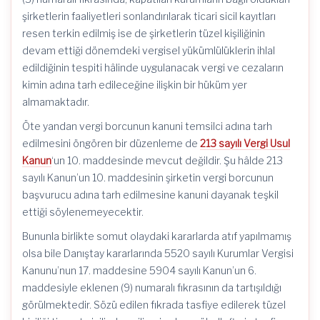
şirketlerin faaliyetleri sonlandırılarak ticari sicil kayıtları
resen terkin edilmiş ise de şirketlerin tüzel kişiliğinin
devam ettiği dönemdeki vergisel yükümlülüklerin ihlal
edildiğinin tespiti hâlinde uygulanacak vergi ve cezaların
kimin adına tarh edileceğine ilişkin bir hüküm yer
almamaktadır.
Öte yandan vergi borcunun kanuni temsilci adına tarh
edilmesini öngören bir düzenleme de
213 sayılı Vergi Usul
Kanun
‘un 10. maddesinde mevcut değildir. Şu hâlde 213
sayılı Kanun’un 10. maddesinin şirketin vergi borcunun
başvurucu adına tarh edilmesine kanuni dayanak teşkil
ettiği söylenemeyecektir.
Bununla birlikte somut olaydaki kararlarda atıf yapılmamış
olsa bile Danıştay kararlarında 5520 sayılı Kurumlar Vergisi
Kanunu’nun 17. maddesine 5904 sayılı Kanun’un 6.
maddesiyle eklenen (9) numaralı fıkrasının da tartışıldığı
görülmektedir. Sözü edilen fıkrada tasfiye edilerek tüzel