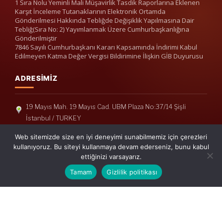
1 Sıra Nolu Yeminli Mali Müşavirlik Tasdik Raporlarına Eklenen
Karşıt İnceleme Tutanaklarının Elektronik Ortamda
Gönderilmesi Hakkında Tebliğde Değişiklik Yapılmasına Dair
Tebliğ(Sıra No: 2) Yayımlanmak Üzere Cumhurbaşkanlığına
Gönderilmiştir
7846 Sayılı Cumhurbaşkanı Kararı Kapsamında İndirimi Kabul
Edilmeyen Katma Değer Vergisi Bildirimine İlişkin GİB Duyurusu
ADRESIMIZ
19 Mayıs Mah. 19 Mayıs Cad. UBM Plaza No:37/14 Şişli
İstanbul / TURKEY
Telefon: +90(212) 240 33 39
Web sitemizde size en iyi deneyimi sunabilmemiz için çerezleri
Telefon: +90(212) 248 19 36
kullanıyoruz. Bu siteyi kullanmaya devam ederseniz, bunu kabul
ettiğinizi varsayarız.
info@erisymm.com
Tamam
Gizlilik politikası
PRATIK MENÜ
Ana Sayfa