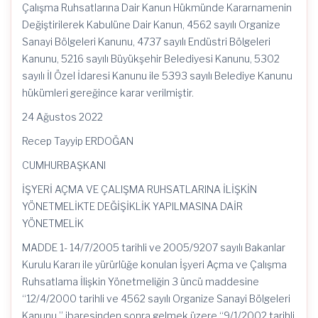
Çalışma Ruhsatlarına Dair Kanun Hükmünde Kararnamenin
Değiştirilerek Kabulüne Dair Kanun, 4562 sayılı Organize
Sanayi Bölgeleri Kanunu, 4737 sayılı Endüstri Bölgeleri
Kanunu, 5216 sayılı Büyükşehir Belediyesi Kanunu, 5302
sayılı İl Özel İdaresi Kanunu ile 5393 sayılı Belediye Kanunu
hükümleri gereğince karar verilmiştir.
24 Ağustos 2022
Recep Tayyip ERDOĞAN
CUMHURBAŞKANI
İŞYERİ AÇMA VE ÇALIŞMA RUHSATLARINA İLİŞKİN
YÖNETMELİKTE DEĞİŞİKLİK YAPILMASINA DAİR
YÖNETMELİK
MADDE 1- 14/7/2005 tarihli ve 2005/9207 sayılı Bakanlar
Kurulu Kararı ile yürürlüğe konulan İşyeri Açma ve Çalışma
Ruhsatlama İlişkin Yönetmeliğin 3 üncü maddesine
“12/4/2000 tarihli ve 4562 sayılı Organize Sanayi Bölgeleri
Kanunu,” ibaresinden sonra gelmek üzere “9/1/2002 tarihli