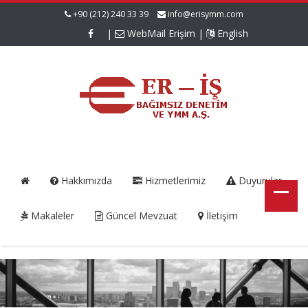
+90 (212) 240 33 39
info@erisymm.com
|
WebMail Erişim
|
English
Hakkımızda
Hizmetlerimiz
Duyurular
Makaleler
Güncel Mevzuat
İletişim