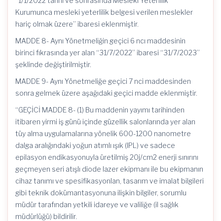
“1/1/2022 tarihi ve sonrasında Mesleki Yeterlilik
Kurumunca mesleki yeterlilik belgesi verilen meslekler
hariç olmak üzere” ibaresi eklenmiştir.
MADDE 8- Aynı Yönetmeliğin geçici 6 ncı maddesinin
birinci fıkrasında yer alan “31/7/2022” ibaresi “31/7/2023”
şeklinde değiştirilmiştir.
MADDE 9- Aynı Yönetmeliğe geçici 7 nci maddesinden
sonra gelmek üzere aşağıdaki geçici madde eklenmiştir.
“GEÇİCİ MADDE 8- (1) Bu maddenin yayımı tarihinden
itibaren yirmi iş günü içinde güzellik salonlarında yer alan
tüy alma uygulamalarına yönelik 600-1200 nanometre
dalga aralığındaki yoğun atımlı ışık (IPL) ve sadece
epilasyon endikasyonuyla üretilmiş 20j/cm2 enerji sınırını
geçmeyen seri atışlı diode lazer ekipmanı ile bu ekipmanın
cihaz tanımı ve spesifikasyonlan, tasarım ve imalat bilgileri
gibi teknik dokümantasyonuna ilişkin bilgiler, sorumlu
müdür tarafından yetkili idareye ve valiliğe (il sağlık
müdürlüğü) bildirilir.