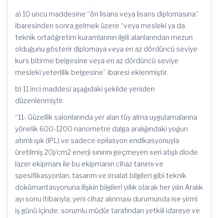
a) 10 uncu maddesine “ön lisans veya lisans diplomasına”
ibaresinden sonra gelmek üzere “veya mesleki ya da
teknik ortaöğretim kuramlarının ilgili alanlarından mezun
olduğunu gösterir diplomaya veya en az dördüncü seviye
kurs bitirme belgesine veya en az dördüncü seviye
mesleki yeterlilik belgesine” ibaresi eklenmiştir.
b) 11 inci maddesi aşağıdaki şekilde yeniden
düzenlenmiştir.
“11- Güzellik salonlarında yer alan tüy alma uygulamalarına
yönelik 600-1200 nanometre dalga aralığındaki yoğun
atımlı ışık (IPL) ve sadece epilasyon endikasyonuyla
üretilmiş 20j/cm2 enerji sınırını geçmeyen seri atışlı diode
lazer ekipmanı ile bu ekipmanın cihaz tanımı ve
spesifikasyonlan, tasarım ve imalat bilgileri gibi teknik
dokümantasyonuna ilişkin bilgileri yıllık olarak her yılın Aralık
ayı sonu itibarıyla; yeni cihaz alınması durumunda ise yirmi
iş günü içinde, sorumlu müdür tarafından yetkili idareye ve