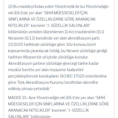
(2) Bu maddeyi ihdas eden Yönetmelik ile bu Yönetmeliğin
eki (EK-l)’de yer alan “SIHHÎ MÜESSESELER ÎÇİN
SINIFLARINA VE ÖZELLİKLERİNE GÖRE ARANACAK
NİTELİKLER” kısmının “J- GÜZELLİK SALONLARI”
bölümünün yeniden düzenlenen 11 inci maddesinin (11.1)
fıkrasının (11.1.2) bendinde yer alan akreditasyon şartı,
1/1/2025 tarihinde yürürlüğe girer. Söz konusu bent
kapsamında çıkarılacak tebliğ, bu fıkranın yürürlüğe girdiği
tarihten itibaren bir yıl içinde yürürlüğe konulur.
Akreditasyon şartının yürürlüğe gireceği tarihe kadar
mezkûr bentte yer alan muayene faaliyetini
gerçekleştirecek kuruluşların, ISO/IEC 17020 standardına
göre Türk Akreditasyon Kurumu tarafından akredite
edilmiş olması yeterlidir.”
MADDE 10- Aynı Yönetmeliğin eki (EK-l)’de yer alan “SIHHİ
MÜESSESELER İÇİN SINIFLARINA VE ÖZELLİKLERİNE GÖRE
ARANACAK NİTELİKLER” kısmının “J- GÜZELLİK
SALONLARI” bölümünün;