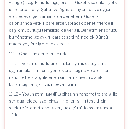
valiliğe (il sağlık müdürlüğü) bildirilir. Güzellik salonları, yetkili
idarelerce her yıl Şubat ve Ağustos aylarında ve uygun
görülecek diğer zamanlarda denetlenir. Güzellik
salonlarında yetkili idarelerce yapılacak denetimlerde il
sağlık müdürlüğü temsilcisi de yer alır. Denetimler sonucu
bu Yönetmeliğe aykırılıklara tespiti hâlinde ek 3 üncü
maddeye göre işlem tesis edilir.
11.1 – Cihazların denetimlerinde;
11.1.1 – Sorumlu müdürün cihazların yalnızca tüy alma
uygulamaları amacına yönelik üretildiğine ve belirtilen
nanometre aralığı ile enerji sınırlarına uygun olarak
kullanıldığına ilişkin yazılı beyanı alınır.
11.1.2 – Yoğun atımlı ışık (IPL) cihazının nanometre aralığı ile
seri atışlı diode lazer cihazının enerji sınırı tespiti için
spektrofotometre ve lazer güç ölçümü kapsamlarında
Türk
…