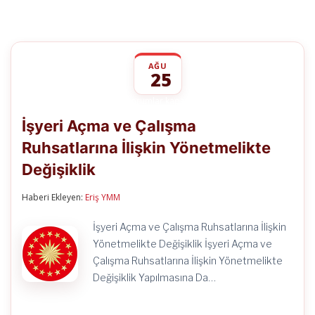
AĞU
25
İşyeri
yorumlar kapalı
Açma
İşyeri Açma ve Çalışma
ve
Çalışma
Ruhsatlarına İlişkin Yönetmelikte
Ruhsatlarına
İlişkin
Değişiklik
Yönetmelikte
Değişiklik
için
Haberi Ekleyen:
Eriş YMM
İşyeri Açma ve Çalışma Ruhsatlarına İlişkin
Yönetmelikte Değişiklik İşyeri Açma ve
Çalışma Ruhsatlarına İlişkin Yönetmelikte
Değişiklik Yapılmasına Da…