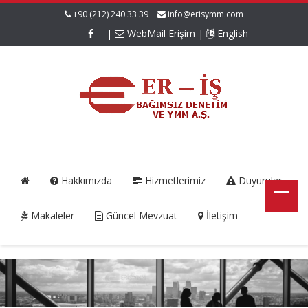
+90 (212) 240 33 39
info@erisymm.com
|
WebMail Erişim
|
English
Hakkımızda
Hizmetlerimiz
Duyurular
Makaleler
Güncel Mevzuat
İletişim