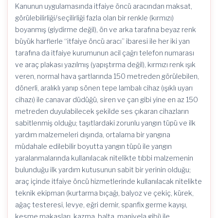
Kanunun uygulamasında itfaiye öncü aracından maksat,
görülebilirliği/seçilirliği fazla olan bir renkle (kırmızı)
boyanmış (giydirme değil), ön ve arka tarafına beyaz renk
büyük harflerle “itfaiye öncü aracı” ibaresi ile her iki yan
tarafına da itfaiye kurumunun acil çağrı telefon numarası
ve araç plakası yazılmış (yapıştırma değil), kırmızı renk ışık
veren, normal hava şartlarında 150 metreden görülebilen,
dönerli, aralıklı yanıp sönen tepe lambalı cihaz (ışıklı uyarı
cihazı) ile canavar düdüğü, siren ve çan gibi yine en az 150
metreden duyulabilecek şekilde ses çıkaran cihazların
sabitlenmiş olduğu; taşıtlardaki zorunlu yangın tüpü ve ilk
yardım malzemeleri dışında, ortalama bir yangına
müdahale edilebilir boyutta yangın tüpü ile yangın
yaralanmalarında kullanılacak nitelikte tıbbi malzemenin
bulunduğu ilk yardım kutusunun sabit bir yerinin olduğu;
araç içinde itfaiye öncü hizmetlerinde kullanılacak nitelikte
teknik ekipman (kurtarma bıçağı, balyoz ve çekiç, kürek,
ağaç testeresi, levye, eğri demir, spanfix germe kayışı,
kesme makasları, kazma, balta, manivela gibi) ile