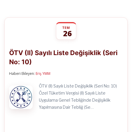
TEM
26
ÖTV
yorumlar kapalı
(II)
ÖTV (II) Sayılı Liste Değişiklik (Seri
Sayılı
Liste
No: 10)
Değişiklik
(Seri
No:
Haberi Ekleyen:
Eriş YMM
10)
için
ÖTV (II) Sayılı Liste Değişiklik (Seri No: 10)
Özel Tüketim Vergisi (II) Sayılı Liste
Uygulama Genel Tebliğinde Değişiklik
Yapılmasına Dair Tebliğ (Se…