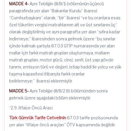
MADDE 4-
Aynı Tebliğin (III/B/1) bölümünün üçüncü
paragrafında yer alan “Bakanlar Kurulu” ibaresi
“Cumhurbaşkanı” olarak, “bir” ibaresi “ve bu oranlara esas
özel tüketim vergisi matrahlarının alt ve üst sınırlarını üç”
olarak değiştirilmiş ve aynı paragrafta yer alan “sıfıra kadar
indirmeye;” ibaresinden sonra gelmek üzere “bu sınırlar
içinde kalmak şartıyla 87.03 GTİP numarasında yer alan
mallar için farklı matrah grupları oluşturmaya, malların
matrah grupları, motor gücü, cinsi, sınıfı, üst yapı gövde
tanımı, emisyon türü ve değeri, istiap haddi ile yolcu ve yük
taşıma kapasitesi itibarıyla farklı oranlar
belirlemeye;” ibaresi eklenmiştir.
MADDE 5-
Aynı Tebliğe (III/B/2.8) bölümünden sonra
gelmek üzere aşağıdaki bölüm eklenmiştir.
“2.9. İtfaiye Öncü Aracı
Türk Gümrük Tarife Cetvelinin
87.03 tarife pozisyonunda
yer alan “itfaiye öncü araçları” ÖTV kapsamında değildir.