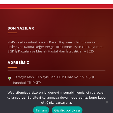
SON YAZILAR
7846 Sayılı Cumhurbaşkanı Kararı Kapsamında İndirimi Kabul
Edilmeyen Katma Değer Vergisi Bildirimine İlişkin GİB Duyurusu
SGK İş Kazaları ve Meslek Hastalıkları İstatistikleri – 2025
ADRESIMIZ
19 Mayıs Mah. 19 Mayıs Cad. UBM Plaza No:37/14 Şişli
İstanbul / TURKEY
Telefon: +90(212) 240 33 39
Web sitemizde size en iyi deneyimi sunabilmemiz için çerezleri
Telefon: +90(212) 248 19 36
kullanıyoruz. Bu siteyi kullanmaya devam ederseniz, bunu kabul
ettiğinizi varsayarız.
info@erisymm.com
Tamam
Gizlilik politikası