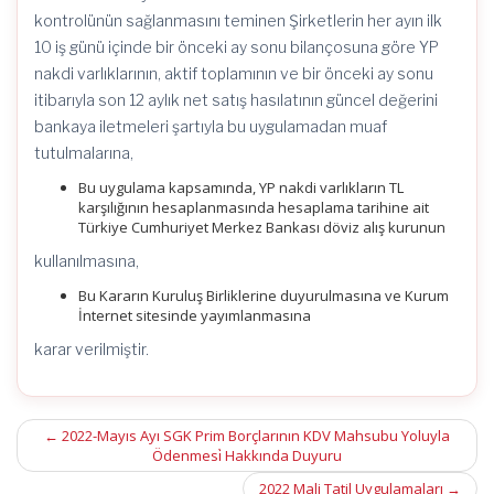
kontrolünün sağlanmasını teminen Şirketlerin her ayın ilk
10 iş günü içinde bir önceki ay sonu bilançosuna göre YP
nakdi varlıklarının, aktif toplamının ve bir önceki ay sonu
itibarıyla son 12 aylık net satış hasılatının güncel değerini
bankaya iletmeleri şartıyla bu uygulamadan muaf
tutulmalarına,
Bu uygulama kapsamında, YP nakdi varlıkların TL
karşılığının hesaplanmasında hesaplama tarihine ait
Türkiye Cumhuriyet Merkez Bankası döviz alış kurunun
kullanılmasına,
Bu Kararın Kuruluş Birliklerine duyurulmasına ve Kurum
İnternet sitesinde yayımlanmasına
karar verilmiştir.
Post
←
2022-Mayıs Ayı SGK Prim Borçlarının KDV Mahsubu Yoluyla
Ödenmesi̇ Hakkında Duyuru
navigation
2022 Mali Tatil Uygulamaları
→