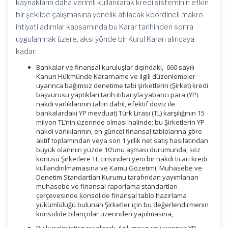
kaynakların daha verimli kullanılarak kredi sisteminin etkin
bir şekilde çalışmasına yönelik atılacak koordineli makro
ihtiyati adımlar kapsamında bu Karar tarihinden sonra
uygulanmak üzere, aksi yönde bir Kurul Kararı alıncaya
kadar;
Bankalar ve finansal kuruluşlar dışındaki, 660 sayılı
Kanun Hükmünde Kararname ve ilgili düzenlemeler
uyarınca bağımsız denetime tabi şirketlerin (Şirket) kredi
başvurusu yaptıkları tarih itibarıyla yabancı para (YP)
nakdi varlıklarının (altın dahil, efektif döviz ile
bankalardaki YP mevduat) Türk Lirası (TL) karşılığının 15
milyon TL’nin üzerinde olması halinde; bu Şirketlerin YP
nakdi varlıklarının, en güncel finansal tablolarına göre
aktif toplamından veya son 1 yıllık net satış hasılatından
büyük olanının yüzde 10’unu aşması durumunda, söz
konusu Şirketlere TL cinsinden yeni bir nakdi ticari kredi
kullandırılmamasına ve Kamu Gözetimi, Muhasebe ve
Denetim Standartları Kurumu tarafından yayımlanan
muhasebe ve finansal raporlama standartları
çerçevesinde konsolide finansal tablo hazırlama
yükümlülüğü bulunan Şirketler için bu değerlendirmenin
konsolide bilançolar üzerinden yapılmasına,