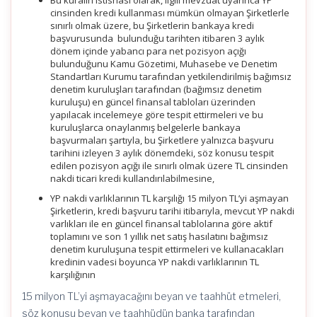
Bu kuralın istisnası olarak, ilgili mevzuat uyarınca YP
cinsinden kredi kullanması mümkün olmayan Şirketlerle
sınırlı olmak üzere, bu Şirketlerin bankaya kredi
başvurusunda bulunduğu tarihten itibaren 3 aylık
dönem içinde yabancı para net pozisyon açığı
bulunduğunu Kamu Gözetimi, Muhasebe ve Denetim
Standartları Kurumu tarafından yetkilendirilmiş bağımsız
denetim kuruluşları tarafından (bağımsız denetim
kuruluşu) en güncel finansal tabloları üzerinden
yapılacak incelemeye göre tespit ettirmeleri ve bu
kuruluşlarca onaylanmış belgelerle bankaya
başvurmaları şartıyla, bu Şirketlere yalnızca başvuru
tarihini izleyen 3 aylık dönemdeki, söz konusu tespit
edilen pozisyon açığı ile sınırlı olmak üzere TL cinsinden
nakdi ticari kredi kullandırılabilmesine,
YP nakdi varlıklarının TL karşılığı 15 milyon TL’yi aşmayan
Şirketlerin, kredi başvuru tarihi itibarıyla, mevcut YP nakdi
varlıkları ile en güncel finansal tablolarına göre aktif
toplamını ve son 1 yıllık net satış hasılatını bağımsız
denetim kuruluşuna tespit ettirmeleri ve kullanacakları
kredinin vadesi boyunca YP nakdi varlıklarının TL
karşılığının
15 milyon TL’yi aşmayacağını beyan ve taahhüt etmeleri,
söz konusu beyan ve taahhüdün banka tarafından