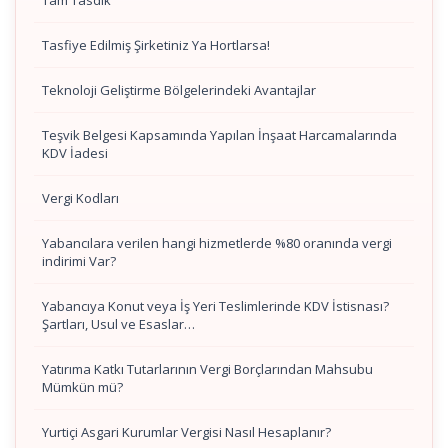
Tam Tasdik
Tasfiye Edilmiş Şirketiniz Ya Hortlarsa!
Teknoloji Geliştirme Bölgelerindeki Avantajlar
Teşvik Belgesi Kapsamında Yapılan İnşaat Harcamalarında
KDV İadesi
Vergi Kodları
Yabancılara verilen hangi hizmetlerde %80 oranında vergi
indirimi Var?
Yabancıya Konut veya İş Yeri Teslimlerinde KDV İstisnası?
Şartları, Usul ve Esaslar…
Yatırıma Katkı Tutarlarının Vergi Borçlarından Mahsubu
Mümkün mü?
Yurtiçi Asgari Kurumlar Vergisi Nasıl Hesaplanır?