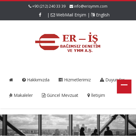
+90 (212) 240 33 39
info@erisymm.com
|
WebMail Erişim
|
English
Hakkımızda
Hizmetlerimiz
Duyurular
Makaleler
Güncel Mevzuat
İletişim