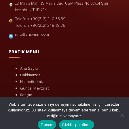
19 Mayıs Mah. 19 Mayıs Cad. UBM Plaza No:37/14 Şişli
İstanbul / TURKEY
Telefon: +90(212) 240 33 39
Telefon: +90(212) 248 19 36
info@erisymm.com
PRATIK MENÜ
Ana Sayfa
Hakkımızda
Hizmetlerimiz
Güncel Mevzuat
İletişim
Web sitemizde size en iyi deneyimi sunabilmemiz için çerezleri
kullanıyoruz. Bu siteyi kullanmaya devam ederseniz, bunu kabul
ettiğinizi varsayarız.
Tamam
Gizlilik politikası
Mevzuat: Alomaliye.com
|
ABACIPARK
Web Hosting