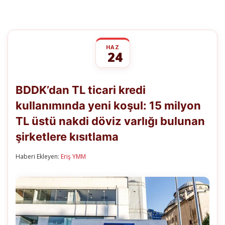
HAZ
24
BDDK’dan
yorumlar kapalı
TL
BDDK’dan TL ticari kredi
ticari
kredi
kullanımında yeni koşul: 15 milyon
kullanımında
yeni
TL üstü nakdi döviz varlığı bulunan
koşul:
15
şirketlere kısıtlama
milyon
TL
Haberi Ekleyen:
Eriş YMM
üstü
nakdi
döviz
varlığı
bulunan
şirketlere
kısıtlama
için