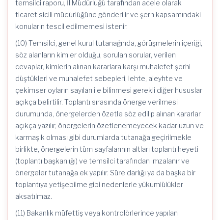
temsilci raporu, İl Müdürlüğü tarafından acele olarak
ticaret sicili müdürlüğüne gönderilir ve şerh kapsamındaki
konuların tescil edilmemesi istenir.
(10) Temsilci, genel kurul tutanağında, görüşmelerin içeriği,
söz alanların kimler olduğu, sorulan sorular, verilen
cevaplar, kimlerin alınan kararlara karşı muhalefet şerhi
düştükleri ve muhalefet sebepleri, lehte, aleyhte ve
çekimser oyların sayıları ile bilinmesi gerekli diğer hususlar
açıkça belirtilir. Toplantı sırasında önerge verilmesi
durumunda, önergelerden özetle söz edilip alınan kararlar
açıkça yazılır, önergelerin özetlenemeyecek kadar uzun ve
karmaşık olması gibi durumlarda tutanağa geçirilmekle
birlikte, önergelerin tüm sayfalarının altları toplantı heyeti
(toplantı başkanlığı) ve temsilci tarafından imzalanır ve
önergeler tutanağa ek yapılır. Süre darlığı ya da başka bir
toplantıya yetişebilme gibi nedenlerle yükümlülükler
aksatılmaz.
(11) Bakanlık müfettiş veya kontrolörlerince yapılan