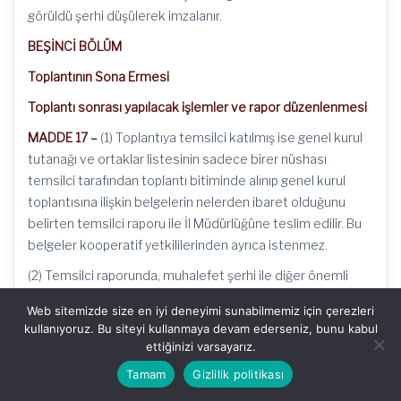
görüldü şerhi düşülerek imzalanır.
BEŞİNCİ BÖLÜM
Toplantının Sona Ermesi
Toplantı sonrası yapılacak işlemler ve rapor düzenlenmesi
MADDE 17 –
(1) Toplantıya temsilci katılmış ise genel kurul
tutanağı ve ortaklar listesinin sadece birer nüshası
temsilci tarafından toplantı bitiminde alınıp genel kurul
toplantısına ilişkin belgelerin nelerden ibaret olduğunu
belirten temsilci raporu ile İl Müdürlüğüne teslim edilir. Bu
belgeler kooperatif yetkililerinden ayrıca istenmez.
(2) Temsilci raporunda, muhalefet şerhi ile diğer önemli
hususları belirtir. Ayrıca, toplantı tutanağının taraflarca
Web sitemizde size en iyi deneyimi sunabilmemiz için çerezleri
düzenlenememesi ya da imzalanamaması gibi durumlarda
kullanıyoruz. Bu siteyi kullanmaya devam ederseniz, bunu kabul
bu hususlara raporda mutlaka yer verilecektir. Bu gibi
ettiğinizi varsayarız.
hususlar söz konusu değilse raporda, toplantıda önemli bir
Tamam
Gizlilik politikası
hususun olmadığının belirtilmesi ile yetinilir.