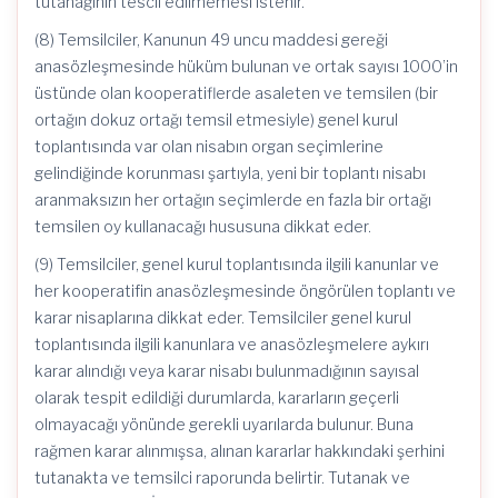
tutanağının tescil edilmemesi istenir.
(8) Temsilciler, Kanunun 49 uncu maddesi gereği
anasözleşmesinde hüküm bulunan ve ortak sayısı 1000’in
üstünde olan kooperatiflerde asaleten ve temsilen (bir
ortağın dokuz ortağı temsil etmesiyle) genel kurul
toplantısında var olan nisabın organ seçimlerine
gelindiğinde korunması şartıyla, yeni bir toplantı nisabı
aranmaksızın her ortağın seçimlerde en fazla bir ortağı
temsilen oy kullanacağı hususuna dikkat eder.
(9) Temsilciler, genel kurul toplantısında ilgili kanunlar ve
her kooperatifin anasözleşmesinde öngörülen toplantı ve
karar nisaplarına dikkat eder. Temsilciler genel kurul
toplantısında ilgili kanunlara ve anasözleşmelere aykırı
karar alındığı veya karar nisabı bulunmadığının sayısal
olarak tespit edildiği durumlarda, kararların geçerli
olmayacağı yönünde gerekli uyarılarda bulunur. Buna
rağmen karar alınmışsa, alınan kararlar hakkındaki şerhini
tutanakta ve temsilci raporunda belirtir. Tutanak ve