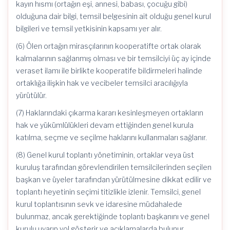
kayın hısmı (ortağın eşi, annesi, babası, çocuğu gibi)
olduğuna dair bilgi, temsil belgesinin ait olduğu genel kurul
bilgileri ve temsil yetkisinin kapsamı yer alır.
(6) Ölen ortağın mirasçılarının kooperatifte ortak olarak
kalmalarının sağlanmış olması ve bir temsilciyi üç ay içinde
veraset ilamı ile birlikte kooperatife bildirmeleri halinde
ortaklığa ilişkin hak ve vecibeler temsilci aracılığıyla
yürütülür.
(7) Haklarındaki çıkarma kararı kesinleşmeyen ortakların
hak ve yükümlülükleri devam ettiğinden genel kurula
katılma, seçme ve seçilme haklarını kullanmaları sağlanır.
(8) Genel kurul toplantı yönetiminin, ortaklar veya üst
kuruluş tarafından görevlendirilen temsilcilerinden seçilen
başkan ve üyeler tarafından yürütülmesine dikkat edilir ve
toplantı heyetinin seçimi titizlikle izlenir. Temsilci, genel
kurul toplantısının sevk ve idaresine müdahalede
bulunmaz, ancak gerektiğinde toplantı başkanını ve genel
kurulu uyarıp yol gösterir ve açıklamalarda bulunur.