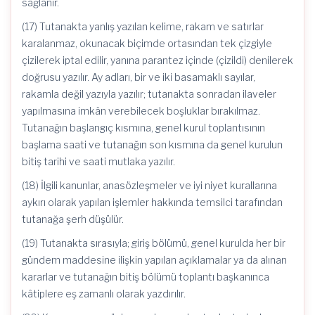
sağlanır.
(17) Tutanakta yanlış yazılan kelime, rakam ve satırlar
karalanmaz, okunacak biçimde ortasından tek çizgiyle
çizilerek iptal edilir, yanına parantez içinde (çizildi) denilerek
doğrusu yazılır. Ay adları, bir ve iki basamaklı sayılar,
rakamla değil yazıyla yazılır; tutanakta sonradan ilaveler
yapılmasına imkân verebilecek boşluklar bırakılmaz.
Tutanağın başlangıç kısmına, genel kurul toplantısının
başlama saati ve tutanağın son kısmına da genel kurulun
bitiş tarihi ve saati mutlaka yazılır.
(18) İlgili kanunlar, anasözleşmeler ve iyi niyet kurallarına
aykırı olarak yapılan işlemler hakkında temsilci tarafından
tutanağa şerh düşülür.
(19) Tutanakta sırasıyla; giriş bölümü, genel kurulda her bir
gündem maddesine ilişkin yapılan açıklamalar ya da alınan
kararlar ve tutanağın bitiş bölümü toplantı başkanınca
kâtiplere eş zamanlı olarak yazdırılır.