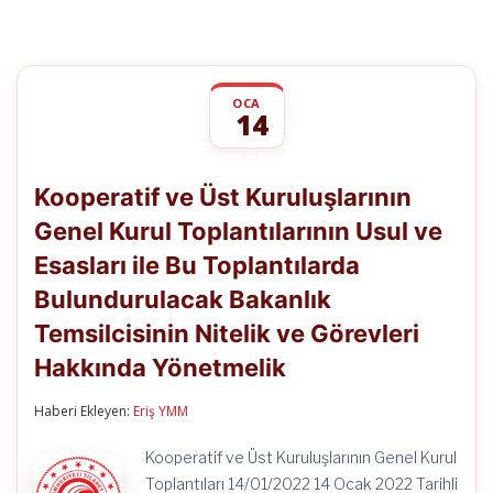
OCA
14
Kooperatif
yorumlar kapalı
ve
Kooperatif ve Üst Kuruluşlarının
Üst
Kuruluşlarının
Genel Kurul Toplantılarının Usul ve
Genel
Kurul
Esasları ile Bu Toplantılarda
Toplantılarının
Usul
Bulundurulacak Bakanlık
ve
Esasları
Temsilcisinin Nitelik ve Görevleri
ile
Hakkında Yönetmelik
Bu
Toplantılarda
Bulundurulacak
Haberi Ekleyen:
Eriş YMM
Bakanlık
Temsilcisinin
Nitelik
Kooperatif ve Üst Kuruluşlarının Genel Kurul
ve
Toplantıları 14/01/2022 14 Ocak 2022 Tarihli