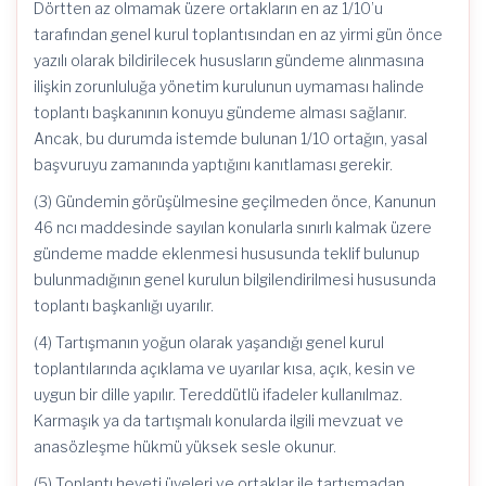
Dörtten az olmamak üzere ortakların en az 1/10’u
tarafından genel kurul toplantısından en az yirmi gün önce
yazılı olarak bildirilecek hususların gündeme alınmasına
ilişkin zorunluluğa yönetim kurulunun uymaması halinde
toplantı başkanının konuyu gündeme alması sağlanır.
Ancak, bu durumda istemde bulunan 1/10 ortağın, yasal
başvuruyu zamanında yaptığını kanıtlaması gerekir.
(3) Gündemin görüşülmesine geçilmeden önce, Kanunun
46 ncı maddesinde sayılan konularla sınırlı kalmak üzere
gündeme madde eklenmesi hususunda teklif bulunup
bulunmadığının genel kurulun bilgilendirilmesi hususunda
toplantı başkanlığı uyarılır.
(4) Tartışmanın yoğun olarak yaşandığı genel kurul
toplantılarında açıklama ve uyarılar kısa, açık, kesin ve
uygun bir dille yapılır. Tereddütlü ifadeler kullanılmaz.
Karmaşık ya da tartışmalı konularda ilgili mevzuat ve
anasözleşme hükmü yüksek sesle okunur.
(5) Toplantı heyeti üyeleri ve ortaklar ile tartışmadan