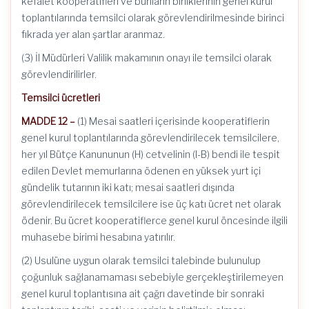
kefalet kooperatifleri ve bunların birliklerinin genel kurul
toplantılarında temsilci olarak görevlendirilmesinde birinci
fıkrada yer alan şartlar aranmaz.
(3) İl Müdürleri Valilik makamının onayı ile temsilci olarak
görevlendirilirler.
Temsilci ücretleri
MADDE 12 –
(1) Mesai saatleri içerisinde kooperatiflerin
genel kurul toplantılarında görevlendirilecek temsilcilere,
her yıl Bütçe Kanununun (H) cetvelinin (I-B) bendi ile tespit
edilen Devlet memurlarına ödenen en yüksek yurt içi
gündelik tutarının iki katı; mesai saatleri dışında
görevlendirilecek temsilcilere ise üç katı ücret net olarak
ödenir. Bu ücret kooperatiflerce genel kurul öncesinde ilgili
muhasebe birimi hesabına yatırılır.
(2) Usulüne uygun olarak temsilci talebinde bulunulup
çoğunluk sağlanamaması sebebiyle gerçekleştirilemeyen
genel kurul toplantısına ait çağrı davetinde bir sonraki