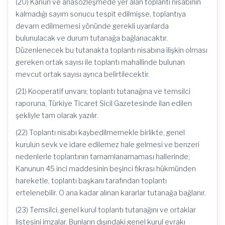
(20) Kanun ve anasözleşmede yer alan toplantı nisabının
kalmadığı sayım sonucu tespit edilmişse, toplantıya
devam edilmemesi yönünde gerekli uyarılarda
bulunulacak ve durum tutanağa bağlanacaktır.
Düzenlenecek bu tutanakta toplantı nisabına ilişkin olması
gereken ortak sayısı ile toplantı mahallinde bulunan
mevcut ortak sayısı ayrıca belirtilecektir.
(21) Kooperatif unvanı; toplantı tutanağına ve temsilci
raporuna, Türkiye Ticaret Sicil Gazetesinde ilan edilen
şekliyle tam olarak yazılır.
(22) Toplantı nisabı kaybedilmemekle birlikte, genel
kurulun sevk ve idare edilemez hale gelmesi ve benzeri
nedenlerle toplantının tamamlanamaması hallerinde;
Kanunun 45 inci maddesinin beşinci fıkrası hükmünden
hareketle, toplantı başkanı tarafından toplantı
ertelenebilir. O ana kadar alınan kararlar tutanağa bağlanır.
(23) Temsilci, genel kurul toplantı tutanağını ve ortaklar
listesini imzalar. Bunların dışındaki genel kurul evrakı