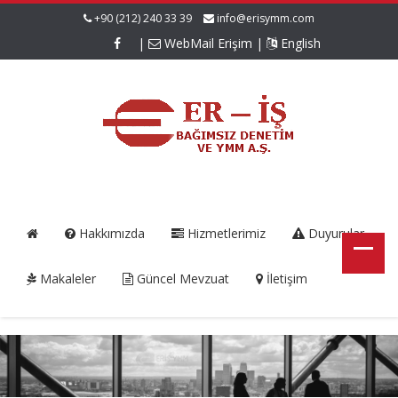
+90 (212) 240 33 39
info@erisymm.com
|
WebMail Erişim
|
English
Hakkımızda
Hizmetlerimiz
Duyurular
Makaleler
Güncel Mevzuat
İletişim