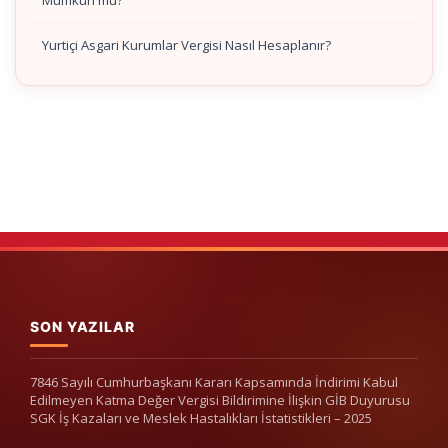
Mümkün mü?
Yurtiçi Asgari Kurumlar Vergisi Nasıl Hesaplanır?
SON YAZILAR
7846 Sayılı Cumhurbaşkanı Kararı Kapsamında İndirimi Kabul
Edilmeyen Katma Değer Vergisi Bildirimine İlişkin GİB Duyurusu
SGK İş Kazaları ve Meslek Hastalıkları İstatistikleri – 2025