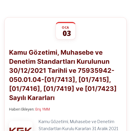
OCA
03
Kamu
yorumlar kapalı
Gözetimi,
Kamu Gözetimi, Muhasebe ve
Muhasebe
ve
Denetim Standartları Kurulunun
Denetim
Standartları
30/12/2021 Tarihli ve 75935942-
Kurulunun
30/12/2021
050.01.04-[01/7413], [01/7415],
Tarihli
ve
[01/7416], [01/7419] ve [01/7423]
75935942-
Sayılı Kararları
050.01.04-
[01/7413],
[01/7415],
Haberi Ekleyen:
Eriş YMM
[01/7416],
[01/7419]
ve
Kamu Gözetimi, Muhasebe ve Denetim
[01/7423]
Standartları Kurulu Kararları 31 Aralık 2021