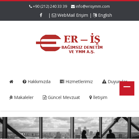
+90 (212) 240 33 39
info@erisymm.com
|
WebMail Erişim
|
English
Hakkımızda
Hizmetlerimiz
Duyurular
Makaleler
Güncel Mevzuat
İletişim