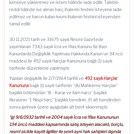
kimseye yüklenmez ve istem hâlinde iade edilir. Talebin
reddi hâlinde ise alınan harç ihalenin feshini isteyene iade
edilmez ve harcın kalan kısmı ihalenin feshini isteyenden
tahsil edilir.
30.11.2021 tarih ve 31675 sayılı Resmi Gazetede
yayımlanan 7343 sayılı İcra ve İflas Kanunu İle Bazı
Kanunlarda Değişiklik Yapılması Hakkında Kanun’un 34 ncü
maddesi ile 492 sayılı Harçlar Kanununa bağlı (1) sayılı
tarifede düzenleme yapılmıştır.
Yapılan değişiklik ile 2/7/1964 tarihli ve
492 sayılı Harçlar
Kanununa
bağlı (1) sayılı tarifenin “(A) Mahkeme Harçları”
başlıklı bölümünün “III – Karar ve ilam harcı” başlıklı
fıkrasının “1. Nispi harç” başlıklı bendinin, (f) alt bendinden
sonra gelmek üzere aşağıdaki alt bent eklenmiştir.
“g) 9/6/1932 tarihli ve 2004 sayılı İcra ve İflas Kanununun
134 üncü maddesi kapsamında satış isteyen alacaklı, borçlu,
resmî sicilde kayıtlı ilgililer ile sınırlı ayni hak sahipleri dışında