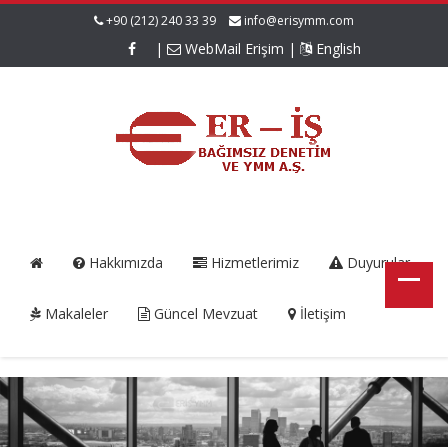
+90 (212) 240 33 39
info@erisymm.com
|
WebMail Erişim
|
English
Hakkımızda
Hizmetlerimiz
Duyurular
Makaleler
Güncel Mevzuat
İletişim