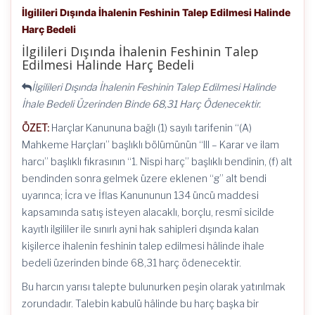
İlgilileri Dışında İhalenin Feshinin Talep Edilmesi Halinde
Harç Bedeli
İlgilileri Dışında İhalenin Feshinin Talep
Edilmesi Halinde Harç Bedeli
İlgilileri Dışında İhalenin Feshinin Talep Edilmesi Halinde
İhale Bedeli Üzerinden Binde 68,31 Harç Ödenecektir.
ÖZET:
Harçlar Kanununa bağlı (1) sayılı tarifenin “(A)
Mahkeme Harçları” başlıklı bölümünün “III – Karar ve ilam
harcı” başlıklı fıkrasının “1. Nispi harç” başlıklı bendinin, (f) alt
bendinden sonra gelmek üzere eklenen “g” alt bendi
uyarınca; İcra ve İflas Kanununun 134 üncü maddesi
kapsamında satış isteyen alacaklı, borçlu, resmî sicilde
kayıtlı ilgililer ile sınırlı ayni hak sahipleri dışında kalan
kişilerce ihalenin feshinin talep edilmesi hâlinde ihale
bedeli üzerinden binde 68,31 harç ödenecektir.
Bu harcın yarısı talepte bulunurken peşin olarak yatırılmak
zorundadır. Talebin kabulü hâlinde bu harç başka bir