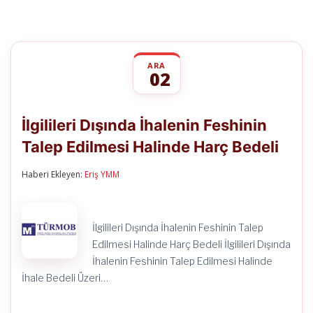
ARA
02
İlgilileri
yorumlar kapalı
Dışında
İlgilileri Dışında İhalenin Feshinin
İhalenin
Feshinin
Talep Edilmesi Halinde Harç Bedeli
Talep
Edilmesi
Halinde
Haberi Ekleyen:
Eriş YMM
Harç
Bedeli
için
İlgilileri Dışında İhalenin Feshinin Talep
Edilmesi Halinde Harç Bedeli İlgilileri Dışında
İhalenin Feshinin Talep Edilmesi Halinde
İhale Bedeli Üzeri…