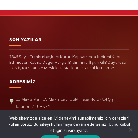
SON YAZILAR
7846 Sayılı Cumhurbaşkanı Kararı Kapsamında İndirimi Kabul
Edilmeyen Katma Değer Vergisi Bildirimine İlişkin GİB Duyurusu
SGK İş Kazaları ve Meslek Hastalıkları İstatistikleri – 2025
ADRESIMIZ
19 Mayıs Mah. 19 Mayıs Cad. UBM Plaza No:37/14 Şişli
İstanbul / TURKEY
Telefon: +90(212) 240 33 39
Web sitemizde size en iyi deneyimi sunabilmemiz için çerezleri
Telefon: +90(212) 248 19 36
kullanıyoruz. Bu siteyi kullanmaya devam ederseniz, bunu kabul
ettiğinizi varsayarız.
info@erisymm.com