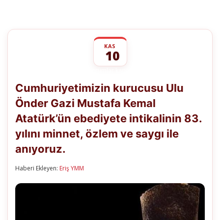
KAS
10
Cumhuriyetimizin
yorumlar kapalı
kurucusu
Cumhuriyetimizin kurucusu Ulu
Ulu
Önder
Önder Gazi Mustafa Kemal
Gazi
Mustafa
Atatürk’ün ebediyete intikalinin 83.
Kemal
Atatürk’ün
yılını minnet, özlem ve saygı ile
ebediyete
intikalinin
anıyoruz.
83.
yılını
Haberi Ekleyen:
Eriş YMM
minnet,
özlem
ve
saygı
ile
anıyoruz.