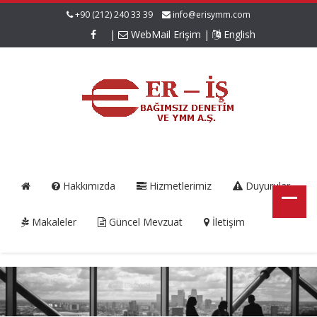
+90 (212) 240 33 39
info@erisymm.com
|
WebMail Erişim
|
English
Hakkımızda
Hizmetlerimiz
Duyurular
Makaleler
Güncel Mevzuat
İletişim