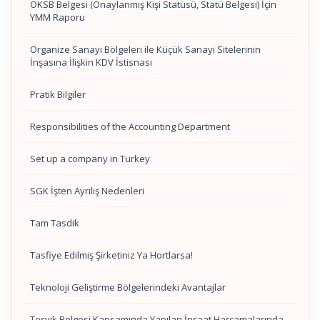
OKSB Belgesi (Onaylanmış Kişi Statüsü, Statü Belgesi) İçin
YMM Raporu
Organize Sanayi Bölgeleri ile Küçük Sanayi Sitelerinin
İnşasına İlişkin KDV İstisnası
Pratik Bilgiler
Responsibilities of the Accounting Department
Set up a company in Turkey
SGK İşten Ayrılış Nedenleri
Tam Tasdik
Tasfiye Edilmiş Şirketiniz Ya Hortlarsa!
Teknoloji Geliştirme Bölgelerindeki Avantajlar
Teşvik Belgesi Kapsamında Yapılan İnşaat Harcamalarında