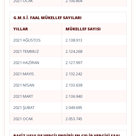
2021 OCAK
2.100.804
G.M.S.İ. FAAL MÜKELLEF SAYILARI
YILLAR
MÜKELLEF SAYISI
2021 AĞUSTOS
2.138.913
2021 TEMMUZ
2.124.268
2021 HAZİRAN
2.127.997
2021 MAYIS
2.132.242
2021 NİSAN
2.133.638
2021 MART
2.136.940
2021 ŞUBAT
2.049.695
2021 OCAK
2.053.745
BASİT USULDE VERGİLENDİRİLEN GELİR VERGİSİ FAAL