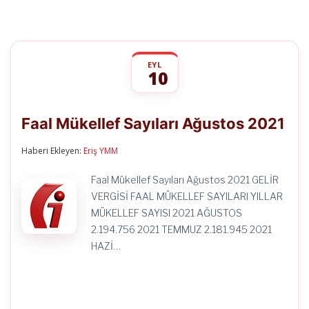
EYL
10
Faal
yorumlar kapalı
Mükellef
Faal Mükellef Sayıları Ağustos 2021
Sayıları
Ağustos
2021
Haberi Ekleyen:
Eriş YMM
için
Faal Mükellef Sayıları Ağustos 2021 GELİR
VERGİSİ FAAL MÜKELLEF SAYILARI YILLAR
MÜKELLEF SAYISI 2021 AĞUSTOS
2.194.756 2021 TEMMUZ 2.181.945 2021
HAZİ…