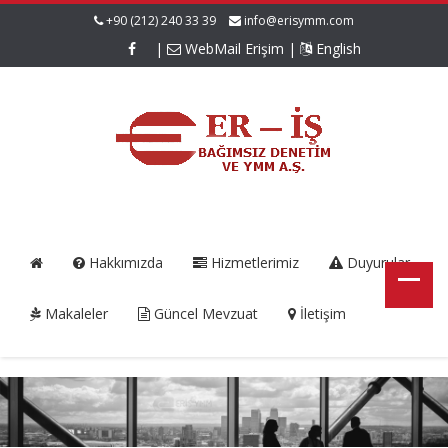
+90 (212) 240 33 39
info@erisymm.com
|
WebMail Erişim
|
English
Hakkımızda
Hizmetlerimiz
Duyurular
Makaleler
Güncel Mevzuat
İletişim