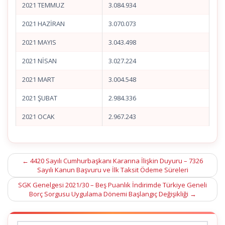
2021 TEMMUZ
3.084.934
2021 HAZİRAN
3.070.073
2021 MAYIS
3.043.498
2021 NİSAN
3.027.224
2021 MART
3.004.548
2021 ŞUBAT
2.984.336
2021 OCAK
2.967.243
Post
←
4420 Sayılı Cumhurbaşkanı Kararına İlişkin Duyuru – 7326
Sayılı Kanun Başvuru ve İlk Taksit Ödeme Süreleri
navigation
SGK Genelgesi 2021/30 – Beş Puanlık İndirimde Türkiye Geneli
Borç Sorgusu Uygulama Dönemi Başlangıç Değişikliği
→