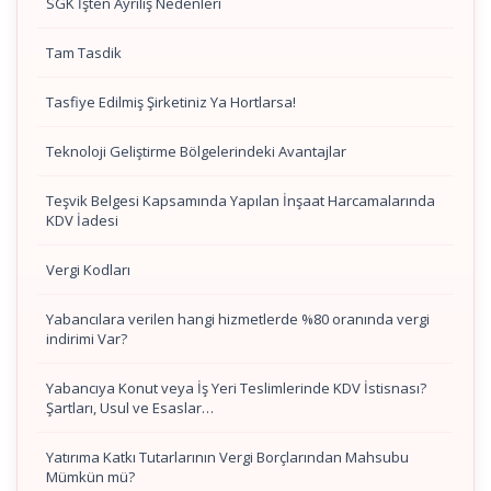
SGK İşten Ayrılış Nedenleri
Tam Tasdik
Tasfiye Edilmiş Şirketiniz Ya Hortlarsa!
Teknoloji Geliştirme Bölgelerindeki Avantajlar
Teşvik Belgesi Kapsamında Yapılan İnşaat Harcamalarında
KDV İadesi
Vergi Kodları
Yabancılara verilen hangi hizmetlerde %80 oranında vergi
indirimi Var?
Yabancıya Konut veya İş Yeri Teslimlerinde KDV İstisnası?
Şartları, Usul ve Esaslar…
Yatırıma Katkı Tutarlarının Vergi Borçlarından Mahsubu
Mümkün mü?