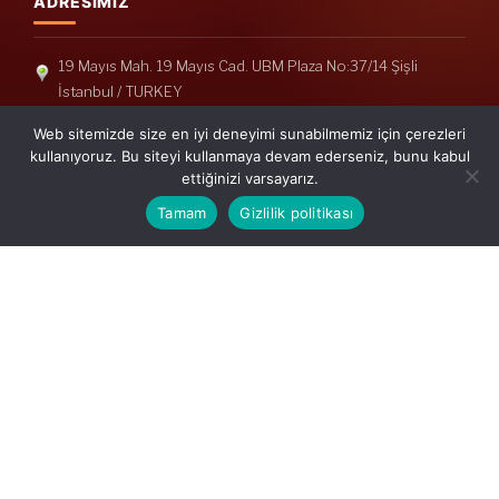
ADRESIMIZ
19 Mayıs Mah. 19 Mayıs Cad. UBM Plaza No:37/14 Şişli
İstanbul / TURKEY
Telefon: +90(212) 240 33 39
Web sitemizde size en iyi deneyimi sunabilmemiz için çerezleri
Telefon: +90(212) 248 19 36
kullanıyoruz. Bu siteyi kullanmaya devam ederseniz, bunu kabul
ettiğinizi varsayarız.
info@erisymm.com
Tamam
Gizlilik politikası
PRATIK MENÜ
Ana Sayfa
Hakkımızda
Hizmetlerimiz
Güncel Mevzuat
İletişim