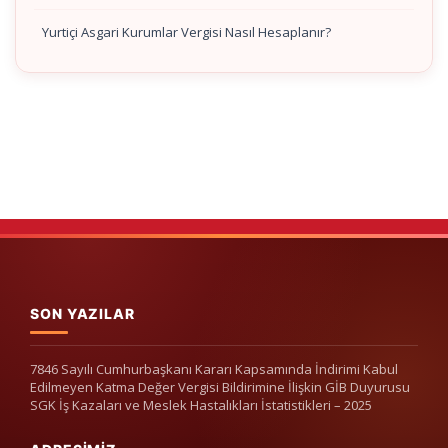
Yurtiçi Asgari Kurumlar Vergisi Nasıl Hesaplanır?
SON YAZILAR
7846 Sayılı Cumhurbaşkanı Kararı Kapsamında İndirimi Kabul
Edilmeyen Katma Değer Vergisi Bildirimine İlişkin GİB Duyurusu
SGK İş Kazaları ve Meslek Hastalıkları İstatistikleri – 2025