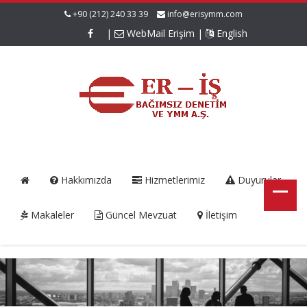
+90 (212) 240 33 39
info@erisymm.com
|
WebMail Erişim
|
English
Hakkımızda
Hizmetlerimiz
Duyurular
Makaleler
Güncel Mevzuat
İletişim