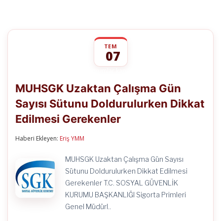
TEM
07
MUHSGK
yorumlar kapalı
Uzaktan
MUHSGK Uzaktan Çalışma Gün
Çalışma
Gün
Sayısı Sütunu Doldurulurken Dikkat
Sayısı
Sütunu
Edilmesi Gerekenler
Doldurulurken
Dikkat
Edilmesi
Haberi Ekleyen:
Eriş YMM
Gerekenler
için
MUHSGK Uzaktan Çalışma Gün Sayısı
Sütunu Doldurulurken Dikkat Edilmesi
Gerekenler T.C. SOSYAL GÜVENLİK
KURUMU BAŞKANLIĞI Sigorta Primleri
Genel Müdürl..