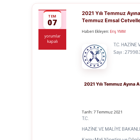
2021 Yılı Temmuz Ayına 
TEM
07
Temmuz Emsal Cetvell
Haberi Ekleyen:
Eriş YMM
2021
yorumlar
Yılı
kapalı
T.C. HAZİNE
Temmuz
Ayına
Sayı : 27998
Ait
Yurtdışı
Emsal
Katsayılarına
İlişkin
Genelge
2021 Yılı Temmuz Ayına Ai
ve
2021
Temmuz
Emsal
Cetveller
Tarih: 7 Temmuz 2021
için
T.C.
HAZİNE VE MALİYE BAKANLI
Kamu Mali Yönetim ve Dönü