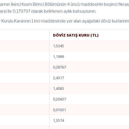
arının İkinci Kısım Birinci Bölümünün 4 üncü maddesinin beşinci fıkras
si ile 0,179797 olarak belirlenen aylık katsayısının,
 Kurulu Kararının 1 inci maddesinde yer alan aşağıdaki döviz kurlarının
DÖVİZ SATIŞ KURU (TL)
1,5345
1,1989
0,28767
2,4317
1,4083
0,20437
0,01631
1,3574