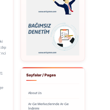
ki
dışı
 nci
21
Sayfalar / Pages
rge
About Us
Ar-Ge Merkezlerinde Ar-Ge
İndirimi