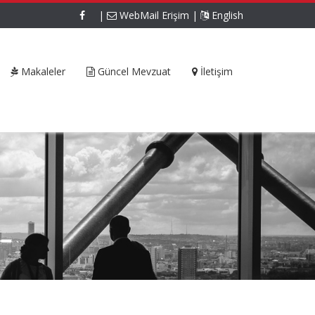
|
WebMail Erişim
|
English
Makaleler
Güncel Mevzuat
İletişim