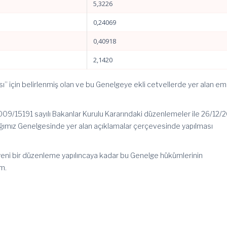
5,3226
0,24069
0,40918
2,1420
” için belirlenmiş olan ve bu Genelgeye ekli cetvellerde yer alan em
09/15191 sayılı Bakanlar Kurulu Kararındaki düzenlemeler ile 26/12/
nlığımız Genelgesinde yer alan açıklamalar çerçevesinde yapılması
a yeni bir düzenleme yapılıncaya kadar bu Genelge hükümlerinin
m.