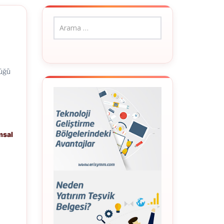
üğü
msal