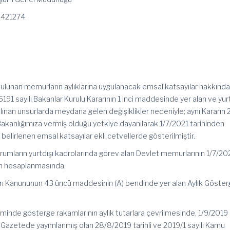
-421274
bulunan memurların aylıklarına uygulanacak emsal katsayılar hakkında
91 sayılı Bakanlar Kurulu Kararının 1 inci maddesinde yer alan ve yurt
lınan unsurlarda meydana gelen değişiklikler nedeniyle; aynı Kararın 2
 Bakanlığımıza vermiş olduğu yetkiye dayanılarak 1/7/2021 tarihinden
belirlenen emsal katsayılar ekli cetvellerde gösterilmiştir.
kurumların yurtdışı kadrolarında görev alan Devlet memurlarının 1/7/20
ının hesaplanmasında;
arı Kanununun 43 üncü maddesinin (A) bendinde yer alan Aylık Göste
minde gösterge rakamlarının aylık tutarlara çevrilmesinde, 1/9/2019
i Gazetede yayımlanmış olan 28/8/2019 tarihli ve 2019/1 sayılı Kamu