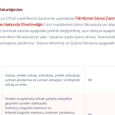
Bakanlığından:
i ve 27010 sayılı Resmî Gazete’de yayımlanan
Fiili Hizmet Süresi Zam
arı Hakkında Yönetmeliğin
5 inci maddesinin birinci fıkrasında yer ala
18) numaralı satırları aşağıdaki şekilde değiştirilmiş, aynı tabloya aşağıd
enin ikinci fıkrasında yer alan “yasama organı üyesi olması” ibaresin
rbaşkanı yardımcısı” ibaresi eklenmiş ve üçüncü fıkrasına aşağıdaki
Subay, yedek subay, astsubay, yedek astsubay,
uzman jandarma ve uzman erbaşlar, sözleşmeli
90
erbaş ve erler.
Asaleti onaylanmış olmak şartıyla adaylıkta
geçirilen süreler dahil polis
memuru, başpolis memuru ve
kıdemli başpolis memuru, komiser yardımcısı,
90