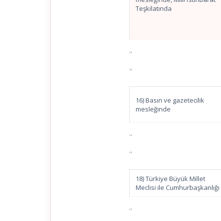
Teşkilatında
”
“
16) Basın ve gazetecilik
mesleğinde
”
“
18) Türkiye Büyük Millet
Meclisi ile Cumhurbaşkanlığı
”