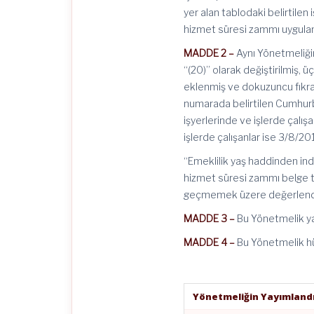
yer alan tablodaki belirtilen
hizmet süresi zammı uygulama
MADDE 2 –
Aynı Yönetmeliğin
“(20)” olarak değiştirilmiş,
eklenmiş ve dokuzuncu fıkra
numarada belirtilen Cumhurba
işyerlerinde ve işlerde çalış
işlerde çalışanlar ise 3/8/20
“Emeklilik yaş haddinden ind
hizmet süresi zammı belge tür
geçmemek üzere değerlendiri
MADDE 3 –
Bu Yönetmelik yay
MADDE 4 –
Bu Yönetmelik hü
Yönetmeliğin Yayımlandı