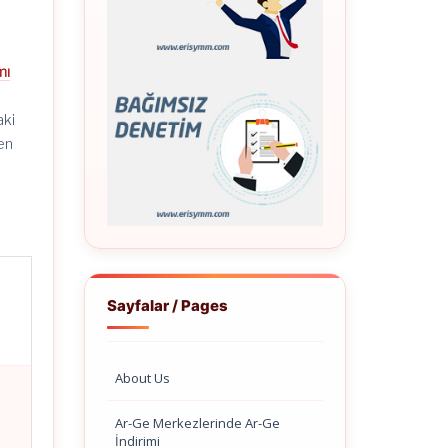
mı
n
aki
den
Sayfalar / Pages
About Us
Ar-Ge Merkezlerinde Ar-Ge
İndirimi