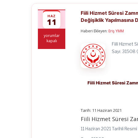
Fiili Hizmet Süresi Zam
HAZ
11
Değişiklik Yapılmasına 
Haberi Ekleyen:
Eriş YMM
Fiili
yorumlar
Hizmet
kapalı
Fiili Hizmet 
Süresi
Zammı
Sayı: 31508 
Uygulamasının
Usul
ve
Esasları
Hakkında
Yönetmelikte
Fiili Hizmet Süresi Zam
Değişiklik
Yapılmasına
Dair
Yönetmelik
için
Tarih: 11 Haziran 2021
Fiili Hizmet Süresi Z
11 Haziran 2021 Tarihli Resm