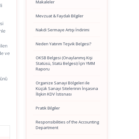
Makaleler
li
Mevzuat & Faydalı Bilgiler
si
Nakdi Sermaye Artışı İndirimi
mle
Neden Yatırım Teşvik Belgesi?
ilen
nde ve
OKSB Belgesi (Onaylanmış Kişi
Statüsü, Statü Belgesi) İçin YMM
Raporu
günü
Organize Sanayi Bölgeleri ile
Küçük Sanayi Sitelerinin İnşasına
İlişkin KDV İstisnası
Pratik Bilgiler
Responsibilities of the Accounting
Department