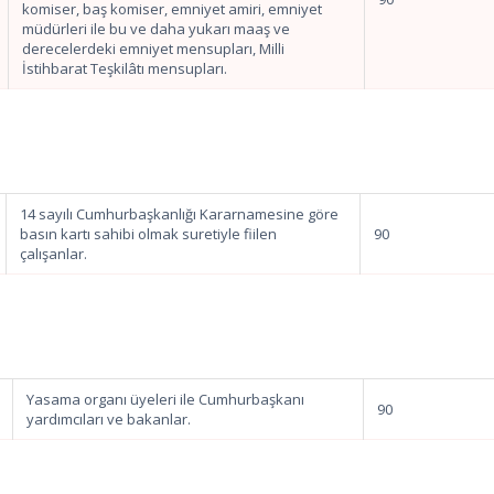
komiser, baş komiser, emniyet amiri, emniyet
müdürleri ile bu ve daha yukarı maaş ve
derecelerdeki emniyet mensupları, Milli
İstihbarat Teşkilâtı mensupları.
14 sayılı Cumhurbaşkanlığı Kararnamesine göre
basın kartı sahibi olmak suretiyle fiilen
90
çalışanlar.
Yasama organı üyeleri ile Cumhurbaşkanı
90
yardımcıları ve bakanlar.