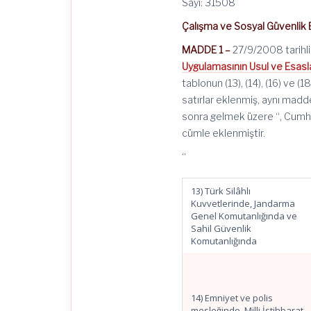
Sayı: 31508
Çalışma ve Sosyal Güvenlik 
MADDE 1 –
27/9/2008 tarihl
Uygulamasının Usul ve Esasl
tablonun (13), (14), (16) ve (
satırlar eklenmiş, aynı madd
sonra gelmek üzere “, Cumhu
cümle eklenmiştir.
“
13) Türk Silâhlı
Kuvvetlerinde, Jandarma
Genel Komutanlığında ve
Sahil Güvenlik
Komutanlığında
14) Emniyet ve polis
mesleğinde, Milli İstihbarat