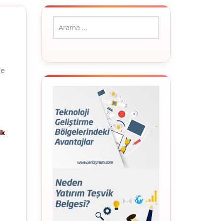
te
ik