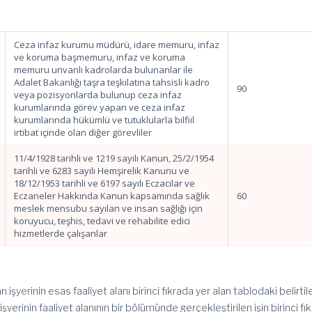
Ceza infaz kurumu müdürü, idare memuru, infaz
ve koruma başmemuru, infaz ve koruma
memuru unvanlı kadrolarda bulunanlar ile
Adalet Bakanlığı taşra teşkilatına tahsisli kadro
90
veya pozisyonlarda bulunup ceza infaz
kurumlarında görev yapan ve ceza infaz
kurumlarında hükümlü ve tutuklularla bilfiil
irtibat içinde olan diğer görevliler
11/4/1928 tarihli ve 1219 sayılı Kanun, 25/2/1954
tarihli ve 6283 sayılı Hemşirelik Kanunu ve
18/12/1953 tarihli ve 6197 sayılı Eczacılar ve
Eczaneler Hakkında Kanun kapsamında sağlık
60
meslek mensubu sayılan ve insan sağlığı için
koruyucu, teşhis, tedavi ve rehabilite edici
hizmetlerde çalışanlar
ları işyerinin esas faaliyet alanı birinci fıkrada yer alan tablodaki belirtil
yerinin faaliyet alanının bir bölümünde gerçekleştirilen işin birinci fı