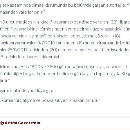
 işler kapsamında olması durumunda bu bölümde çalışan sigortalılar fii
sından yararlandırılır.”
 9 uncu maddesinin ikinci fıkrasının (a) bendinde yer alan “(18)” ibare
 üçüncü fıkrasına birinci cümlesinden sonra gelmek üzere aşağıdaki cü
sında yer alan “ayından” ibaresinden sonra gelmek üzere “, (18)
şkanı yardımcıları 9/7/2018 tarihinden, (19) numaralı sırasında belirt
anlar 25/8/2017 tarihinden, (20) numaralı sırasında belirtilen işyerleri
18 tarihinden” ibaresi eklenmiştir.
irilmesine esas 1800 ve 3600 gün hesabında, aynı ay içerisinde fiili
ü ile diğer belge türlerinden bildirilen gün sayıları toplamı ayda 30 
lir.”
ımı tarihinde yürürlüğe girer.
kümlerini Çalışma ve Sosyal Güvenlik Bakanı yürütür.
ğı Resmî Gazete’nin