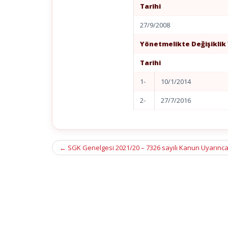
Tarihi
27/9/2008
Yönetmelikte Değişiklik
Tarihi
1-
10/1/2014
2-
27/7/2016
Post
←
SGK Genelgesi 2021/20 – 7326 sayılı Kanun Uyarınca
navigation