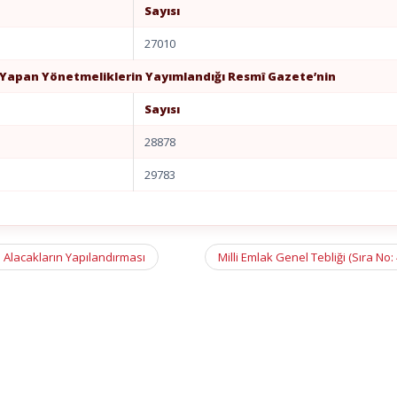
Sayısı
27010
 Yapan Yönetmeliklerin Yayımlandığı Resmî Gazete’nin
Sayısı
28878
29783
 Alacakların Yapılandırması
Milli Emlak Genel Tebliği (Sıra No: