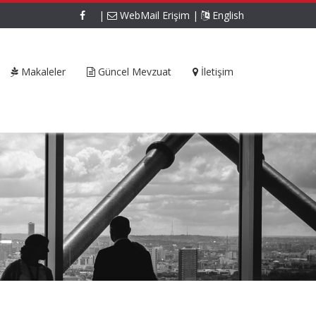
|
WebMail Erişim
|
English
Makaleler
Güncel Mevzuat
İletişim