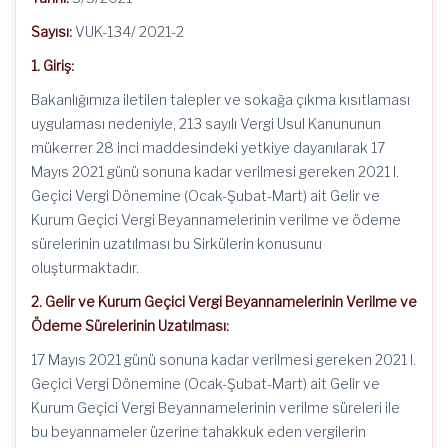
Sayısı:
VUK-134/ 2021-2
1. Giriş:
Bakanlığımıza iletilen talepler ve sokağa çıkma kısıtlaması
uygulaması nedeniyle, 213 sayılı Vergi Usul Kanununun
mükerrer 28 inci maddesindeki yetkiye dayanılarak 17
Mayıs 2021 günü sonuna kadar verilmesi gereken 2021 I.
Geçici Vergi Dönemine (Ocak-Şubat-Mart) ait Gelir ve
Kurum Geçici Vergi Beyannamelerinin verilme ve ödeme
sürelerinin uzatılması bu Sirkülerin konusunu
oluşturmaktadır.
2. Gelir ve Kurum Geçici Vergi Beyannamelerinin Verilme ve
Ödeme Sürelerinin Uzatılması:
17 Mayıs 2021 günü sonuna kadar verilmesi gereken 2021 I.
Geçici Vergi Dönemine (Ocak-Şubat-Mart) ait Gelir ve
Kurum Geçici Vergi Beyannamelerinin verilme süreleri ile
bu beyannameler üzerine tahakkuk eden vergilerin