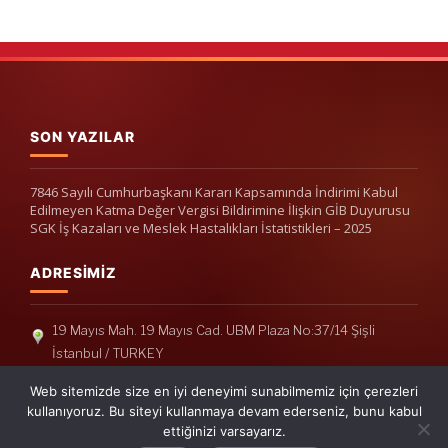
SON YAZILAR
7846 Sayılı Cumhurbaşkanı Kararı Kapsamında İndirimi Kabul
Edilmeyen Katma Değer Vergisi Bildirimine İlişkin GİB Duyurusu
SGK İş Kazaları ve Meslek Hastalıkları İstatistikleri – 2025
ADRESIMIZ
19 Mayıs Mah. 19 Mayıs Cad. UBM Plaza No:37/14 Şişli
İstanbul / TURKEY
Telefon: +90(212) 240 33 39
Web sitemizde size en iyi deneyimi sunabilmemiz için çerezleri
Telefon: +90(212) 248 19 36
kullanıyoruz. Bu siteyi kullanmaya devam ederseniz, bunu kabul
ettiğinizi varsayarız.
info@erisymm.com