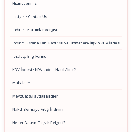
Hizmetlerimiz
İletişim / Contact Us
İndirimli Kurumlar Vergisi
İndirimli Orana Tabi Bazı Mal ve Hizmetlere İlişkin KDV İadesi
İthalatçı Bilgi Formu
KDV İadesi / KDV İadesi Nasıl Alınır?
Makaleler
Mevzuat & Faydalı Bilgiler
Nakdi Sermaye Artışı İndirimi
Neden Yatırım Teşvik Belgesi?