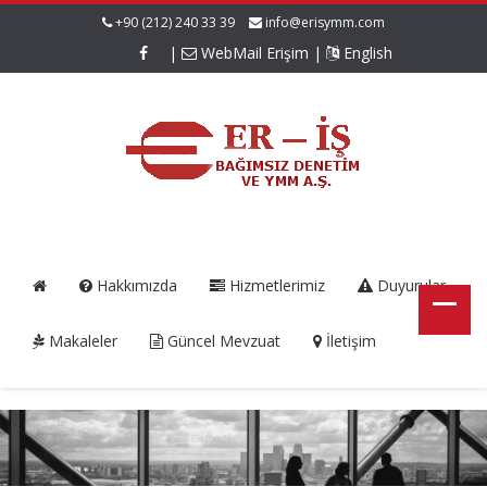
+90 (212) 240 33 39
info@erisymm.com
|
WebMail Erişim
|
English
Hakkımızda
Hizmetlerimiz
Duyurular
Makaleler
Güncel Mevzuat
İletişim