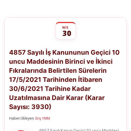
NIS
30
4857
yorumlar kapalı
Sayılı
4857 Sayılı İş Kanununun Geçici 10
İş
Kanununun
uncu Maddesinin Birinci ve İkinci
Geçici
10
Fıkralarında Belirtilen Sürelerin
uncu
Maddesinin
17/5/2021 Tarihinden İtibaren
Birinci
ve
30/6/2021 Tarihine Kadar
İkinci
Uzatılmasına Dair Karar (Karar
Fıkralarında
Belirtilen
Sayısı: 3930)
Sürelerin
17/5/2021
Tarihinden
Haberi Ekleyen:
Eriş YMM
İtibaren
30/6/2021
4857 Sayılı Kanun Geçici 10 uncu Maddesi