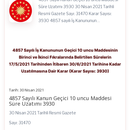
Tarihine
Kadar
Süre Uzatımı 3930 30 Nisan 2021 Tarihli
Uzatılmasına
Resmi Gazete Sayı: 31470 Karar Sayısı:
Dair
Karar
3930 4857 sayılı İş Kanununun…
(Karar
Sayısı:
3930)
için
4857 Sayılı İş Kanununun Geçici 10 uncu Maddesinin
Birinci ve İkinci Fıkralarında Belirtilen Sürelerin
17/5/2021 Tarihinden İtibaren 30/6/2021 Tarihine Kadar
Uzatılmasına Dair Karar (Karar Sayısı: 3930)
Tarih: 30 Nisan 2021
4857 Sayılı Kanun Geçici 10 uncu Maddesi
Süre Uzatımı 3930
30 Nisan 2021 Tarihli Resmi Gazete
Sayı: 31470