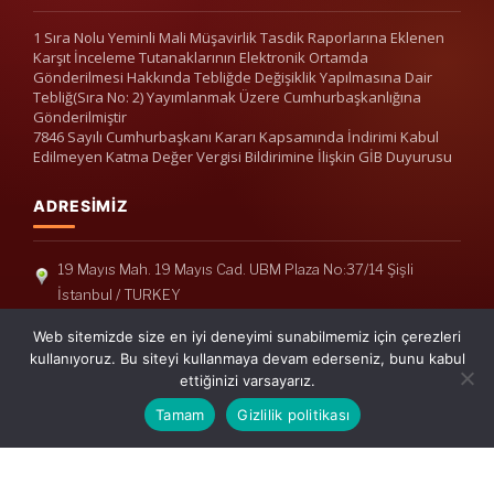
1 Sıra Nolu Yeminli Mali Müşavirlik Tasdik Raporlarına Eklenen
Karşıt İnceleme Tutanaklarının Elektronik Ortamda
Gönderilmesi Hakkında Tebliğde Değişiklik Yapılmasına Dair
Tebliğ(Sıra No: 2) Yayımlanmak Üzere Cumhurbaşkanlığına
Gönderilmiştir
7846 Sayılı Cumhurbaşkanı Kararı Kapsamında İndirimi Kabul
Edilmeyen Katma Değer Vergisi Bildirimine İlişkin GİB Duyurusu
ADRESIMIZ
19 Mayıs Mah. 19 Mayıs Cad. UBM Plaza No:37/14 Şişli
İstanbul / TURKEY
Telefon: +90(212) 240 33 39
Web sitemizde size en iyi deneyimi sunabilmemiz için çerezleri
Telefon: +90(212) 248 19 36
kullanıyoruz. Bu siteyi kullanmaya devam ederseniz, bunu kabul
ettiğinizi varsayarız.
info@erisymm.com
Tamam
Gizlilik politikası
PRATIK MENÜ