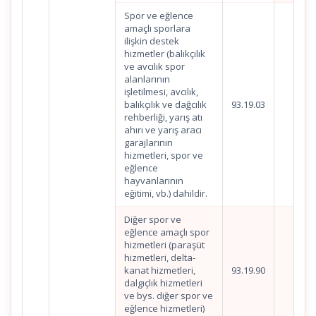
Spor ve eğlence
amaçlı sporlara
ilişkin destek
hizmetler (balıkçılık
ve avcılık spor
alanlarının
işletilmesi, avcılık,
balıkçılık ve dağcılık
93.19.03
rehberliği, yarış atı
ahırı ve yarış aracı
garajlarının
hizmetleri, spor ve
eğlence
hayvanlarının
eğitimi, vb.) dahildir.
Diğer spor ve
eğlence amaçlı spor
hizmetleri (paraşüt
hizmetleri, delta-
kanat hizmetleri,
93.19.90
dalgıçlık hizmetleri
ve bys. diğer spor ve
eğlence hizmetleri)