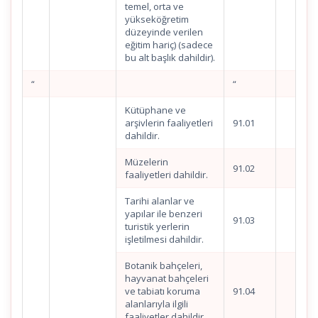
temel, orta ve
yükseköğretim
düzeyinde verilen
eğitim hariç) (sadece
bu alt başlık dahildir).
“
“
Kütüphane ve
arşivlerin faaliyetleri
91.01
dahildir.
Müzelerin
91.02
faaliyetleri dahildir.
Tarihi alanlar ve
yapılar ile benzeri
91.03
turistik yerlerin
işletilmesi dahildir.
Botanik bahçeleri,
hayvanat bahçeleri
ve tabiatı koruma
91.04
alanlarıyla ilgili
faaliyetler dahildir.