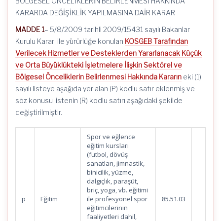
BÖLGESEL ÖNCELİKLERİN BELİRLENMESİ HAKKINDA
KARARDA DEĞİŞİKLİK YAPILMASINA DAİR KARAR
MADDE 1
– 5/8/2009 tarihli 2009/15431 sayılı Bakanlar
Kurulu Kararı ile yürürlüğe konulan
KOSGEB Tarafından
Verilecek Hizmetler ve Desteklerden Yararlanacak Küçük
ve Orta Büyüklükteki İşletmelere İlişkin Sektörel ve
Bölgesel Önceliklerin Belirlenmesi Hakkında Kararın
eki (1)
sayılı listeye aşağıda yer alan (P) kodlu satır eklenmiş ve
söz konusu listenin (R) kodlu satırı aşağıdaki şekilde
değiştirilmiştir.
Spor ve eğlence
eğitim kursları
(futbol, dövüş
sanatları, jimnastik,
binicilik, yüzme,
dalgıçlık, paraşüt,
briç, yoga, vb. eğitimi
p
Eğitim
ile profesyonel spor
85.51.03
eğitimcilerinin
faaliyetleri dahil,