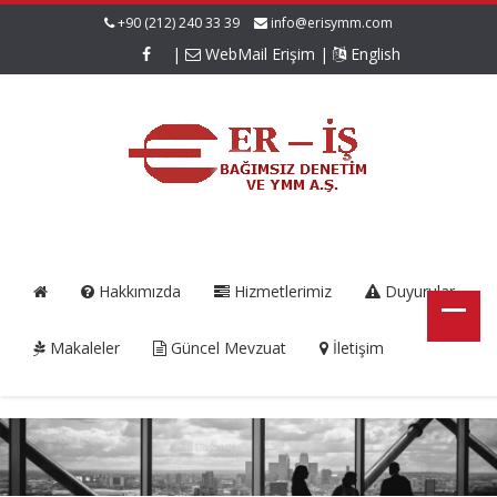
+90 (212) 240 33 39
info@erisymm.com
|
WebMail Erişim
|
English
Hakkımızda
Hizmetlerimiz
Duyurular
Makaleler
Güncel Mevzuat
İletişim