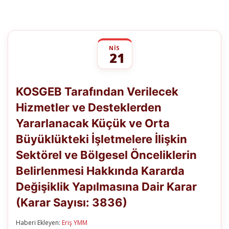
NIS
21
KOSGEB
yorumlar kapalı
Tarafından
KOSGEB Tarafından Verilecek
Verilecek
Hizmetler
Hizmetler ve Desteklerden
ve
Desteklerden
Yararlanacak Küçük ve Orta
Yararlanacak
Küçük
Büyüklükteki İşletmelere İlişkin
ve
Orta
Sektörel ve Bölgesel Önceliklerin
Büyüklükteki
Belirlenmesi Hakkında Kararda
İşletmelere
İlişkin
Değişiklik Yapılmasına Dair Karar
Sektörel
ve
(Karar Sayısı: 3836)
Bölgesel
Önceliklerin
Belirlenmesi
Haberi Ekleyen:
Eriş YMM