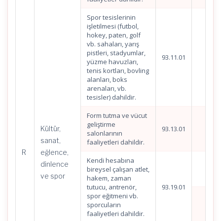
Spor tesislerinin
işletilmesi (futbol,
hokey, paten, golf
vb. sahaları, yarış
pistleri, stadyumlar,
93.11.01
yüzme havuzları,
tenis kortları, bovling
alanları, boks
arenaları, vb.
tesisler) dahildir.
Form tutma ve vücut
geliştirme
Kültür,
93.13.01
salonlarının
sanat,
faaliyetleri dahildir.
R
eğlence,
Kendi hesabına
dinlence
bireysel çalışan atlet,
ve spor
hakem, zaman
tutucu, antrenör,
93.19.01
spor eğitmeni vb.
sporcuların
faaliyetleri dahildir.