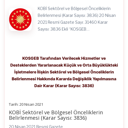
Hakkında
Kararda
KOBİ Sektörel ve Bölgesel Önceliklerin
Değişiklik
Yapılmasına
Belirlenmesi (Karar Sayısı: 3836) 20 Nisan
Dair
2021 Resmi Gazete Sayı: 31460 Karar
Karar
Sayısı: 3836 Ekli “KOSGEB…
(Karar
Sayısı:
3836)
için
KOSGEB Tarafından Verilecek Hizmetler ve
Desteklerden Yararlanacak Küçük ve Orta Büyüklükteki
İşletmelere İlişkin Sektörel ve Bölgesel Önceliklerin
Belirlenmesi Hakkında Kararda Değişiklik Yapılmasına
Dair Karar (Karar Sayısı: 3836)
Tarih: 20 Nisan 2021
KOBİ Sektörel ve Bölgesel Önceliklerin
Belirlenmesi (Karar Sayısı: 3836)
20 Nisan 2021 Resmi Gazete