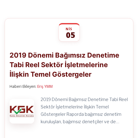
NIS
05
2019
yorumlar kapalı
Dönemi
2019 Dönemi Bağımsız Denetime
Bağımsız
Denetime
Tabi Reel Sektör İşletmelerine
Tabi
Reel
İlişkin Temel Göstergeler
Sektör
İşletmelerine
İlişkin
Haberi Ekleyen:
Eriş YMM
Temel
Göstergeler
2019 Dönemi Bağımsız Denetime Tabi Reel
için
Sektör İşletmelerine İlişkin Temel
Göstergeler Raporda bağımsız denetim
kuruluşları, bağımsız denetçiler ve de…