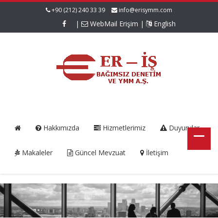
+90 (212) 240 33 39
info@erisymm.com
|
WebMail Erişim
|
English
Hakkımızda
Hizmetlerimiz
Duyurular
Makaleler
Güncel Mevzuat
İletişim