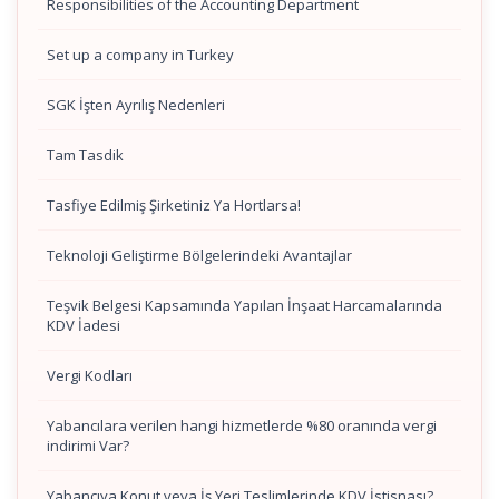
Responsibilities of the Accounting Department
Set up a company in Turkey
SGK İşten Ayrılış Nedenleri
Tam Tasdik
Tasfiye Edilmiş Şirketiniz Ya Hortlarsa!
Teknoloji Geliştirme Bölgelerindeki Avantajlar
Teşvik Belgesi Kapsamında Yapılan İnşaat Harcamalarında
KDV İadesi
Vergi Kodları
Yabancılara verilen hangi hizmetlerde %80 oranında vergi
indirimi Var?
Yabancıya Konut veya İş Yeri Teslimlerinde KDV İstisnası?