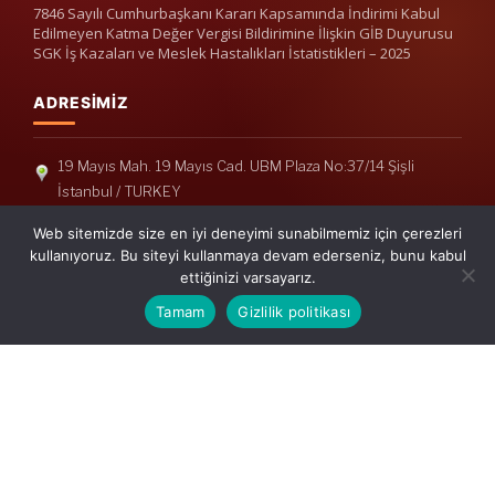
7846 Sayılı Cumhurbaşkanı Kararı Kapsamında İndirimi Kabul
Edilmeyen Katma Değer Vergisi Bildirimine İlişkin GİB Duyurusu
SGK İş Kazaları ve Meslek Hastalıkları İstatistikleri – 2025
ADRESIMIZ
19 Mayıs Mah. 19 Mayıs Cad. UBM Plaza No:37/14 Şişli
İstanbul / TURKEY
Telefon: +90(212) 240 33 39
Web sitemizde size en iyi deneyimi sunabilmemiz için çerezleri
Telefon: +90(212) 248 19 36
kullanıyoruz. Bu siteyi kullanmaya devam ederseniz, bunu kabul
ettiğinizi varsayarız.
info@erisymm.com
Tamam
Gizlilik politikası
PRATIK MENÜ
Ana Sayfa
Hakkımızda
Hizmetlerimiz
Güncel Mevzuat