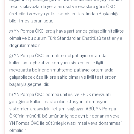
teknik kılavuzlarda yer alan usul ve esaslara göre ÖKC
üreticileri ve/veya yetkili servisleri tarafından Başkanlığa
bildirilmesi zorunludur.
g) YN Pompa ÖKC’lerdış hava şartlarında çalışabilir nitelikte
olmalı ve bu durum Türk Standardları Enstitüsü testleriyle
doğrulanmalıdır.
ğ) YN Pompa ÖKC’ler muhtemel patlayıcı ortamda
kullanılan teçhizat ve koruyucu sistemler ile ilgili
mevzuatta belirlenen muhtemel patlayıcı ortamlarda
çalışabilecek özelliklere sahip olmalı ve ilgili testlerden
başarıyla geçmelidir.
h) YN Pompa ÖKC, pompa ünitesi ve EPDK mevzuatı
gereğince kullanılmakta olan istasyon otomasyon
sistemleri arasındaki iletişimi sağlayan ABÜ, YN Pompa
ÖKC’nin mühürlü bölümünün içinde ayrı bir donanım veya
YN Pompa ÖKC ile bütünleşik (yazılımsal veya donanımsal)
olmalıdır.