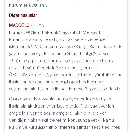
hükümleri uygulanır.
Diğer hususlar
MADDE 10 –
(1) YN
Pompa ÖKC’lerin Bakanlık/Başkanlık BİM’e kaydı,
kullanıcılara satışı ile satış sonrası servis ve benzeri
işlemler 25/12/2015 tarihli ve 29573 sayılı Resmî Gazete’de
yayımlanan Vergi Usul Kanunu Genel Tebliği (Sıra No:
465)’nde yapılan açıklamalar çerçevesinde elektronik
ortamda yürütülecektir. Söz konusu işlemlerin
ÖKC TSM’leri aracılığıyla elektronik ortamda yürütülmesine
ilişkin usul ve esasları ynokc.gib.gov.tr adresinde
yayımlanacak duyurular ile belirlemeye Başkanlık yetkilidir.
(2) Akaryakıt istasyonlarında gerçekleştirilen satışlara
ilişkin olarak düzenlenen belgelerde, fiilen yakıt verilen
araç bilgisi yerine başka araçlara ilişkin bilgilere yer
verildiğinin akaryakıt denetimi konusunda yetkili kamu
kurum ve kuruluşlarının birimleri tarafından tespit edilmesi