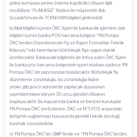
plaka numarası yerine ödeme kaydedici cihazın ilgili
modülüne “PLAKASIZ” ifadesi ile müşterinin Adı-
Soyadı/Unvanı ile TCKN/VKN bilgileri girilmelidir.
b) Mali bilgileri içeren ÖKC fişleri ile bankacılık işlemine dair
bilgileri içeren banka POS harcama belgesi “YN Pompa
ÖKC’lerden Düzenlenecek Fiş ve Rapor Formatları Teknik
Kılavuzu”nda tanımlanan bütünleşik fişe uygun olarak
üretilecektir. Bankacılık bilgilerini de ihtiva eden ÖKC fişleri
ile banka pos harcama belgesinin işyeri nüshası sadece YN
Pompa ÖKC’nin yazıcısından basılacaktır. Bütünleşik fiş
düzenleme zorunluluğu, bu zorunluluğa ilişkin
ynokc.gib.gov.tr adresinde yapılacak duyurunun
yayımlanmasını izleyen 30 uncu günden itibaren
başlayacaktır. Bu kapsamda banka ve benzeri kuruluşlar
YN Pompa ÖKC üreticilerine, ÖKC ve EFT-POS arasındaki
iletişimin sağlanması hususunda gerekli teknik desteği
sunmak zorundadırlar.
c) YN Pompa ÖKC’ler, GMP’lerde ve “YN Pompa ÖKC’lerden