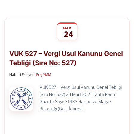
MAR
24
VUK
yorumlar kapalı
527
VUK 527 – Vergi Usul Kanunu Genel
–
Vergi
Tebliği (Sıra No: 527)
Usul
Kanunu
Genel
Haberi Ekleyen:
Eriş YMM
Tebliği
(Sıra
VUK 527 – Vergi Usul Kanunu Genel Tebliği
No:
527)
(Sıra No: 527) 24 Mart 2021 Tarihli Resmi
için
Gazete Sayı: 31433 Hazine ve Maliye
Bakanlığı (Gelir İdaresi…