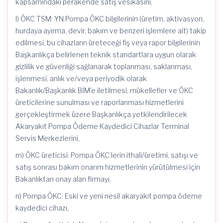
kapsamındaki perakende satış vesikasını,
l) ÖKC TSM: YN Pompa ÖKC bilgilerinin (üretim, aktivasyon,
hurdaya ayırma, devir, bakım ve benzeri işlemlere ait) takip
edilmesi, bu cihazların üreteceği fiş veya rapor bilgilerinin
Başkanlıkça belirlenen teknik standartlara uygun olarak
gizlilik ve güvenliği sağlanarak toplanması, saklanması,
işlenmesi, anlık ve/veya periyodik olarak
Bakanlık/Başkanlık BİM’e iletilmesi, mükellefler ve ÖKC
üreticilerine sunulması ve raporlanması hizmetlerini
gerçekleştirmek üzere Başkanlıkça yetkilendirilecek
Akaryakıt Pompa Ödeme Kaydedici Cihazlar Terminal
Servis Merkezlerini,
m) ÖKC üreticisi: Pompa ÖKC’lerin ithali/üretimi, satışı ve
satış sonrası bakım onarım hizmetlerinin yürütülmesi için
Bakanlıktan onay alan firmayı,
n) Pompa ÖKC: Eski ve yeni nesil akaryakıt pompa ödeme
kaydedici cihazı,