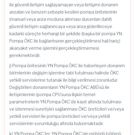
ile güvenli iletişim sağlayamayan veya iletişimi donanım
arızaları ve benzeri sebeple kesilen pompa ünitelerinin
(manuel veya arıza moduna alınması durumları dahil)
güvenli iletişim sağlanıncaya veya arıza giderilinceye
kadarki süreçte herhangi bir şekilde (başka bir pompa YN
Pompa ÖKC ile bağlantısının gerçekleştirilmesi hali hariç)
akaryakıt verme işlemini gerçekleştirmemesi
gerekmektedir.
j) Pompa ünitesinin YN Pompa ÖKC ile haberleşen donanım
birimlerinin değişim işlemine tabi tutulması halinde ÖKC
yetkili servislerine tutanak ile bilgi verilmesi zorunludur.
Değiştirilen donanımların YN Pompa ÖKC ABÜ’sü ile
iletişimlerinin (pompa CPU’suna ilişkin temel
parametrelerin YN Pompa ÖKC’de kayıt altında tutulması
ve izlenmesi suretiyle) sağlanması ÖKC üreticileri ve/veya
yetkili servisleri ile pompa üreticileri ve/veya yetkili
servislerinin sorumluluğu altında bulunmaktadır.
k) YN Pompa ÖKC’ler, YN Pompa ÖKC’nin mühürlü bölümü