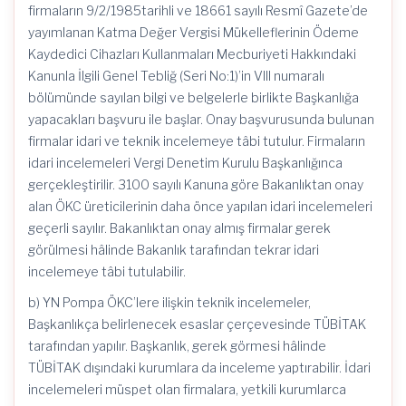
firmaların 9/2/1985tarihli ve 18661 sayılı Resmî Gazete’de
yayımlanan Katma Değer Vergisi Mükelleflerinin Ödeme
Kaydedici Cihazları Kullanmaları Mecburiyeti Hakkındaki
Kanunla İlgili Genel Tebliğ (Seri No:1)’in VIII numaralı
bölümünde sayılan bilgi ve belgelerle birlikte Başkanlığa
yapacakları başvuru ile başlar. Onay başvurusunda bulunan
firmalar idari ve teknik incelemeye tâbi tutulur. Firmaların
idari incelemeleri Vergi Denetim Kurulu Başkanlığınca
gerçekleştirilir. 3100 sayılı Kanuna göre Bakanlıktan onay
alan ÖKC üreticilerinin daha önce yapılan idari incelemeleri
geçerli sayılır. Bakanlıktan onay almış firmalar gerek
görülmesi hâlinde Bakanlık tarafından tekrar idari
incelemeye tâbi tutulabilir.
b) YN Pompa ÖKC’lere ilişkin teknik incelemeler,
Başkanlıkça belirlenecek esaslar çerçevesinde TÜBİTAK
tarafından yapılır. Başkanlık, gerek görmesi hâlinde
TÜBİTAK dışındaki kurumlara da inceleme yaptırabilir. İdari
incelemeleri müspet olan firmalara, yetkili kurumlarca