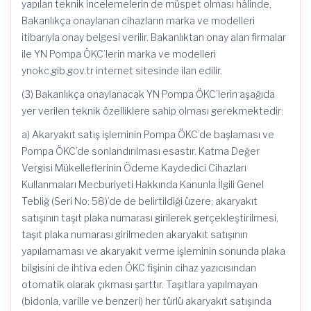
yapılan teknik incelemelerin de müspet olması hâlinde,
Bakanlıkça onaylanan cihazların marka ve modelleri
itibarıyla onay belgesi verilir. Bakanlıktan onay alan firmalar
ile YN Pompa ÖKC’lerin marka ve modelleri
ynokc.gib.gov.tr internet sitesinde ilan edilir.
(3) Bakanlıkça onaylanacak YN Pompa ÖKC’lerin aşağıda
yer verilen teknik özelliklere sahip olması gerekmektedir:
a) Akaryakıt satış işleminin Pompa ÖKC’de başlaması ve
Pompa ÖKC’de sonlandırılması esastır. Katma Değer
Vergisi Mükelleflerinin Ödeme Kaydedici Cihazları
Kullanmaları Mecburiyeti Hakkında Kanunla İlgili Genel
Tebliğ (Seri No: 58)’de de belirtildiği üzere; akaryakıt
satışının taşıt plaka numarası girilerek gerçekleştirilmesi,
taşıt plaka numarası girilmeden akaryakıt satışının
yapılamaması ve akaryakıt verme işleminin sonunda plaka
bilgisini de ihtiva eden ÖKC fişinin cihaz yazıcısından
otomatik olarak çıkması şarttır. Taşıtlara yapılmayan
(bidonla, varille ve benzeri) her türlü akaryakıt satışında