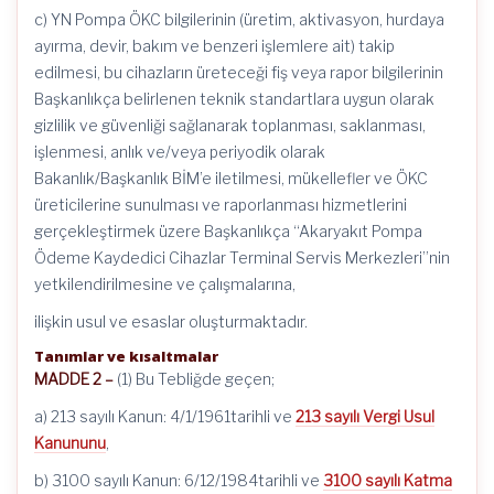
c) YN Pompa ÖKC bilgilerinin (üretim, aktivasyon, hurdaya
ayırma, devir, bakım ve benzeri işlemlere ait) takip
edilmesi, bu cihazların üreteceği fiş veya rapor bilgilerinin
Başkanlıkça belirlenen teknik standartlara uygun olarak
gizlilik ve güvenliği sağlanarak toplanması, saklanması,
işlenmesi, anlık ve/veya periyodik olarak
Bakanlık/Başkanlık BİM’e iletilmesi, mükellefler ve ÖKC
üreticilerine sunulması ve raporlanması hizmetlerini
gerçekleştirmek üzere Başkanlıkça “Akaryakıt Pompa
Ödeme Kaydedici Cihazlar Terminal Servis Merkezleri”nin
yetkilendirilmesine ve çalışmalarına,
ilişkin usul ve esaslar oluşturmaktadır.
Tanımlar ve kısaltmalar
MADDE 2 –
(1) Bu Tebliğde geçen;
a) 213 sayılı Kanun: 4/1/1961tarihli ve
213 sayılı Vergi Usul
Kanununu
,
b) 3100 sayılı Kanun: 6/12/1984tarihli ve
3100 sayılı Katma