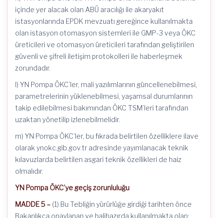
içinde yer alacak olan ABÜ aracılığı ile akaryakıt
istasyonlarında EPDK mevzuatı gereğince kullanılmakta
olan istasyon otomasyon sistemleri ile GMP-3 veya ÖKC
üreticileri ve otomasyon üreticileri tarafından geliştirilen
güvenli ve şifreli iletişim protokolleri ile haberleşmek
zorundadır.
l) YN Pompa ÖKC’ler, mali yazılımlarının güncellenebilmesi,
parametrelerinin yüklenebilmesi, yaşamsal durumlarının
takip edilebilmesi bakımından ÖKC TSM’leri tarafından
uzaktan yönetilip izlenebilmelidir.
m) YN Pompa ÖKC’ler, bu fıkrada belirtilen özelliklere ilave
olarak ynokc.gib.gov.tr adresinde yayımlanacak teknik
kılavuzlarda belirtilen asgari teknik özellikleri de haiz
olmalıdır.
YN Pompa ÖKC’ye geçiş zorunluluğu
MADDE 5 –
(1) Bu Tebliğin yürürlüğe girdiği tarihten önce
Bakanlıkça onaylanan ve halihazırda kullanılmakta olan;