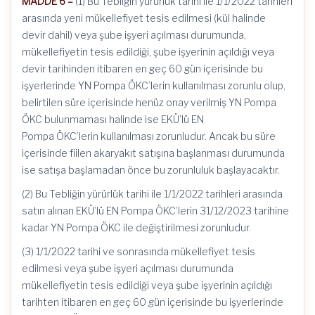
MADDE 6 –
(1) Bu Tebliğin yürürlük tarihi ile 1/1/2022 tarihleri
arasında yeni mükellefiyet tesis edilmesi (kül halinde
devir dahil) veya şube işyeri açılması durumunda,
mükellefiyetin tesis edildiği, şube işyerinin açıldığı veya
devir tarihinden itibaren en geç 60 gün içerisinde bu
işyerlerinde YN Pompa ÖKC’lerin kullanılması zorunlu olup,
belirtilen süre içerisinde henüz onay verilmiş YN Pompa
ÖKC bulunmaması halinde ise EKÜ’lü EN
Pompa ÖKC’lerin kullanılması zorunludur. Ancak bu süre
içerisinde fiilen akaryakıt satışına başlanması durumunda
ise satışa başlamadan önce bu zorunluluk başlayacaktır.
(2) Bu Tebliğin yürürlük tarihi ile 1/1/2022 tarihleri arasında
satın alınan EKÜ’lü EN Pompa ÖKC’lerin 31/12/2023 tarihine
kadar YN Pompa ÖKC ile değiştirilmesi zorunludur.
(3) 1/1/2022 tarihi ve sonrasında mükellefiyet tesis
edilmesi veya şube işyeri açılması durumunda
mükellefiyetin tesis edildiği veya şube işyerinin açıldığı
tarihten itibaren en geç 60 gün içerisinde bu işyerlerinde