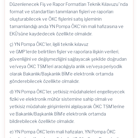
Düzenlenecek Fiş ve Rapor Formatları Teknik Kılavuzu”nda
format ve standartları tanımlanan fişleri ve raporları
oluşturabilecek ve ÖKC fişlerini satış işleminin
tamamlandığı anda YN Pompa ÖKC’nin mali hafızasına ve
EKÜ’süne kaydedecek özellikte olmalıdır.
ç) YN Pompa ÖKC’ler, ilgili teknik kılavuz
ve GMP’lerde belirtilen fişler ve raporlara ilişkin verileri,
güvenliğini ve değişmezliğini sağlayacak şekilde doğrudan
ve/veya ÖKC TSM’leri aracılığıyla anlık ve/veya periyodik
olarak Bakanlık/Başkanlık BİM’e elektronik ortamda
gönderebilecek özellikte olmalıdır.
d) YN Pompa ÖKC’ler, yetkisiz müdahaleleri engelleyecek
fiziki ve elektronik mühür sistemine sahip olmalı ve
yetkisiz müdahale girişimlerini algılayarak ÖKC TSM’lerine
ve Bakanlık/Başkanlık BİM’e elektronik ortamda
bildirebilecek özellikte olmalıdır.
e) YN Pompa ÖKC’lerin mali hafızaları, YN Pompa ÖKC