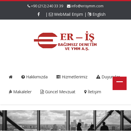
+90 (212) 240 33 39
info@erisymm.com
|
WebMail Erişim
|
English
Hakkımızda
Hizmetlerimiz
Duyurular
Makaleler
Güncel Mevzuat
İletişim