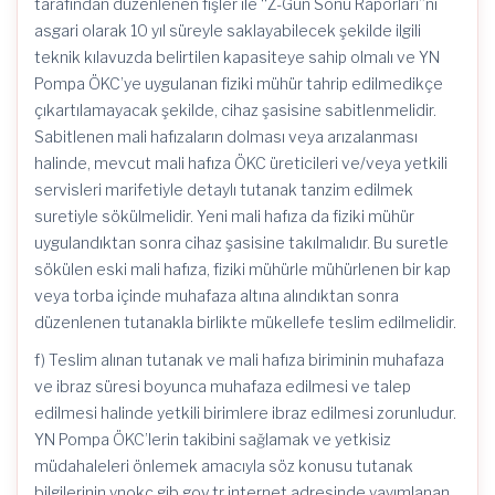
tarafından düzenlenen fişler ile “Z-Gün Sonu Raporları”nı
asgari olarak 10 yıl süreyle saklayabilecek şekilde ilgili
teknik kılavuzda belirtilen kapasiteye sahip olmalı ve YN
Pompa ÖKC’ye uygulanan fiziki mühür tahrip edilmedikçe
çıkartılamayacak şekilde, cihaz şasisine sabitlenmelidir.
Sabitlenen mali hafızaların dolması veya arızalanması
halinde, mevcut mali hafıza ÖKC üreticileri ve/veya yetkili
servisleri marifetiyle detaylı tutanak tanzim edilmek
suretiyle sökülmelidir. Yeni mali hafıza da fiziki mühür
uygulandıktan sonra cihaz şasisine takılmalıdır. Bu suretle
sökülen eski mali hafıza, fiziki mühürle mühürlenen bir kap
veya torba içinde muhafaza altına alındıktan sonra
düzenlenen tutanakla birlikte mükellefe teslim edilmelidir.
f) Teslim alınan tutanak ve mali hafıza biriminin muhafaza
ve ibraz süresi boyunca muhafaza edilmesi ve talep
edilmesi halinde yetkili birimlere ibraz edilmesi zorunludur.
YN Pompa ÖKC’lerin takibini sağlamak ve yetkisiz
müdahaleleri önlemek amacıyla söz konusu tutanak
bilgilerinin ynokc.gib.gov.tr internet adresinde yayımlanan