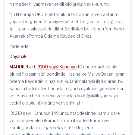
hizmetlerini yapmaya yetkili kıldığı kişi veya kurumu,
t) YN Pompa ÖKC: Elektronik ortamda anlık veri aktarımı
yapabilen, güvenlik seviyesi yükseltilmiş ve bu Tebliğle ve
ilgili teknik kılavuzlarla diğer özellikleri belirlenen Yeni Nesil
Akaryakıt Pompa Ödeme Kaydedici Cihazı,
ifade eder.
Dayanak
MADDE 3 –
(1)
3100 sayılı Kanunun
10 uncu maddesinin
birinci fıkrasının (a) bendinde, Hazine ve Maliye Bakanlığının,
ödeme kaydedici cihazların kullanılmalarıyla ilgili olarak, bu
Kanunla belli edilen hususlar dışında uyulması gereken usul
ve esasları belirlemeye ve bunlarda değişiklik yapmaya
yetkili olduğu hükmüne yer verilmiştir.
(2) 213 sayılı Kanunun 149 uncu maddesinde, kamu idare
ve müesseseleri (kamu hizmeti ifa eden kurum ve
kuruluşlar dahil) ile gerçek ve tüzel kişilerin
vergilendirmeye ilişkin olaylarla ilgili olarak Hazine ve Maliye