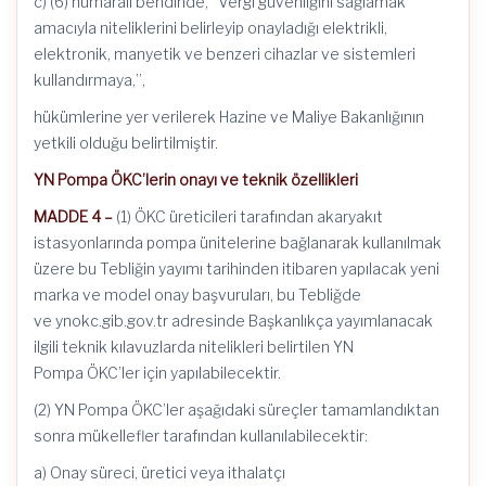
c) (6) numaralı bendinde, “Vergi güvenliğini sağlamak
amacıyla niteliklerini belirleyip onayladığı elektrikli,
elektronik, manyetik ve benzeri cihazlar ve sistemleri
kullandırmaya,”,
hükümlerine yer verilerek Hazine ve Maliye Bakanlığının
yetkili olduğu belirtilmiştir.
YN Pompa ÖKC’lerin onayı ve teknik özellikleri
MADDE 4 –
(1) ÖKC üreticileri tarafından akaryakıt
istasyonlarında pompa ünitelerine bağlanarak kullanılmak
üzere bu Tebliğin yayımı tarihinden itibaren yapılacak yeni
marka ve model onay başvuruları, bu Tebliğde
ve ynokc.gib.gov.tr adresinde Başkanlıkça yayımlanacak
ilgili teknik kılavuzlarda nitelikleri belirtilen YN
Pompa ÖKC’ler için yapılabilecektir.
(2) YN Pompa ÖKC’ler aşağıdaki süreçler tamamlandıktan
sonra mükellefler tarafından kullanılabilecektir:
a) Onay süreci, üretici veya ithalatçı