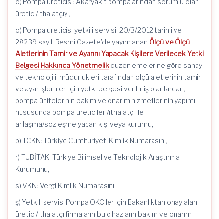
o) Pompa üreticisi: Akaryakıt pompalarından sorumlu olan
üretici/ithalatçıyı,
ö) Pompa üreticisi yetkili servisi: 20/3/2012 tarihli ve
28239 sayılı Resmî Gazete’de yayımlanan
Ölçü ve Ölçü
Aletlerinin Tamir ve Ayarını Yapacak Kişilere Verilecek Yetki
Belgesi Hakkında Yönetmelik
düzenlemelerine göre sanayi
ve teknoloji il müdürlükleri tarafından ölçü aletlerinin tamir
ve ayar işlemleri için yetki belgesi verilmiş olanlardan,
pompa ünitelerinin bakım ve onarım hizmetlerinin yapımı
hususunda pompa üreticileri/ithalatçı ile
anlaşma/sözleşme yapan kişi veya kurumu,
p) TCKN: Türkiye Cumhuriyeti Kimlik Numarasını,
r) TÜBİTAK: Türkiye Bilimsel ve Teknolojik Araştırma
Kurumunu,
s) VKN: Vergi Kimlik Numarasını,
ş) Yetkili servis: Pompa ÖKC’ler için Bakanlıktan onay alan
üretici/ithalatçı firmaların bu cihazların bakım ve onarım