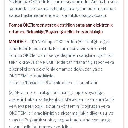
YN Pompa ÖKC’lerin kullanılması zorunludur. Ancak bu süre
içerisinde fiilen akaryakıt satışına başlanması durumunda
satışa başlamadan önce bu zorunluluk başlayacaktır.
Pompa ÖKC’lerden gerçekleştirilen satışların elektronik
ortamda Bakanlığa/Başkanlığa bildirim zorunluluğu
MADDE 7 –
(1) YN Pompa ÖKC’lerden (Bu Tebliğin diğer
maddeleri kapsamında kullanılmasına izin verilen EN
Pompa ÖKC’ler dahil) gerçekleştirilen satışlara ilişkin ilgili
teknik kılavuzlar ve GMP’lerde tanımlanan fiş, rapor veya
diğer bilgilerin elektronik ortamda doğrudan ya da
ÖKC TSM’leri aracılığıyla
Bakanlık/Başkanlık BİM’e aktarılması zorunludur.
(2) Aktarım zorunluluğu bulunan fiş, rapor veya diğer
bilgilerin Bakanlık/Başkanlık BİM’e aktarım zamanını (anlık
ve/veya periyodik), aktarım yöntemini (doğrudan veya
ÖKC TSM’leri aracılığıyla) ve aktarıma ilişkin diğer usul ve
esasları Başkanlık ynokc.gib.gov.tr adresinde yapacağı
duyurular ile belirlemeye yetkilidir.