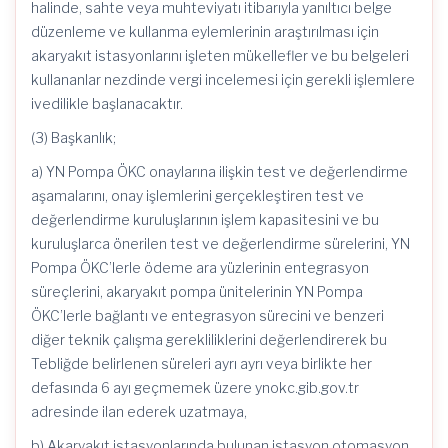
halinde, sahte veya muhteviyatı itibarıyla yanıltıcı belge
düzenleme ve kullanma eylemlerinin araştırılması için
akaryakıt istasyonlarını işleten mükellefler ve bu belgeleri
kullananlar nezdinde vergi incelemesi için gerekli işlemlere
ivedilikle başlanacaktır.
(3) Başkanlık;
a) YN Pompa ÖKC onaylarına ilişkin test ve değerlendirme
aşamalarını, onay işlemlerini gerçekleştiren test ve
değerlendirme kuruluşlarının işlem kapasitesini ve bu
kuruluşlarca önerilen test ve değerlendirme sürelerini, YN
Pompa ÖKC’lerle ödeme ara yüzlerinin entegrasyon
süreçlerini, akaryakıt pompa ünitelerinin YN Pompa
ÖKC’lerle bağlantı ve entegrasyon sürecini ve benzeri
diğer teknik çalışma gerekliliklerini değerlendirerek bu
Tebliğde belirlenen süreleri ayrı ayrı veya birlikte her
defasında 6 ayı geçmemek üzere ynokc.gib.gov.tr
adresinde ilan ederek uzatmaya,
b) Akaryakıt istasyonlarında bulunan istasyon otomasyon