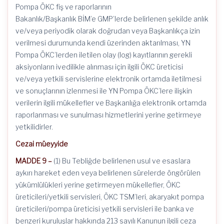
Pompa ÖKC fiş ve raporlarının
Bakanlık/Başkanlık BİM’e GMP’lerde belirlenen şekilde anlık
ve/veya periyodik olarak doğrudan veya Başkanlıkça izin
verilmesi durumunda kendi üzerinden aktarılması, YN
Pompa ÖKC’lerden iletilen olay (log) kayıtlarının gerekli
aksiyonların ivedilikle alınması için ilgili ÖKC üreticisi
ve/veya yetkili servislerine elektronik ortamda iletilmesi
ve sonuçlarının izlenmesi ile YN Pompa ÖKC’lere ilişkin
verilerin ilgili mükellefler ve Başkanlığa elektronik ortamda
raporlanması ve sunulması hizmetlerini yerine getirmeye
yetkilidirler.
Cezai müeyyide
MADDE 9 –
(1) Bu Tebliğde belirlenen usul ve esaslara
aykırı hareket eden veya belirlenen sürelerde öngörülen
yükümlülükleri yerine getirmeyen mükellefler, ÖKC
üreticileri/yetkili servisleri, ÖKC TSM’leri, akaryakıt pompa
üreticileri/pompa üreticisi yetkili servisleri ile banka ve
benzeri kuruluşlar hakkında 213 sayılı Kanunun ilgili ceza