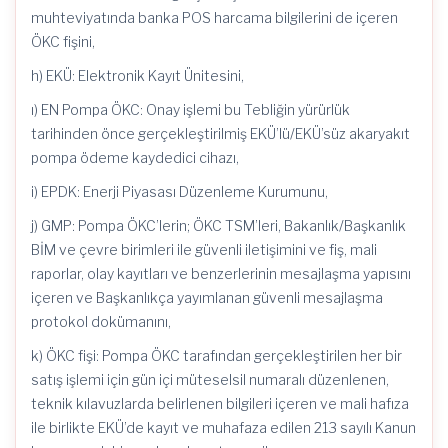
muhteviyatında banka POS harcama bilgilerini de içeren
ÖKC fişini,
h) EKÜ: Elektronik Kayıt Ünitesini,
ı) EN Pompa ÖKC: Onay işlemi bu Tebliğin yürürlük
tarihinden önce gerçekleştirilmiş EKÜ’lü/EKÜ’süz akaryakıt
pompa ödeme kaydedici cihazı,
i) EPDK: Enerji Piyasası Düzenleme Kurumunu,
j) GMP: Pompa ÖKC’lerin; ÖKC TSM’leri, Bakanlık/Başkanlık
BİM ve çevre birimleri ile güvenli iletişimini ve fiş, mali
raporlar, olay kayıtları ve benzerlerinin mesajlaşma yapısını
içeren ve Başkanlıkça yayımlanan güvenli mesajlaşma
protokol dokümanını,
k) ÖKC fişi: Pompa ÖKC tarafından gerçekleştirilen her bir
satış işlemi için gün içi müteselsil numaralı düzenlenen,
teknik kılavuzlarda belirlenen bilgileri içeren ve mali hafıza
ile birlikte EKÜ’de kayıt ve muhafaza edilen 213 sayılı Kanun