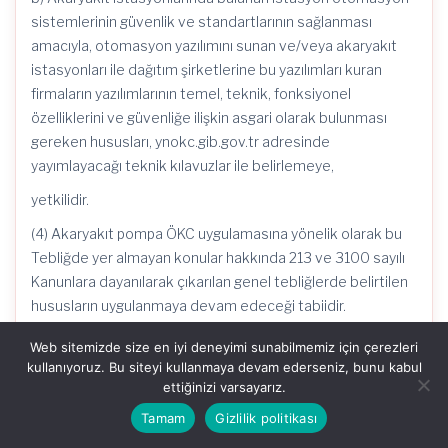
sistemlerinin güvenlik ve standartlarının sağlanması
amacıyla, otomasyon yazılımını sunan ve/veya akaryakıt
istasyonları ile dağıtım şirketlerine bu yazılımları kuran
firmaların yazılımlarının temel, teknik, fonksiyonel
özelliklerini ve güvenliğe ilişkin asgari olarak bulunması
gereken hususları, ynokc.gib.gov.tr adresinde
yayımlayacağı teknik kılavuzlar ile belirlemeye,
yetkilidir.
(4) Akaryakıt pompa ÖKC uygulamasına yönelik olarak bu
Tebliğde yer almayan konular hakkında 213 ve 3100 sayılı
Kanunlara dayanılarak çıkarılan genel tebliğlerde belirtilen
hususların uygulanmaya devam edeceği tabiidir.
(5) Bu Tebliğ ile YN Pompa ÖKC kullanma zorunluluğu
Web sitemizde size en iyi deneyimi sunabilmemiz için çerezleri
getirilen mükellefler, bu Tebliğe konu olan
kullanıyoruz. Bu siteyi kullanmaya devam ederseniz, bunu kabul
faaliyetlerinde 30/9/2017 tarihli ve 30196 sayılı Resmî
ettiğinizi varsayarız.
Gazete’de yayımlanan Vergi Usul Kanunu Genel Tebliği (Sıra
Tamam
Gizlilik politikası
No: 483)’nin 6 ncı maddesi ile 1/6/2019 tarihli ve 30791