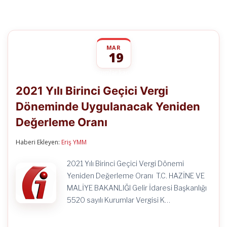
MAR
19
2021
yorumlar kapalı
Yılı
2021 Yılı Birinci Geçici Vergi
Birinci
Geçici
Döneminde Uygulanacak Yeniden
Vergi
Döneminde
Değerleme Oranı
Uygulanacak
Yeniden
Değerleme
Haberi Ekleyen:
Eriş YMM
Oranı
için
2021 Yılı Birinci Geçici Vergi Dönemi
Yeniden Değerleme Oranı T.C. HAZİNE VE
MALİYE BAKANLIĞI Gelir İdaresi Başkanlığı
5520 sayılı Kurumlar Vergisi K…