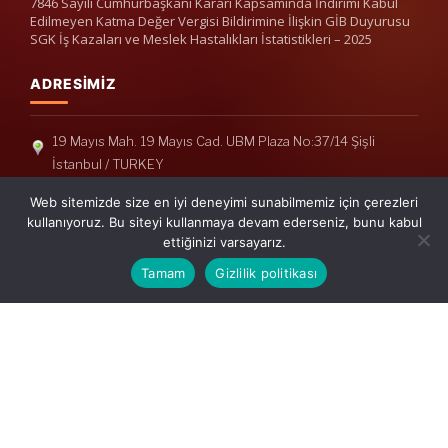
7846 Sayılı Cumhurbaşkanı Kararı Kapsamında İndirimi Kabul
Edilmeyen Katma Değer Vergisi Bildirimine İlişkin GİB Duyurusu
SGK İş Kazaları ve Meslek Hastalıkları İstatistikleri – 2025
ADRESIMIZ
19 Mayıs Mah. 19 Mayıs Cad. UBM Plaza No:37/14 Şişli
İstanbul / TURKEY
Telefon: +90(212) 240 33 39
Web sitemizde size en iyi deneyimi sunabilmemiz için çerezleri
Telefon: +90(212) 248 19 36
kullanıyoruz. Bu siteyi kullanmaya devam ederseniz, bunu kabul
ettiğinizi varsayarız.
info@erisymm.com
Tamam
Gizlilik politikası
PRATIK MENÜ
Ana Sayfa
Hakkımızda
Hizmetlerimiz
Güncel Mevzuat