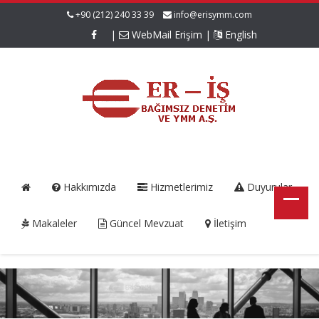
+90 (212) 240 33 39
info@erisymm.com
|
WebMail Erişim
|
English
Hakkımızda
Hizmetlerimiz
Duyurular
Makaleler
Güncel Mevzuat
İletişim