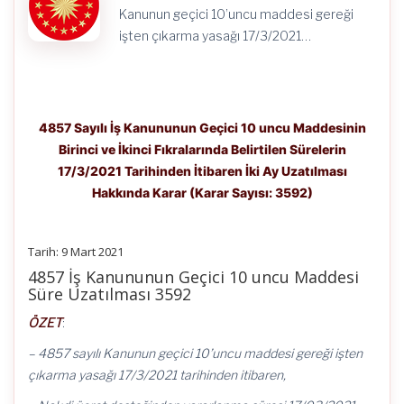
Ay
Kanunun geçici 10’uncu maddesi gereği
Uzatılması
Hakkında
işten çıkarma yasağı 17/3/2021…
Karar
(Karar
Sayısı:
3592)
için
4857 Sayılı İş Kanununun Geçici 10 uncu Maddesinin
Birinci ve İkinci Fıkralarında Belirtilen Sürelerin
17/3/2021 Tarihinden İtibaren İki Ay Uzatılması
Hakkında Karar (Karar Sayısı: 3592)
Tarih: 9 Mart 2021
4857 İş Kanununun Geçici 10 uncu Maddesi
Süre Uzatılması 3592
ÖZET
:
– 4857 sayılı Kanunun geçici 10’uncu maddesi gereği işten
çıkarma yasağı 17/3/2021 tarihinden itibaren,