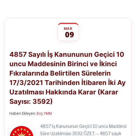
MAR
09
4857
yorumlar kapalı
Sayılı
4857 Sayılı İş Kanununun Geçici 10
İş
Kanununun
uncu Maddesinin Birinci ve İkinci
Geçici
10
Fıkralarında Belirtilen Sürelerin
uncu
Maddesinin
17/3/2021 Tarihinden İtibaren İki Ay
Birinci
ve
Uzatılması Hakkında Karar (Karar
İkinci
Sayısı: 3592)
Fıkralarında
Belirtilen
Sürelerin
Haberi Ekleyen:
Eriş YMM
17/3/2021
Tarihinden
İtibaren
4857 İş Kanununun Geçici 10 uncu Maddesi
İki
Süre Uzatılması 3592 ÖZET: – 4857 sayılı