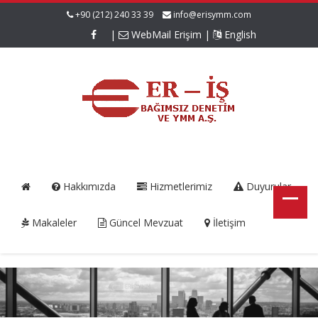
+90 (212) 240 33 39
info@erisymm.com
|
WebMail Erişim
|
English
Hakkımızda
Hizmetlerimiz
Duyurular
Makaleler
Güncel Mevzuat
İletişim