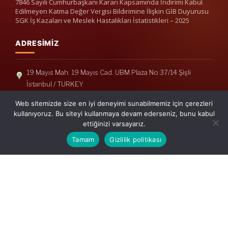
7846 Sayılı Cumhurbaşkanı Kararı Kapsamında İndirimi Kabul
Edilmeyen Katma Değer Vergisi Bildirimine İlişkin GİB Duyurusu
SGK İş Kazaları ve Meslek Hastalıkları İstatistikleri – 2025
ADRESIMIZ
19 Mayıs Mah. 19 Mayıs Cad. UBM Plaza No:37/14 Şişli
İstanbul / TURKEY
Telefon: +90(212) 240 33 39
Web sitemizde size en iyi deneyimi sunabilmemiz için çerezleri
Telefon: +90(212) 248 19 36
kullanıyoruz. Bu siteyi kullanmaya devam ederseniz, bunu kabul
ettiğinizi varsayarız.
info@erisymm.com
Tamam
Gizlilik politikası
PRATIK MENÜ
Ana Sayfa
Hakkımızda
Hizmetlerimiz
Güncel Mevzuat