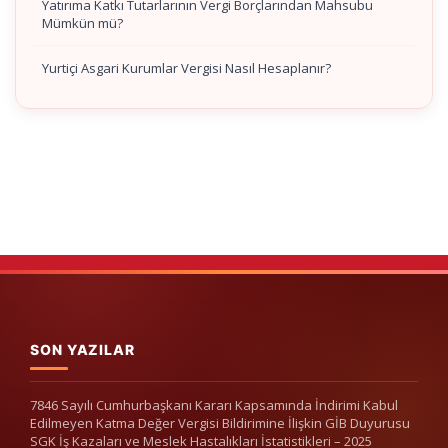
Yatırıma Katkı Tutarlarının Vergi Borçlarından Mahsubu
Mümkün mü?
Yurtiçi Asgari Kurumlar Vergisi Nasıl Hesaplanır?
SON YAZILAR
7846 Sayılı Cumhurbaşkanı Kararı Kapsamında İndirimi Kabul
Edilmeyen Katma Değer Vergisi Bildirimine İlişkin GİB Duyurusu
SGK İş Kazaları ve Meslek Hastalıkları İstatistikleri – 2025