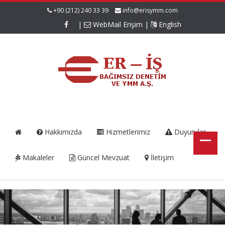
+90 (212) 240 33 39
info@erisymm.com
|
WebMail Erişim
|
English
Hakkımızda
Hizmetlerimiz
Duyurular
Makaleler
Güncel Mevzuat
İletişim