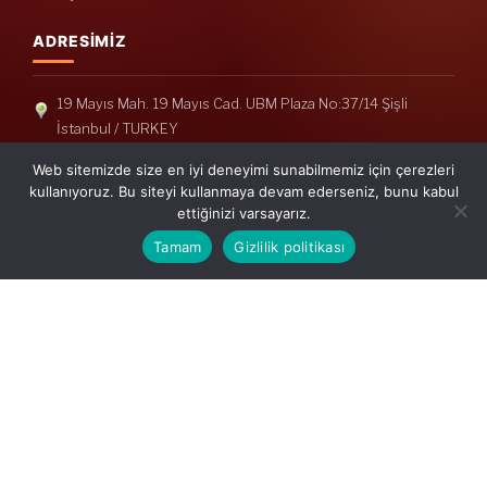
ADRESIMIZ
19 Mayıs Mah. 19 Mayıs Cad. UBM Plaza No:37/14 Şişli
İstanbul / TURKEY
Telefon: +90(212) 240 33 39
Web sitemizde size en iyi deneyimi sunabilmemiz için çerezleri
Telefon: +90(212) 248 19 36
kullanıyoruz. Bu siteyi kullanmaya devam ederseniz, bunu kabul
ettiğinizi varsayarız.
info@erisymm.com
Tamam
Gizlilik politikası
PRATIK MENÜ
Ana Sayfa
Hakkımızda
Hizmetlerimiz
Güncel Mevzuat
İletişim