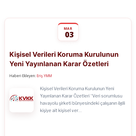
MAR
03
Kişisel
yorumlar kapalı
Verileri
Kişisel Verileri Koruma Kurulunun
Koruma
Kurulunun
Yeni Yayınlanan Karar Özetleri
Yeni
Yayınlanan
Karar
Haberi Ekleyen:
Eriş YMM
Özetleri
için
Kişisel Verileri Koruma Kurulunun Yeni
Yayınlanan Karar Özetleri “Veri sorumlusu
havayolu şirketi bünyesindeki çalışanın ilgili
kişiye ait kişisel ver…