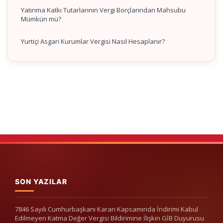
Yatırıma Katkı Tutarlarının Vergi Borçlarından Mahsubu
Mümkün mü?
Yurtiçi Asgari Kurumlar Vergisi Nasıl Hesaplanır?
SON YAZILAR
7846 Sayılı Cumhurbaşkanı Kararı Kapsamında İndirimi Kabul
Edilmeyen Katma Değer Vergisi Bildirimine İlişkin GİB Duyurusu