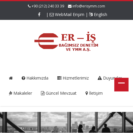
+90 (212) 240 33 39
info@erisymm.com
|
WebMail Erişim
|
English
Hakkımızda
Hizmetlerimiz
Duyurular
Makaleler
Güncel Mevzuat
İletişim