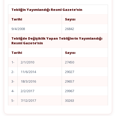
Tebliğin Yayımlandığı Resmî Gazete’nin
Tarihi
Sayısı
9/4/2008
26842
Tebliğde Değişiklik Yapan Tebliğlerin Yayımlandığı
Resmî Gazete’nin
Tarihi
Sayısı
1-
2/1/2010
27450
2-
11/6/2014
29027
3-
18/3/2016
29657
4-
2/2/2017
29967
5-
7/12/2017
30263