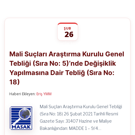
ŞUB
26
Mali
yorumlar kapalı
Suçları
Mali Suçları Araştırma Kurulu Genel
Araştırma
Kurulu
Tebliği (Sıra No: 5)’nde Değişiklik
Genel
Tebliği
Yapılmasına Dair Tebliğ (Sıra No:
(Sıra
No:
18)
5)’nde
Değişiklik
Haberi Ekleyen:
Eriş YMM
Yapılmasına
Dair
Tebliğ
Mali Suçları Araştırma Kurulu Genel Tebliği
(Sıra
(Sıra No: 18) 26 Şubat 2021 Tarihli Resmi
No:
18)
Gazete Sayı: 31407 Hazine ve Maliye
için
Bakanlığından: MADDE 1 – 9/4…