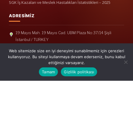
SGK İş Kazaları ve Meslek Hastalıkları İstatistikleri – 2025
ADRESIMIZ
19 Mayıs Mah. 19 Mayıs Cad. UBM Plaza No:37/14 Şişli
İstanbul / TURKEY
Telefon: +90(212) 240 33 39
Web sitemizde size en iyi deneyimi sunabilmemiz için çerezleri
Telefon: +90(212) 248 19 36
kullanıyoruz. Bu siteyi kullanmaya devam ederseniz, bunu kabul
ettiğinizi varsayarız.
info@erisymm.com
Tamam
Gizlilik politikası
PRATIK MENÜ
Ana Sayfa
Hakkımızda
Hizmetlerimiz
Güncel Mevzuat
İletişim