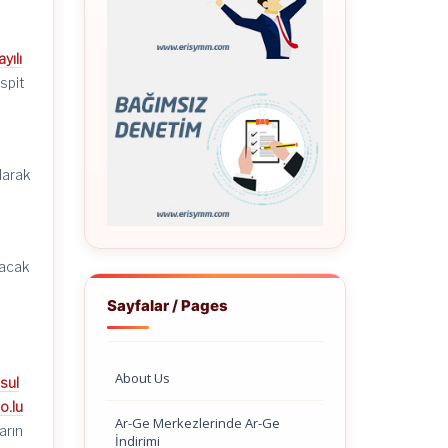
yılı
spit
larak
lacak
Sayfalar / Pages
About Us
Usul
o.lu
Ar-Ge Merkezlerinde Ar-Ge
arın
İndirimi