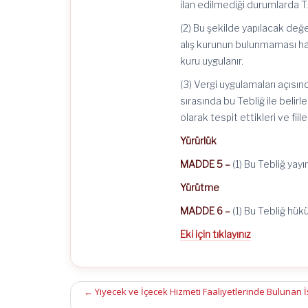
ilan edilmediği durumlarda T.
(2) Bu şekilde yapılacak değe
alış kurunun bulunmaması hali
kuru uygulanır.
(3) Vergi uygulamaları açısın
sırasında bu Tebliğ ile belir
olarak tespit ettikleri ve fiil
Yürürlük
MADDE 5 –
(1) Bu Tebliğ yayı
Yürütme
MADDE 6 –
(1) Bu Tebliğ hük
Eki için tıklayınız
Post
←
Yiyecek ve İçecek Hizmeti Faaliyetlerinde Bulunan 