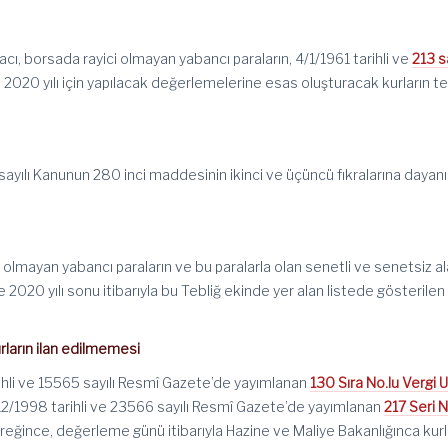
acı, borsada rayici olmayan yabancı paraların, 4/1/1961 tarihli ve
213 sa
2020 yılı için yapılacak değerlemelerine esas oluşturacak kurların te
3 sayılı Kanunun 280 inci maddesinin ikinci ve üçüncü fıkralarına dayanı
i olmayan yabancı paraların ve bu paralarla olan senetli ve senetsiz a
2020 yılı sonu itibarıyla bu Tebliğ ekinde yer alan listede gösterilen
rların ilan edilmemesi
rihli ve 15565 sayılı Resmî Gazete’de yayımlanan
130 Sıra No.lu Vergi 
2/1998 tarihli ve 23566 sayılı Resmî Gazete’de yayımlanan
217 Seri N
eğince, değerleme günü itibarıyla Hazine ve Maliye Bakanlığınca kurl