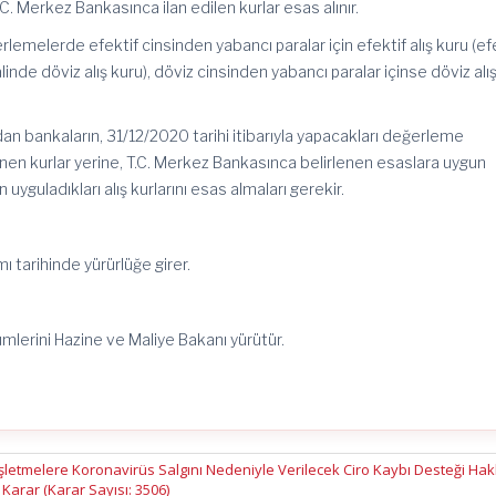
C. Merkez Bankasınca ilan edilen kurlar esas alınır.
rlemelerde efektif cinsinden yabancı paralar için efektif alış kuru (ef
nde döviz alış kuru), döviz cinsinden yabancı paralar içinse döviz alı
dan bankaların, 31/12/2020 tarihi itibarıyla yapacakları değerleme
lenen kurlar yerine, T.C. Merkez Bankasınca belirlenen esaslara uygun
en uyguladıkları alış kurlarını esas almaları gerekir.
mı tarihinde yürürlüğe girer.
ümlerini Hazine ve Maliye Bakanı yürütür.
İşletmelere Koronavirüs Salgını Nedeniyle Verilecek Ciro Kaybı Desteği Ha
Karar (Karar Sayısı: 3506)