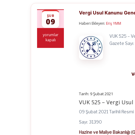
Vergi Usul Kanunu Genel
ŞUB
09
Haberi Ekleyen:
Eriş YMM
Vergi
yorumlar
VUK 525 – Ve
Usul
kapalı
Gazete Sayı:
Kanunu
Genel
Tebliği
(Sıra
No:
525)
V
için
Tarih: 9 Şubat 2021
VUK 525 – Vergi Usul 
09 Şubat 2021 Tarihli Resm
Sayı: 31390
Hazine ve Maliye Bakanlığı (G