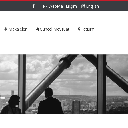
|
WebMail Erişim
|
English
Makaleler
Güncel Mevzuat
İletişim