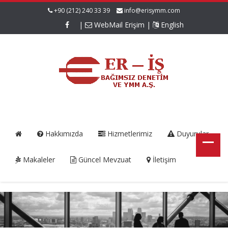
+90 (212) 240 33 39
info@erisymm.com
|
WebMail Erişim
|
English
Hakkımızda
Hizmetlerimiz
Duyurular
Makaleler
Güncel Mevzuat
İletişim