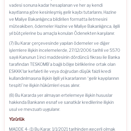
vadesi sonuna kadar hesaplanan ve her ay kendi
kayıtlarına göre kesinleşmiş gelir kaybı tutarlarını, Hazine
ve Maliye Bakanlığınca bildirilen formatta iletmesini
müteakiben, ödemeler Hazine ve Maliye Bakanlığınca, ilgili
yıl bütçelerine bu amaçla konulan Ödenekten karşılanır.
(7) Bu Karar çerçevesinde yapılan ödemeler ve diğer
işlemlere ilişkin incelemelerde, 27/12/2006 tarihli ve 5570
sayılı Kanunun 1 inci maddesinin dördüncü fıkrası ile Banka
tarafından TESKOMB’a bağlı bölge birliklerine ortak olan
ESKKK’lar kefaleti ile veya doğrudan düşük faizli kredi
kullandırılmasına ilişkin ilgili yıl kararlarının “gelir kayıplarının
tespiti”ne ilişkin hükümleri esas alınır.
(8) Bu Kararda yer almayan ertelemeye ilişkin hususlar
hakkında Bankanın esnaf ve sanatkâr kredilerine ilişkin
usul ve mevzuatı uygulanır.
Yürürlük
MADDE 4- (1) Bu Karar, 1/1/2021 tarihinden geçerli olmak