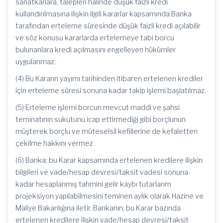
sanatkârlara, talepleri halinde düşük faizli kredi
kullandırılmasına ilişkin ilgili kararlar kapsamında Banka
tarafından erteleme süresinde düşük faizli kredi açılabilir
ve söz konusu kararlarda ertelemeye tabi borcu
bulunanlara kredi açılmasını engelleyen hükümler
uygulanmaz.
(4) Bu Kararın yayımı tarihinden itibaren ertelenen krediler
için erteleme süresi sonuna kadar takip işlemi başlatılmaz.
(5) Erteleme işlemi borcun mevcut maddi ve şahsi
teminatının sukutunu icap ettirmediği gibi borçlunun
müşterek borçlu ve müteselsil kefillerine de kefaletten
çekilme hakkını vermez.
(6) Banka; bu Karar kapsamında ertelenen kredilere ilişkin
bilgileri ve vade/hesap devresi/taksit vadesi sonuna
kadar hesaplanmış tahmini gelir kaybı tutarlarım
projeksiyon yapılabilmesini teminen aylık olarak Hazine ve
Maliye Bakanlığına iletir. Bankanın, bu Karar bazında
ertelenen kredilere ilişkin vade/hesap devresi/taksit