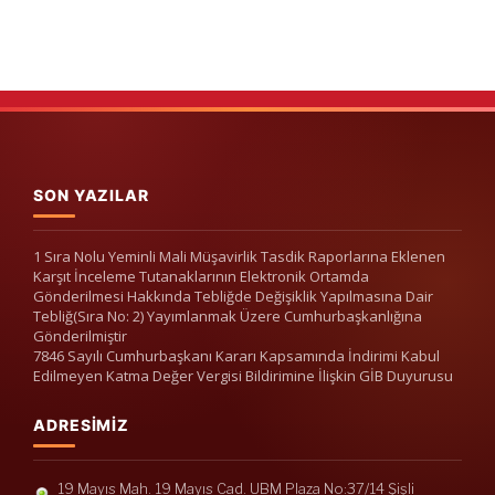
SON YAZILAR
1 Sıra Nolu Yeminli Mali Müşavirlik Tasdik Raporlarına Eklenen
Karşıt İnceleme Tutanaklarının Elektronik Ortamda
Gönderilmesi Hakkında Tebliğde Değişiklik Yapılmasına Dair
Tebliğ(Sıra No: 2) Yayımlanmak Üzere Cumhurbaşkanlığına
Gönderilmiştir
7846 Sayılı Cumhurbaşkanı Kararı Kapsamında İndirimi Kabul
Edilmeyen Katma Değer Vergisi Bildirimine İlişkin GİB Duyurusu
ADRESIMIZ
19 Mayıs Mah. 19 Mayıs Cad. UBM Plaza No:37/14 Şişli