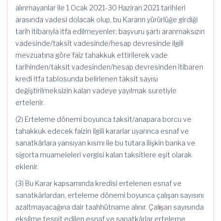
alınmayanlar ile 1 Ocak 2021-30 Haziran 2021 tarihleri
arasında vadesi dolacak olup, bu Kararın yürürlüğe girdiği
tarih itibarıyla itfa edilmeyenler; başvuru şartı aranmaksızın
vadesinde/taksit vadesinde/hesap devresinde ilgili
mevzuatına göre faiz tahakkuk ettirilerek vade
tarihinden/taksit vadesinden/hesap devresinden itibaren
kredi itfa tablosunda belirlenen taksit sayısı
değiştirilmeksizin kalan vadeye yayılmak suretiyle
ertelenir.
(2) Erteleme dönemi boyunca taksit/anapara borcu ve
tahakkuk edecek faizin ilgili kararlar uyarınca esnaf ve
sanatkârlara yansıyan kısmı ile bu tutara ilişkin banka ve
sigorta muameleleri vergisi kalan taksitlere eşit olarak
eklenir.
(3) Bu Karar kapsamında kredisi ertelenen esnaf ve
sanatkârlardan, erteleme dönemi boyunca çalışan sayısını
azaltmayacağına dair taahhütname alınır. Çal
ı
şan sayısında
eksilme tespit edilen esnaf ve sanatkârlar erteleme