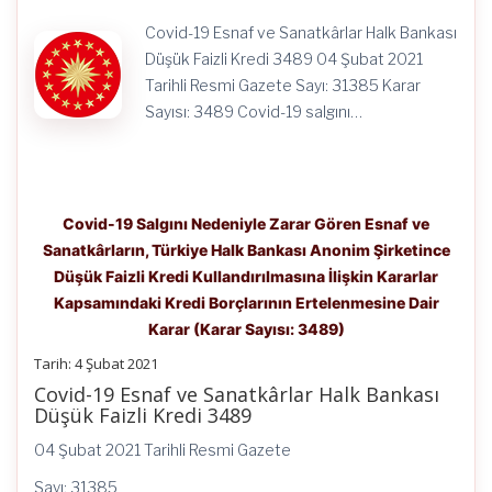
İlişkin
Kararlar
Covid-19 Esnaf ve Sanatkârlar Halk Bankası
Kapsamındaki
Kredi
Düşük Faizli Kredi 3489 04 Şubat 2021
Borçlarının
Tarihli Resmi Gazete Sayı: 31385 Karar
Ertelenmesine
Sayısı: 3489 Covid-19 salgını…
Dair
Karar
(Karar
Sayısı:
3489)
için
Covid-19 Salgını Nedeniyle Zarar Gören Esnaf ve
Sanatkârların, Türkiye Halk Bankası Anonim Şirketince
Düşük Faizli Kredi Kullandırılmasına İlişkin Kararlar
Kapsamındaki Kredi Borçlarının Ertelenmesine Dair
Karar (Karar Sayısı: 3489)
Tarih: 4 Şubat 2021
Covid-19 Esnaf ve Sanatkârlar Halk Bankası
Düşük Faizli Kredi 3489
04 Şubat 2021 Tarihli Resmi Gazete
Sayı: 31385