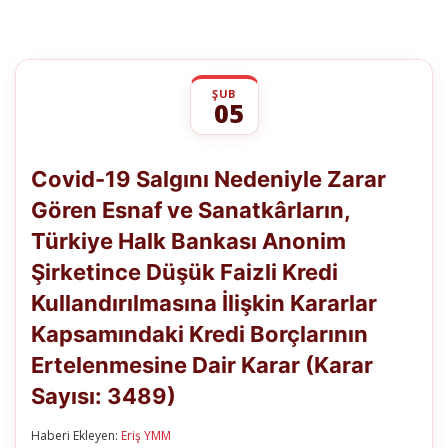
ŞUB
05
Covid-
yorumlar kapalı
19
Covid-19 Salgını Nedeniyle Zarar
Salgını
Nedeniyle
Gören Esnaf ve Sanatkârların,
Zarar
Gören
Türkiye Halk Bankası Anonim
Esnaf
ve
Şirketince Düşük Faizli Kredi
Sanatkârların,
Türkiye
Kullandırılmasına İlişkin Kararlar
Halk
Kapsamındaki Kredi Borçlarının
Bankası
Anonim
Ertelenmesine Dair Karar (Karar
Şirketince
Düşük
Sayısı: 3489)
Faizli
Kredi
Kullandırılmasına
Haberi Ekleyen:
Eriş YMM