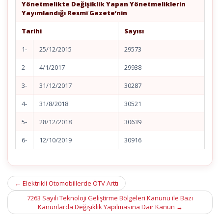
Yönetmelikte Değişiklik Yapan Yönetmeliklerin
Yayımlandığı Resmî Gazete’nin
Tarihi
Sayısı
1-
25/12/2015
29573
2-
4/1/2017
29938
3-
31/12/2017
30287
4-
31/8/2018
30521
5-
28/12/2018
30639
6-
12/10/2019
30916
Post
←
Elektrikli Otomobillerde ÖTV Arttı
navigation
7263 Sayılı Teknoloji Geliştirme Bölgeleri Kanunu ile Bazı
Kanunlarda Değişiklik Yapılmasına Dair Kanun
→