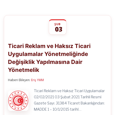
ŞUB
03
Ticari
yorumlar kapalı
Reklam
Ticari Reklam ve Haksız Ticari
ve
Haksız
Uygulamalar Yönetmeliğinde
Ticari
Uygulamalar
Değişiklik Yapılmasına Dair
Yönetmeliğinde
Değişiklik
Yönetmelik
Yapılmasına
Dair
Haberi Ekleyen:
Eriş YMM
Yönetmelik
için
Ticari Reklam ve Haksız Ticari Uygulamalar
02/02/2021 03 Şubat 2021 Tarihli Resmi
Gazete Sayı: 31384 Ticaret Bakanlığından:
MADDE 1 – 10/1/2015 tarihl…