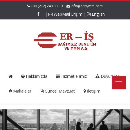
+90 (212) 240 33 39
info@erisymm.com
|
WebMail Erişim
|
English
Hakkımızda
Hizmetlerimiz
Duyurular
Makaleler
Güncel Mevzuat
İletişim