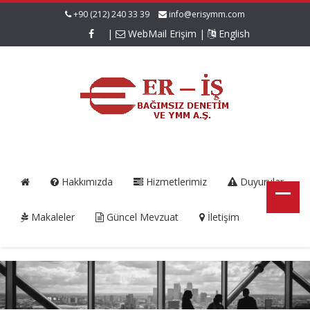
+90 (212) 240 33 39
info@erisymm.com
|
WebMail Erişim
|
English
Hakkımızda
Hizmetlerimiz
Duyurular
Makaleler
Güncel Mevzuat
İletişim