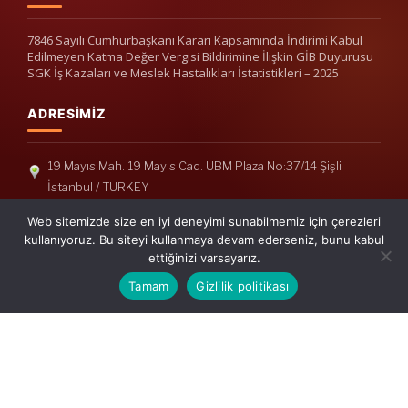
7846 Sayılı Cumhurbaşkanı Kararı Kapsamında İndirimi Kabul
Edilmeyen Katma Değer Vergisi Bildirimine İlişkin GİB Duyurusu
SGK İş Kazaları ve Meslek Hastalıkları İstatistikleri – 2025
ADRESIMIZ
19 Mayıs Mah. 19 Mayıs Cad. UBM Plaza No:37/14 Şişli
İstanbul / TURKEY
Telefon: +90(212) 240 33 39
Web sitemizde size en iyi deneyimi sunabilmemiz için çerezleri
Telefon: +90(212) 248 19 36
kullanıyoruz. Bu siteyi kullanmaya devam ederseniz, bunu kabul
ettiğinizi varsayarız.
info@erisymm.com
Tamam
Gizlilik politikası
PRATIK MENÜ
Ana Sayfa
Hakkımızda