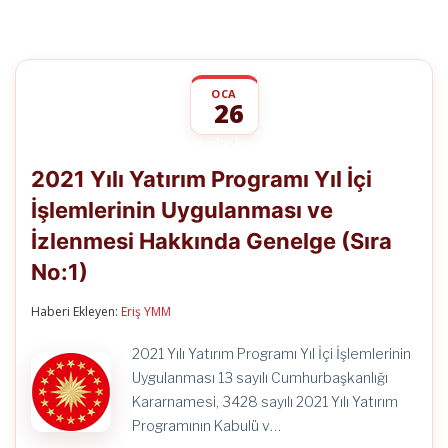
OCA
26
2021
yorumlar kapalı
Yılı
2021 Yılı Yatırım Programı Yıl İçi
Yatırım
Programı
İşlemlerinin Uygulanması ve
Yıl
İçi
İzlenmesi Hakkında Genelge (Sıra
İşlemlerinin
Uygulanması
No:1)
ve
İzlenmesi
Haberi Ekleyen:
Eriş YMM
Hakkında
Genelge
(Sıra
2021 Yılı Yatırım Programı Yıl İçi İşlemlerinin
No:1)
Uygulanması 13 sayılı Cumhurbaşkanlığı
için
Kararnamesi, 3428 sayılı 2021 Yılı Yatırım
Programının Kabulü v…