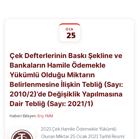
OCA
25
Çek
yorumlar kapalı
Defterlerinin
Çek Defterlerinin Baskı Şekline ve
Baskı
Şekline
Bankaların Hamile Ödemekle
ve
Bankaların
Yükümlü Olduğu Miktarın
Hamile
Ödemekle
Belirlenmesine İlişkin Tebliğ (Sayı:
Yükümlü
Olduğu
2010/2)’de Değişiklik Yapılmasına
Miktarın
Dair Tebliğ (Sayı: 2021/1)
Belirlenmesine
İlişkin
Tebliğ
Haberi Ekleyen:
Eriş YMM
(Sayı:
2010/2)’de
Değişiklik
2021 Çek Hamile Ödemekle Yükümlü
Yapılmasına
Olunan Miktar 25 Ocak 2021 Tarihli Resmi