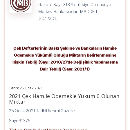
Dair
Gazete Sayı: 31375 Türkiye Cumhuriyet
Tebliğ
(Sayı:
Merkez Bankasından: MADDE 1 –
2021/1)
20/1/201…
için
Çek Defterlerinin Baskı Şekline ve Bankaların Hamile
Ödemekle Yükümlü Olduğu Miktarın Belirlenmesine
İlişkin Tebliğ (Sayı: 2010/2)’de Değişiklik Yapılmasına
Dair Tebliğ (Sayı: 2021/1)
Tarih: 25 Ocak 2021
2021 Çek Hamile Ödemekle Yükümlü Olunan
Miktar
25 Ocak 2021 Tarihli Resmi Gazete
Sayı: 31375