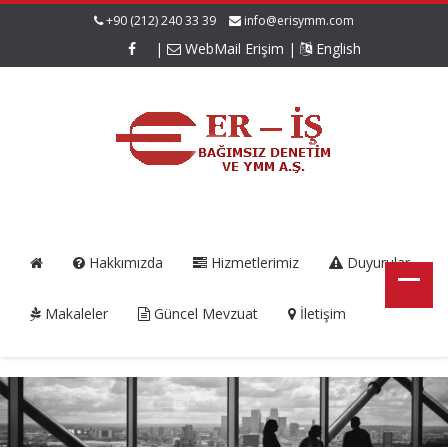
+90 (212) 240 33 39
info@erisymm.com
|
WebMail Erişim
|
English
Hakkımızda
Hizmetlerimiz
Duyurular
Makaleler
Güncel Mevzuat
İletişim