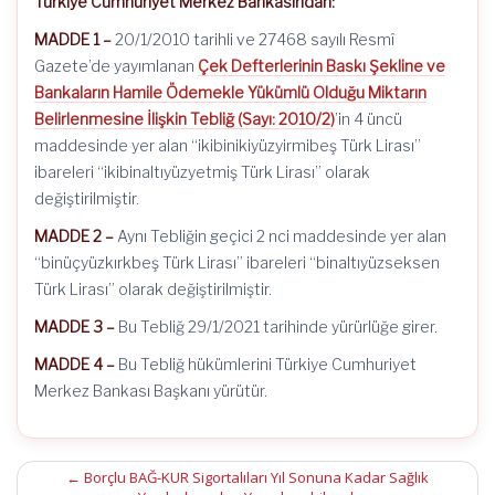
Türkiye Cumhuriyet Merkez Bankasından:
MADDE 1 –
20/1/2010 tarihli ve 27468 sayılı Resmî
Gazete’de yayımlanan
Çek Defterlerinin Baskı Şekline ve
Bankaların Hamile Ödemekle Yükümlü Olduğu Miktarın
Belirlenmesine İlişkin Tebliğ (Sayı: 2010/2)
’in 4 üncü
maddesinde yer alan “ikibinikiyüzyirmibeş Türk Lirası”
ibareleri “ikibinaltıyüzyetmiş Türk Lirası” olarak
değiştirilmiştir.
MADDE 2 –
Aynı Tebliğin geçici 2 nci maddesinde yer alan
“binüçyüzkırkbeş Türk Lirası” ibareleri “binaltıyüzseksen
Türk Lirası” olarak değiştirilmiştir.
MADDE 3 –
Bu Tebliğ 29/1/2021 tarihinde yürürlüğe girer.
MADDE 4 –
Bu Tebliğ hükümlerini Türkiye Cumhuriyet
Merkez Bankası Başkanı yürütür.
Post
←
Borçlu BAĞ-KUR Sigortalıları Yıl Sonuna Kadar Sağlık