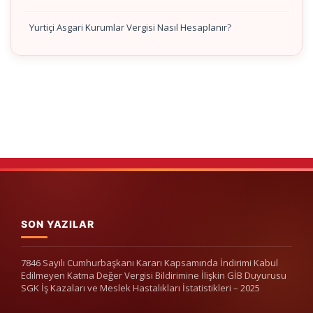
Yurtiçi Asgari Kurumlar Vergisi Nasıl Hesaplanır?
SON YAZILAR
7846 Sayılı Cumhurbaşkanı Kararı Kapsamında İndirimi Kabul
Edilmeyen Katma Değer Vergisi Bildirimine İlişkin GİB Duyurusu
SGK İş Kazaları ve Meslek Hastalıkları İstatistikleri – 2025