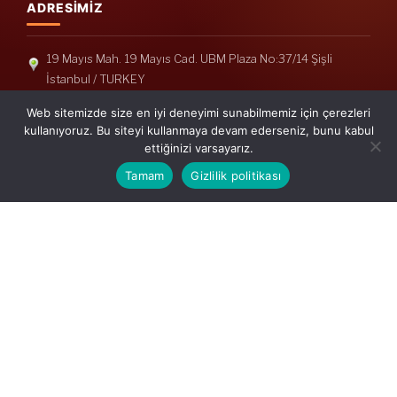
ADRESIMIZ
19 Mayıs Mah. 19 Mayıs Cad. UBM Plaza No:37/14 Şişli
İstanbul / TURKEY
Telefon: +90(212) 240 33 39
Web sitemizde size en iyi deneyimi sunabilmemiz için çerezleri
Telefon: +90(212) 248 19 36
kullanıyoruz. Bu siteyi kullanmaya devam ederseniz, bunu kabul
ettiğinizi varsayarız.
info@erisymm.com
Tamam
Gizlilik politikası
PRATIK MENÜ
Ana Sayfa
Hakkımızda
Hizmetlerimiz
Güncel Mevzuat
İletişim