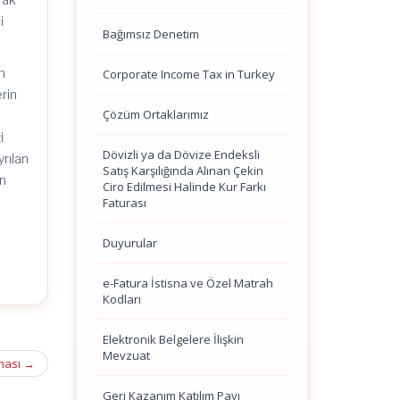
i
Bağımsız Denetim
n
Corporate Income Tax in Turkey
rin
Çözüm Ortaklarımız
i
Dövizli ya da Dövize Endeksli
yrılan
Satış Karşılığında Alınan Çekin
in
Ciro Edilmesi Halinde Kur Farkı
Faturası
Duyurular
e-Fatura İstisna ve Özel Matrah
Kodları
Elektronik Belgelere İlişkin
Mevzuat
aması
→
Geri Kazanım Katılım Payı