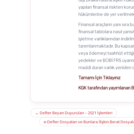
yapılan finansal riskten ko
hükümlerine de yer verilmek
Finansal araçların yanı sıra 
finansal tablolara nasıl yan
işletme varlıklarından indiri
tanımlanmaktadır. Bu kapsam
veya ödemeyi taahhüt ettiği s
yedekler ve BOBİ FRS uyarı
maddi duran varlık yeniden 
Tamamı İçin Tıklayınız
KGK tarafından yayımlanan 
Post
←
Defter Beyan Duyuruları – 2021 İşlemleri
navigation
e-Defter Dosyaları ve Bunlara İlişkin Berat Dosyal