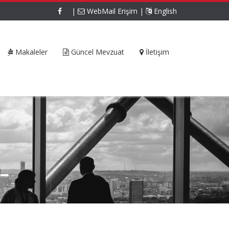
|
WebMail Erişim
|
English
Makaleler
Güncel Mevzuat
İletişim