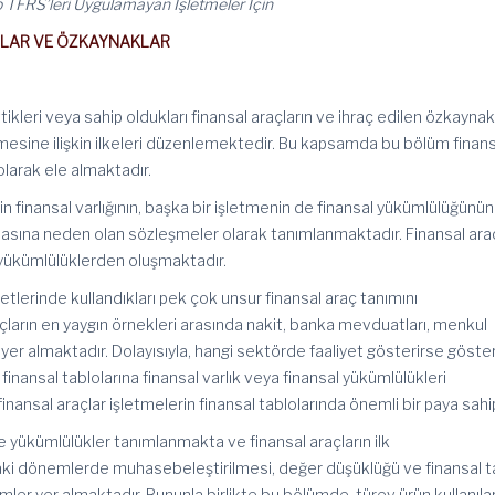
 TFRS’leri Uygulamayan İşletmeler İçin
ÇLAR VE ÖZKAYNAKLAR
ttikleri veya sahip oldukları finansal araçların ve ihraç edilen özkayna
mesine ilişkin ilkeleri düzenlemektedir. Bu kapsamda bu bölüm finan
 olarak ele almaktadır.
nin finansal varlığının, başka bir işletmenin de finansal yükümlülüğünün
asına neden olan sözleşmeler olarak tanımlanmaktadır. Finansal ara
al yükümlülüklerden oluşmaktadır.
etlerinde kullandıkları pek çok unsur finansal araç tanımını
açların en yaygın örnekleri arasında nakit, banka mevduatları, menkul
 yer almaktadır. Dolayısıyla, hangi sektörde faaliyet gösterirse göste
inansal tablolarına finansal varlık veya finansal yükümlülükleri
nansal araçlar işletmelerin finansal tablolarında önemli bir paya sahip
e yükümlülükler tanımlanmakta ve finansal araçların ilk
ki dönemlerde muhasebeleştirilmesi, değer düşüklüğü ve finansal t
kümler yer almaktadır. Bununla birlikte bu bölümde, türev ürün kullanıla