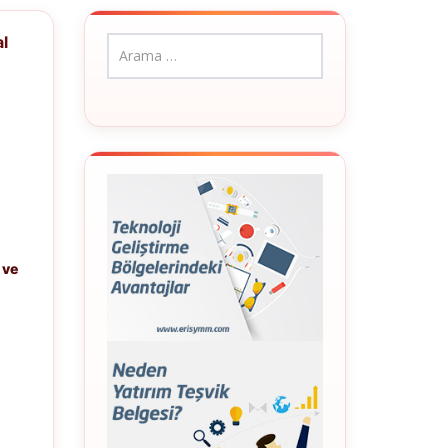
al
 ve