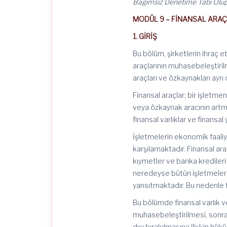
Bağımsız Denetime Tabi Olup
MODÜL 9 – FİNANSAL ARA
1. GİRİŞ
Bu bölüm, şirketlerin ihraç e
araçlarının muhasebeleştiril
araçları ve özkaynakları ayrı
Finansal araçlar; bir işletme
veya özkaynak aracının artm
finansal varlıklar ve finans
İşletmelerin ekonomik faaliy
karşılamaktadır. Finansal ar
kıymetler ve banka kredileri
neredeyse bütün işletmeler f
yansıtmaktadır. Bu nedenle fi
Bu bölümde finansal varlık v
muhasebeleştirilmesi, sonra
dışı bırakılmasına ilişkin hü