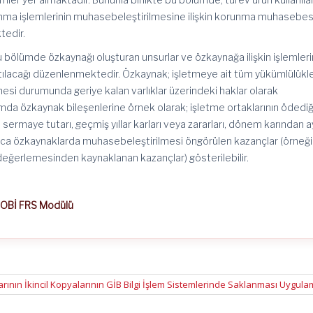
runma işlemlerinin muhasebeleştirilmesine ilişkin korunma muhasebes
tedir.
bu bölümde özkaynağı oluşturan unsurlar ve özkaynağa ilişkin işlemleri
sıtılacağı düzenlenmektedir. Özkaynak; işletmeye ait tüm yükümlülükle
lmesi durumunda geriye kalan varlıklar üzerindeki haklar olarak
da özkaynak bileşenlerine örnek olarak; işletme ortaklarının ödediğ
ermaye tutarı, geçmiş yıllar karları veya zararları, dönem karından a
nca özkaynaklarda muhasebeleştirilmesi öngörülen kazançlar (örneğ
değerlemesinden kaynaklanan kazançlar) gösterilebilir.
BOBİ FRS Modülü
arının İkincil Kopyalarının GİB Bilgi İşlem Sistemlerinde Saklanması Uygul