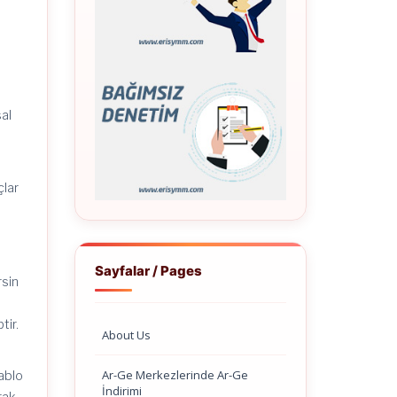
k
sal
çlar
Sayfalar / Pages
rsin
tir.
About Us
Ar-Ge Merkezlerinde Ar-Ge
ablo
İndirimi
rak