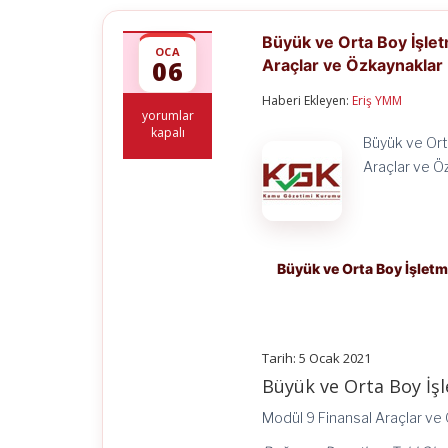
Büyük ve Orta Boy İşlet
OCA
06
Araçlar ve Özkaynaklar
Haberi Ekleyen:
Eriş YMM
Büyük
yorumlar
ve
kapalı
Büyük ve Ort
Orta
Boy
Araçlar ve Ö
İşletmeler
İçin
Finansal
Raporlama
Standardı
–
Büyük ve Orta Boy İşletm
Modül
9
Finansal
Araçlar
ve
Tarih: 5 Ocak 2021
Özkaynaklar
Büyük ve Orta Boy İş
için
Modül 9 Finansal Araçlar ve