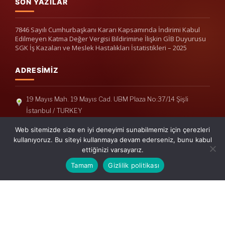
SON YAZILAR
7846 Sayılı Cumhurbaşkanı Kararı Kapsamında İndirimi Kabul
Edilmeyen Katma Değer Vergisi Bildirimine İlişkin GİB Duyurusu
SGK İş Kazaları ve Meslek Hastalıkları İstatistikleri – 2025
ADRESIMIZ
19 Mayıs Mah. 19 Mayıs Cad. UBM Plaza No:37/14 Şişli
İstanbul / TURKEY
Telefon: +90(212) 240 33 39
Web sitemizde size en iyi deneyimi sunabilmemiz için çerezleri
Telefon: +90(212) 248 19 36
kullanıyoruz. Bu siteyi kullanmaya devam ederseniz, bunu kabul
ettiğinizi varsayarız.
info@erisymm.com
Tamam
Gizlilik politikası
PRATIK MENÜ
Ana Sayfa
Hakkımızda