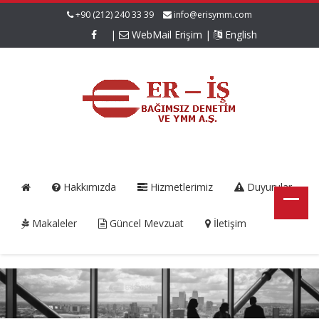
+90 (212) 240 33 39
info@erisymm.com
|
WebMail Erişim
|
English
Hakkımızda
Hizmetlerimiz
Duyurular
Makaleler
Güncel Mevzuat
İletişim