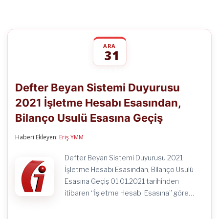
ARA
31
Defter
yorumlar kapalı
Beyan
Defter Beyan Sistemi Duyurusu
Sistemi
Duyurusu
2021 İşletme Hesabı Esasından,
2021
İşletme
Bilanço Usulü Esasına Geçiş
Hesabı
Esasından,
Bilanço
Haberi Ekleyen:
Eriş YMM
Usulü
Esasına
Defter Beyan Sistemi Duyurusu 2021
Geçiş
İşletme Hesabı Esasından, Bilanço Usulü
için
Esasına Geçiş 01.01.2021 tarihinden
itibaren “İşletme Hesabı Esasına” göre…