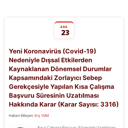
ARA
23
Yeni
yorumlar kapalı
Koronavirüs
Yeni Koronavirüs (Covid-19)
(Covid-
19)
Nedeniyle Dışsal Etkilerden
Nedeniyle
Dışsal
Kaynaklanan Dönemsel Durumlar
Etkilerden
Kaynaklanan
Kapsamındaki Zorlayıcı Sebep
Dönemsel
Durumlar
Gerekçesiyle Yapılan Kısa Çalışma
Kapsamındaki
Başvuru Süresinin Uzatılması
Zorlayıcı
Sebep
Hakkında Karar (Karar Sayısı: 3316)
Gerekçesiyle
Yapılan
Kısa
Haberi Ekleyen:
Eriş YMM
Çalışma
Başvuru
Kısa Çalışma Başvuru Süresinin Uzatılması