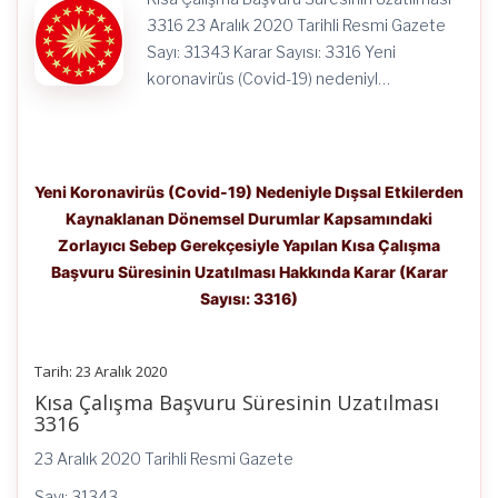
Süresinin
Uzatılması
3316 23 Aralık 2020 Tarihli Resmi Gazete
Hakkında
Sayı: 31343 Karar Sayısı: 3316 Yeni
Karar
(Karar
koronavirüs (Covid-19) nedeniyl…
Sayısı:
3316)
için
Yeni Koronavirüs (Covid-19) Nedeniyle Dışsal Etkilerden
Kaynaklanan Dönemsel Durumlar Kapsamındaki
Zorlayıcı Sebep Gerekçesiyle Yapılan Kısa Çalışma
Başvuru Süresinin Uzatılması Hakkında Karar (Karar
Sayısı: 3316)
Tarih: 23 Aralık 2020
Kısa Çalışma Başvuru Süresinin Uzatılması
3316
23 Aralık 2020 Tarihli Resmi Gazete
Sayı: 31343