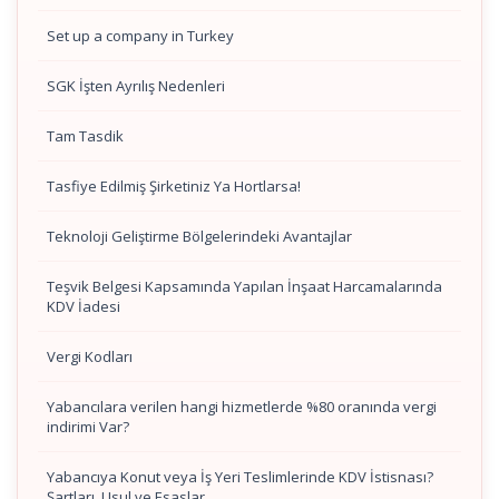
Set up a company in Turkey
SGK İşten Ayrılış Nedenleri
Tam Tasdik
Tasfiye Edilmiş Şirketiniz Ya Hortlarsa!
Teknoloji Geliştirme Bölgelerindeki Avantajlar
Teşvik Belgesi Kapsamında Yapılan İnşaat Harcamalarında
KDV İadesi
Vergi Kodları
Yabancılara verilen hangi hizmetlerde %80 oranında vergi
indirimi Var?
Yabancıya Konut veya İş Yeri Teslimlerinde KDV İstisnası?
Şartları, Usul ve Esaslar…