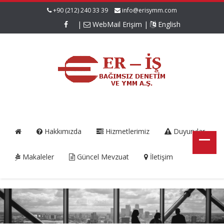
+90 (212) 240 33 39
info@erisymm.com
|
WebMail Erişim
|
English
Hakkımızda
Hizmetlerimiz
Duyurular
Makaleler
Güncel Mevzuat
İletişim