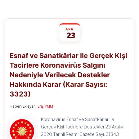
ARA
23
Esnaf
yorumlar kapalı
ve
Esnaf ve Sanatkârlar ile Gerçek Kişi
Sanatkârlar
ile
Tacirlere Koronavirüs Salgını
Gerçek
Kişi
Nedeniyle Verilecek Destekler
Tacirlere
Koronavirüs
Hakkında Karar (Karar Sayısı:
Salgını
Nedeniyle
3323)
Verilecek
Destekler
Haberi Ekleyen:
Eriş YMM
Hakkında
Karar
(Karar
Koronavirüs Esnaf ve Sanatkârlar ile
Sayısı:
Gerçek Kişi Tacirlere Destekler 23 Aralık
3323)
için
2020 Tarihli Resmi Gazete Sayı: 31343