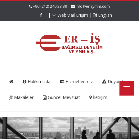
+90 (212) 240 33 39
info@erisymm.com
|
WebMail Erişim
|
English
Hakkımızda
Hizmetlerimiz
Duyurular
Makaleler
Güncel Mevzuat
İletişim