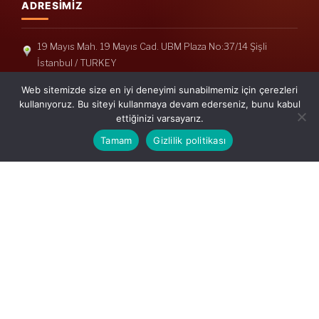
ADRESIMIZ
19 Mayıs Mah. 19 Mayıs Cad. UBM Plaza No:37/14 Şişli
İstanbul / TURKEY
Telefon: +90(212) 240 33 39
Web sitemizde size en iyi deneyimi sunabilmemiz için çerezleri
Telefon: +90(212) 248 19 36
kullanıyoruz. Bu siteyi kullanmaya devam ederseniz, bunu kabul
ettiğinizi varsayarız.
info@erisymm.com
Tamam
Gizlilik politikası
PRATIK MENÜ
Ana Sayfa
Hakkımızda
Hizmetlerimiz
Güncel Mevzuat
İletişim