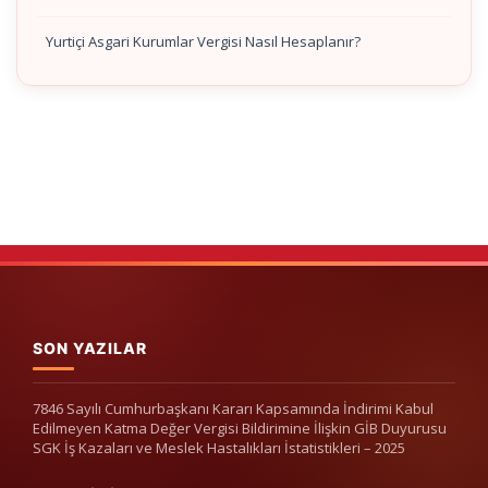
Yurtiçi Asgari Kurumlar Vergisi Nasıl Hesaplanır?
SON YAZILAR
7846 Sayılı Cumhurbaşkanı Kararı Kapsamında İndirimi Kabul
Edilmeyen Katma Değer Vergisi Bildirimine İlişkin GİB Duyurusu
SGK İş Kazaları ve Meslek Hastalıkları İstatistikleri – 2025