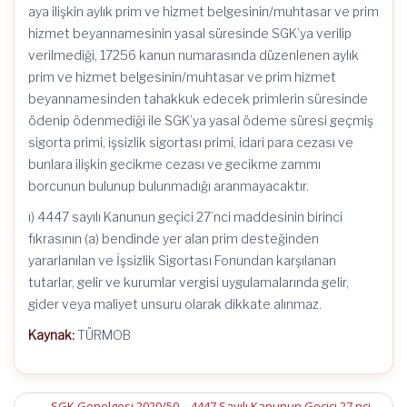
aya ilişkin aylık prim ve hizmet belgesinin/muhtasar ve prim
hizmet beyannamesinin yasal süresinde SGK’ya verilip
verilmediği, 17256 kanun numarasında düzenlenen aylık
prim ve hizmet belgesinin/muhtasar ve prim hizmet
beyannamesinden tahakkuk edecek primlerin süresinde
ödenip ödenmediği ile SGK’ya yasal ödeme süresi geçmiş
sigorta primi, işsizlik sigortası primi, idari para cezası ve
bunlara ilişkin gecikme cezası ve gecikme zammı
borcunun bulunup bulunmadığı aranmayacaktır.
ı) 4447 sayılı Kanunun geçici 27’nci maddesinin birinci
fıkrasının (a) bendinde yer alan prim desteğinden
yararlanılan ve İşsizlik Sigortası Fonundan karşılanan
tutarlar, gelir ve kurumlar vergisi uygulamalarında gelir,
gider veya maliyet unsuru olarak dikkate alınmaz.
Kaynak:
TÜRMOB
←
SGK Genelgesi 2020/50 – 4447 Sayılı Kanunun Geçici 27 nci