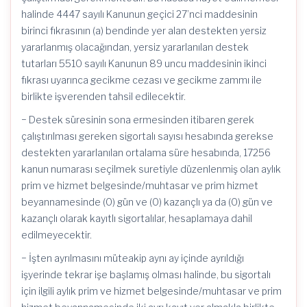
halinde 4447 sayılı Kanunun geçici 27’nci maddesinin
birinci fıkrasının (a) bendinde yer alan destekten yersiz
yararlanmış olacağından, yersiz yararlanılan destek
tutarları 5510 sayılı Kanunun 89 uncu maddesinin ikinci
fıkrası uyarınca gecikme cezası ve gecikme zammı ile
birlikte işverenden tahsil edilecektir.
− Destek süresinin sona ermesinden itibaren gerek
çalıştırılması gereken sigortalı sayısı hesabında gerekse
destekten yararlanılan ortalama süre hesabında, 17256
kanun numarası seçilmek suretiyle düzenlenmiş olan aylık
prim ve hizmet belgesinde/muhtasar ve prim hizmet
beyannamesinde (0) gün ve (0) kazançlı ya da (0) gün ve
kazançlı olarak kayıtlı sigortalılar, hesaplamaya dahil
edilmeyecektir.
− İşten ayrılmasını müteakip aynı ay içinde ayrıldığı
işyerinde tekrar işe başlamış olması halinde, bu sigortalı
için ilgili aylık prim ve hizmet belgesinde/muhtasar ve prim