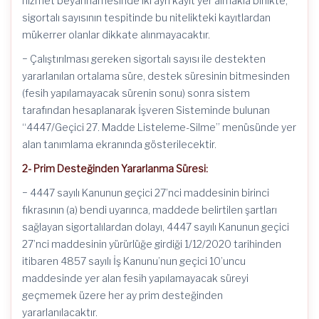
hizmet beyannamesinde iki ayrı kayıt yer almakla birlikte,
sigortalı sayısının tespitinde bu nitelikteki kayıtlardan
mükerrer olanlar dikkate alınmayacaktır.
− Çalıştırılması gereken sigortalı sayısı ile destekten
yararlanılan ortalama süre, destek süresinin bitmesinden
(fesih yapılamayacak sürenin sonu) sonra sistem
tarafından hesaplanarak İşveren Sisteminde bulunan
“4447/Geçici 27. Madde Listeleme-Silme” menüsünde yer
alan tanımlama ekranında gösterilecektir.
2- Prim Desteğinden Yararlanma Süresi:
− 4447 sayılı Kanunun geçici 27’nci maddesinin birinci
fıkrasının (a) bendi uyarınca, maddede belirtilen şartları
sağlayan sigortalılardan dolayı, 4447 sayılı Kanunun geçici
27’nci maddesinin yürürlüğe girdiği 1/12/2020 tarihinden
itibaren 4857 sayılı İş Kanunu’nun geçici 10’uncu
maddesinde yer alan fesih yapılamayacak süreyi
geçmemek üzere her ay prim desteğinden
yararlanılacaktır.