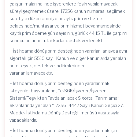
çalıştırılmaları halinde işverenlere fesih yapılamayacak
süreyi geçmemek üzere, 17256 kanun numarası seçilmek
suretiyle düzenlenmiş olan aylık prim ve hizmet
belgesinde/muhtasar ve prim hizmet beyannamesinde
kayıtlı prim ödeme gün sayısının, günlük 44,15 TL ile çarpımı
sonucu bulunan tutar kadar destek verilecektir.
− İstihdama dönüş prim desteğinden yararlanılan ayda aynı
sigortalı için 5510 sayılı Kanun ve diğer kanunlarda yer alan
prim teşvik, destek ve indirimlerinden
yararlanılamayacaktır.
− İstihdama dönüş prim desteğinden yararlanmak
isteyenler başvurularını, “e-SGK/İşveren/İşveren
Sistemi/Teşvikten Faydalanılacak Sigortalı Tanımlama”
ekranlarında yer alan “17256- 4447 Sayılı Kanun Geçici 27.
Madde- İstihdama Dönüş Desteği” menüsü vasıtasıyla
yapacaklardır.
− İstihdama dönüş prim desteğinden yararlanmak için