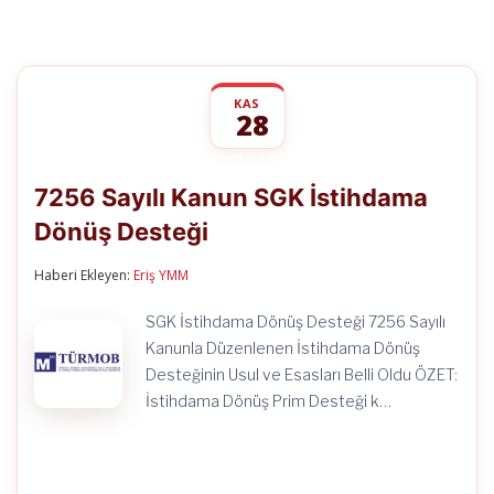
KAS
28
7256
yorumlar kapalı
Sayılı
7256 Sayılı Kanun SGK İstihdama
Kanun
SGK
Dönüş Desteği
İstihdama
Dönüş
Desteği
Haberi Ekleyen:
Eriş YMM
için
SGK İstihdama Dönüş Desteği 7256 Sayılı
Kanunla Düzenlenen İstihdama Dönüş
Desteğinin Usul ve Esasları Belli Oldu ÖZET:
İstihdama Dönüş Prim Desteği k…