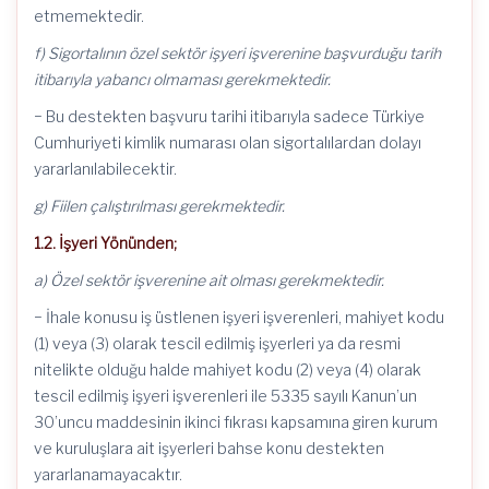
etmemektedir.
f) Sigortalının özel sektör işyeri işverenine başvurduğu tarih
itibarıyla yabancı olmaması gerekmektedir.
− Bu destekten başvuru tarihi itibarıyla sadece Türkiye
Cumhuriyeti kimlik numarası olan sigortalılardan dolayı
yararlanılabilecektir.
g) Fiilen çalıştırılması gerekmektedir.
1.2. İşyeri Yönünden;
a) Özel sektör işverenine ait olması gerekmektedir.
− İhale konusu iş üstlenen işyeri işverenleri, mahiyet kodu
(1) veya (3) olarak tescil edilmiş işyerleri ya da resmi
nitelikte olduğu halde mahiyet kodu (2) veya (4) olarak
tescil edilmiş işyeri işverenleri ile 5335 sayılı Kanun’un
30’uncu maddesinin ikinci fıkrası kapsamına giren kurum
ve kuruluşlara ait işyerleri bahse konu destekten
yararlanamayacaktır.