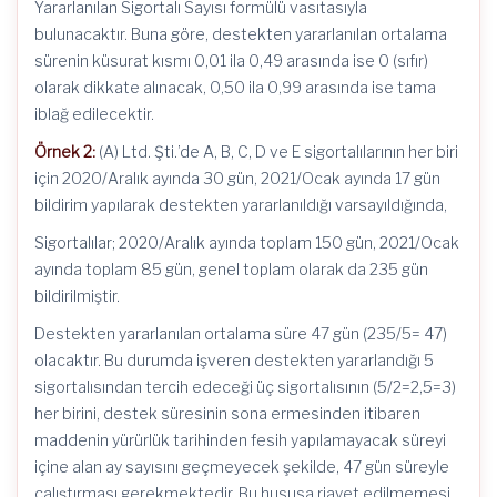
Yararlanılan Sigortalı Sayısı formülü vasıtasıyla
bulunacaktır. Buna göre, destekten yararlanılan ortalama
sürenin küsurat kısmı 0,01 ila 0,49 arasında ise 0 (sıfır)
olarak dikkate alınacak, 0,50 ila 0,99 arasında ise tama
iblağ edilecektir.
Örnek 2:
(A) Ltd. Şti.’de A, B, C, D ve E sigortalılarının her biri
için 2020/Aralık ayında 30 gün, 2021/Ocak ayında 17 gün
bildirim yapılarak destekten yararlanıldığı varsayıldığında,
Sigortalılar; 2020/Aralık ayında toplam 150 gün, 2021/Ocak
ayında toplam 85 gün, genel toplam olarak da 235 gün
bildirilmiştir.
Destekten yararlanılan ortalama süre 47 gün (235/5= 47)
olacaktır. Bu durumda işveren destekten yararlandığı 5
sigortalısından tercih edeceği üç sigortalısının (5/2=2,5=3)
her birini, destek süresinin sona ermesinden itibaren
maddenin yürürlük tarihinden fesih yapılamayacak süreyi
içine alan ay sayısını geçmeyecek şekilde, 47 gün süreyle
çalıştırması gerekmektedir. Bu hususa riayet edilmemesi