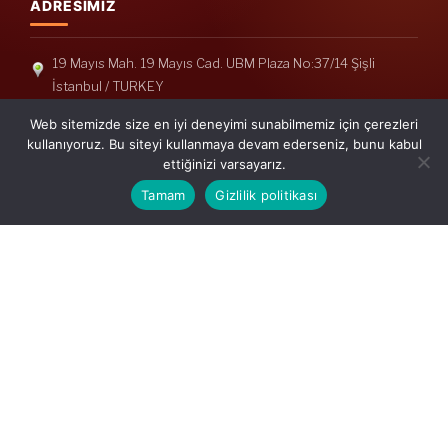
ADRESIMIZ
19 Mayıs Mah. 19 Mayıs Cad. UBM Plaza No:37/14 Şişli
İstanbul / TURKEY
Telefon: +90(212) 240 33 39
Web sitemizde size en iyi deneyimi sunabilmemiz için çerezleri
Telefon: +90(212) 248 19 36
kullanıyoruz. Bu siteyi kullanmaya devam ederseniz, bunu kabul
ettiğinizi varsayarız.
info@erisymm.com
Tamam
Gizlilik politikası
PRATIK MENÜ
Ana Sayfa
Hakkımızda
Hizmetlerimiz
Güncel Mevzuat
İletişim