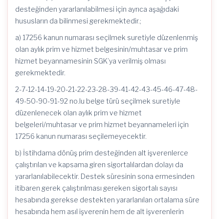
desteğinden yararlanılabilmesi için ayrıca aşağıdaki
hususların da bilinmesi gerekmektedir.;
a) 17256 kanun numarası seçilmek suretiyle düzenlenmiş
olan aylık prim ve hizmet belgesinin/muhtasar ve prim
hizmet beyannamesinin SGK’ya verilmiş olması
gerekmektedir.
2-7-12-14-19-20-21-22-23-28-39-41-42-43-45-46-47-48-
49-50-90-91-92 no.lu belge türü seçilmek suretiyle
düzenlenecek olan aylık prim ve hizmet
belgeleri/muhtasar ve prim hizmet beyannameleri için
17256 kanun numarası seçilemeyecektir.
b) İstihdama dönüş prim desteğinden alt işverenlerce
çalıştırılan ve kapsama giren sigortalılardan dolayı da
yararlanılabilecektir. Destek süresinin sona ermesinden
itibaren gerek çalıştırılması gereken sigortalı sayısı
hesabında gerekse destekten yararlanılan ortalama süre
hesabında hem asıl işverenin hem de alt işverenlerin