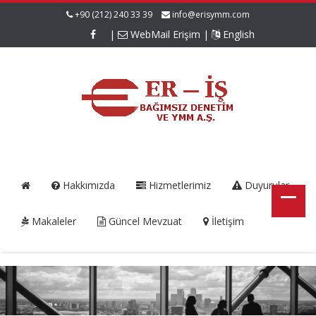
+90 (212) 240 33 39
info@erisymm.com
|
WebMail Erişim
|
English
Hakkımızda
Hizmetlerimiz
Duyurular
Makaleler
Güncel Mevzuat
İletişim