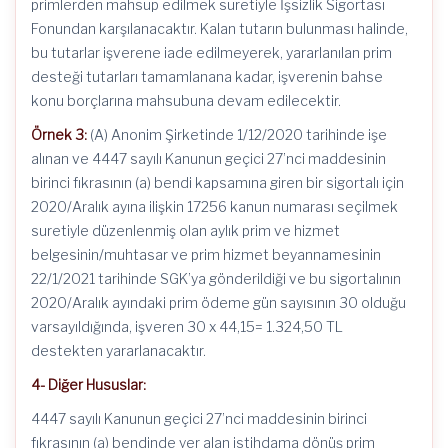
primlerden mahsup edilmek suretiyle İşsizlik Sigortası
Fonundan karşılanacaktır. Kalan tutarın bulunması halinde,
bu tutarlar işverene iade edilmeyerek, yararlanılan prim
desteği tutarları tamamlanana kadar, işverenin bahse
konu borçlarına mahsubuna devam edilecektir.
Örnek 3:
(A) Anonim Şirketinde 1/12/2020 tarihinde işe
alınan ve 4447 sayılı Kanunun geçici 27’nci maddesinin
birinci fıkrasının (a) bendi kapsamına giren bir sigortalı için
2020/Aralık ayına ilişkin 17256 kanun numarası seçilmek
suretiyle düzenlenmiş olan aylık prim ve hizmet
belgesinin/muhtasar ve prim hizmet beyannamesinin
22/1/2021 tarihinde SGK’ya gönderildiği ve bu sigortalının
2020/Aralık ayındaki prim ödeme gün sayısının 30 olduğu
varsayıldığında, işveren 30 x 44,15= 1.324,50 TL
destekten yararlanacaktır.
4- Diğer Hususlar:
4447 sayılı Kanunun geçici 27’nci maddesinin birinci
fıkrasının (a) bendinde yer alan istihdama dönüş prim