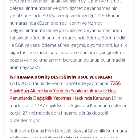
destekten yararlanılacak aya ilişkin aylık prim ve hizmet
belgesinin/muhtasar ve prim hizmet beyannamesinin
yasal süresinde SGK’ya verilip verilmediği, 17256 kanun
numarasında düzenlenen aylık prim ve hizmet
belgesinin/muhtasar ve prim hizmet beyannamesinden
tahakkuk edecek primlerin süresinde ödenip ödenmediği
ile SGK’ya yasal ödeme süresi geçmiş sigorta primi, işsizlik
sigortası primi, idari para cezası ve bunlara ilişkin gecikme
cezası ve gecikme zammı borcunun bulunup bulunmadığı
aranmayacaktır.
İSTİHDAMA DÖNÜŞ DESTEĞİNİN USUL VE ESALARI
17/11/2020 tarihinde Resmi Gazetede yayımlanan
7256
Sayılı Bazı Alacakların Yeniden Yapılandırılması ile Bazı
Kanunlarda Değişiklik Yapılması Hakkında Kanunun
12’inci
maddesi ile 4447 sayılı İşsizlik Sigortası Kanununa eklenen
geçici 27’inci maddede istihdama dönüş desteği
düzenlenmiştir.
İstihdama Dönüş Prim Desteği, Sosyal Güvenlik Kurumuna