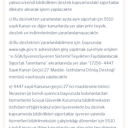
yalnızca kendi bildirdikleri destek kapsamındaki sigortalılar
dikkate alınarak işlem yapılacaktır.
c) Bu destekten yararlanılan ayda aynı sigortalı için 5510
sayılı Kanun ve diğer kanunlarda yer alan prim teşvik,
destek ve indirimlerinden yararlanılamayacaktır.
d) Bu destekten yararlanılabilmesi için, başvurular,
www.sgk.gov.tr adresinden giriş yapılmak suretiyle erişilen
“e-SGK/İşveren/İşveren Sistemi/Teşvikten Faydalanılacak
Sigortalı Tanımlama” ekranlarında yer alan “17256- 4447
Sayılı Kanun Geçici 27. Madde- İstihdama Dönüş Desteği”
menüsü vasıtasıyla yapılacaktır.
e) 4447 sayılı Kanunun geçici 27’nci maddesinin birinci
fıkrasının (a) bendi uyarınca başvuruda bulunanlardan
hizmetlerini Sosyal Güvenlik Kurumuna bildirilmeksizin
istihdam ettiğini kabul eden işverenlerin bu destek
kapsamında bildirdikleri sigortalılar, işveren yanında
hizmetleri bildirilmeksizin çalıştırıldığı dönemler için 5510
sayılı Kanun ve diğer kanunlarda yer alan prim teşviklerine