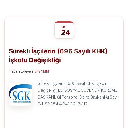
EKI
24
Sürekli
yorumlar kapalı
İşçilerin
Sürekli İşçilerin (696 Sayılı KHK)
(696
Sayılı
İşkolu Değişikliği
KHK)
İşkolu
Değişikliği
Haberi Ekleyen:
Eriş YMM
için
Sürekli İşçilerin (696 Sayılı KHK) İşkolu
Değişikliği T.C. SOSYAL GÜVENLİK KURUMU
BAŞKANLIĞI Personel Daire Başkanlığı Sayı :
E-11980544-841.02.17-112…