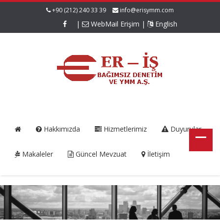
+90 (212) 240 33 39
info@erisymm.com
|
WebMail Erişim
|
English
Hakkımızda
Hizmetlerimiz
Duyurular
Makaleler
Güncel Mevzuat
İletişim