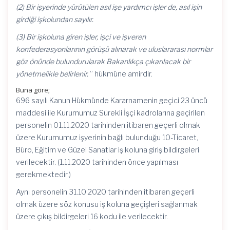
(2) Bir işyerinde yürütülen asıl işe yardımcı işler de, asıl işin
girdiği işkolundan sayılır.
(3) Bir işkoluna giren işler, işçi ve işveren
konfederasyonlarının görüşü alınarak ve uluslararası normlar
göz önünde bulundurularak Bakanlıkça çıkarılacak bir
yönetmelikle belirlenir.
” hükmüne amirdir.
Buna göre;
696 sayılı Kanun Hükmünde Kararnamenin geçici 23 üncü
maddesi ile Kurumumuz Sürekli İşçi kadrolarına geçirilen
personelin 01.11.2020 tarihinden itibaren geçerli olmak
üzere Kurumumuz işyerinin bağlı bulunduğu 10-Ticaret,
Büro, Eğitim ve Güzel Sanatlar iş koluna giriş bildirgeleri
verilecektir. (1.11.2020 tarihinden önce yapılması
gerekmektedir.)
Aynı personelin 31.10.2020 tarihinden itibaren geçerli
olmak üzere söz konusu iş koluna geçişleri sağlanmak
üzere çıkış bildirgeleri 16 kodu ile verilecektir.