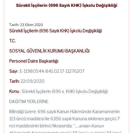
Sürekli İşçilerin (696 Sayılı KHK) İşkolu Değişikliği
Tarih: 23 Ekim 2020
Sürekli İşçilerin (696 Sayılı KHK) İşkolu Değişikliği
T.C.
SOSYAL GÜVENLİK KURUMU BAŞKANLIĞI
Personel Daire Başkanlığı
Sayı
: E-11980544-841.02.17-11276207
Tarih:
22/09/2020
Konu
: Sürekli İşçilerin (696 s. KHK) İşkolu Değişikliği
DAĞITIM YERLERİNE
Bilindiği üzere; 696 sayılı Kanun Hükmünde Kararnamenin
113 üncü maddesi ile 6356 sayılı Kanuna eklenen geçici 7
nci maddesinin birinci fıkrasında; “
… anılan Kanun
Hükmünde Kararnamenin geçici 23 üncü ve geçici 24 üncü