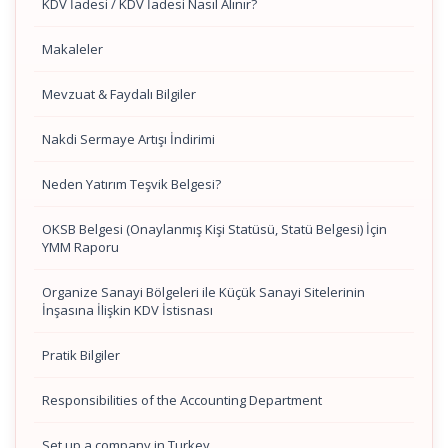
KDV İadesi / KDV İadesi Nasıl Alınır?
Makaleler
Mevzuat & Faydalı Bilgiler
Nakdi Sermaye Artışı İndirimi
Neden Yatırım Teşvik Belgesi?
OKSB Belgesi (Onaylanmış Kişi Statüsü, Statü Belgesi) İçin
YMM Raporu
Organize Sanayi Bölgeleri ile Küçük Sanayi Sitelerinin
İnşasına İlişkin KDV İstisnası
Pratik Bilgiler
Responsibilities of the Accounting Department
Set up a company in Turkey