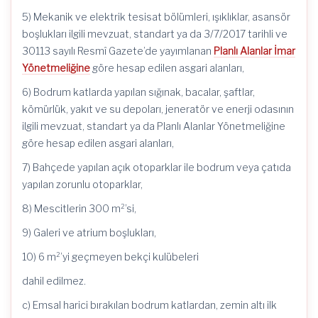
5) Mekanik ve elektrik tesisat bölümleri, ışıklıklar, asansör
boşlukları ilgili mevzuat, standart ya da 3/7/2017 tarihli ve
30113 sayılı Resmî Gazete’de yayımlanan
Planlı Alanlar İmar
Yönetmeliğine
göre hesap edilen asgari alanları,
6) Bodrum katlarda yapılan sığınak, bacalar, şaftlar,
kömürlük, yakıt ve su depoları, jeneratör ve enerji odasının
ilgili mevzuat, standart ya da Planlı Alanlar Yönetmeliğine
göre hesap edilen asgari alanları,
7) Bahçede yapılan açık otoparklar ile bodrum veya çatıda
yapılan zorunlu otoparklar,
8) Mescitlerin 300 m²’si,
9) Galeri ve atrium boşlukları,
10) 6 m²’yi geçmeyen bekçi kulübeleri
dahil edilmez.
c) Emsal harici bırakılan bodrum katlardan, zemin altı ilk