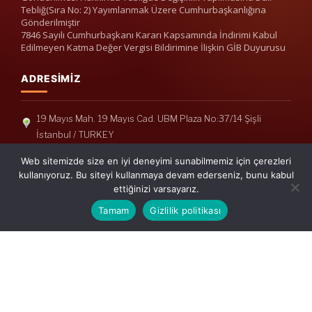
Tebliğ(Sıra No: 2) Yayımlanmak Üzere Cumhurbaşkanlığına
Gönderilmiştir
7846 Sayılı Cumhurbaşkanı Kararı Kapsamında İndirimi Kabul
Edilmeyen Katma Değer Vergisi Bildirimine İlişkin GİB Duyurusu
ADRESIMIZ
19 Mayıs Mah. 19 Mayıs Cad. UBM Plaza No:37/14 Şişli
İstanbul / TURKEY
Telefon: +90(212) 240 33 39
Web sitemizde size en iyi deneyimi sunabilmemiz için çerezleri
Telefon: +90(212) 248 19 36
kullanıyoruz. Bu siteyi kullanmaya devam ederseniz, bunu kabul
ettiğinizi varsayarız.
info@erisymm.com
Tamam
Gizlilik politikası
PRATIK MENÜ
Ana Sayfa
Hakkımızda
Hizmetlerimiz