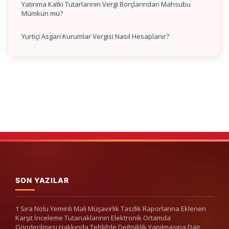
Yatırıma Katkı Tutarlarının Vergi Borçlarından Mahsubu
Mümkün mü?
Yurtiçi Asgari Kurumlar Vergisi Nasıl Hesaplanır?
SON YAZILAR
1 Sıra Nolu Yeminli Mali Müşavirlik Tasdik Raporlarına Eklenen
Karşıt İnceleme Tutanaklarının Elektronik Ortamda
Gönderilmesi Hakkında Tebliğde Değişiklik Yapılmasına Dair