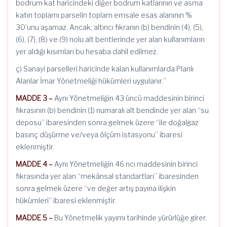
bodrum kat haricindeki diğer bodrum katlarının ve asma
katın toplamı parselin toplam emsale esas alanının %
30’unu aşamaz. Ancak; altıncı fıkranın (b) bendinin (4), (5),
(6), (7), (8) ve (9) nolu alt bentlerinde yer alan kullanımların
yer aldığı kısımları bu hesaba dahil edilmez.
ç) Sanayi parselleri haricinde kalan kullanımlarda Planlı
Alanlar İmar Yönetmeliği hükümleri uygulanır.”
MADDE 3 –
Aynı Yönetmeliğin 43 üncü maddesinin birinci
fıkrasının (b) bendinin (1) numaralı alt bendinde yer alan “su
deposu” ibaresinden sonra gelmek üzere “ile doğalgaz
basınç düşürme ve/veya ölçüm istasyonu” ibaresi
eklenmiştir.
MADDE 4 –
Aynı Yönetmeliğin 46 ncı maddesinin birinci
fıkrasında yer alan “mekânsal standartları” ibaresinden
sonra gelmek üzere “ve değer artış payına ilişkin
hükümleri” ibaresi eklenmiştir.
MADDE 5 –
Bu Yönetmelik yayımı tarihinde yürürlüğe girer.