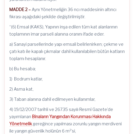
MADDE 2 –
Aynı Yönetmeliğin 36 ncı maddesinin altıncı
fıkrası aşağıdaki şekilde değiştirilmiştir.
“(6) Emsal (KAKS), Yapının inşa edilen tüm kat alanlarının
toplamının imar parseli alanına oranını ifade eder.
a) Sanayi parsellerinde yapı emsali belirlenirken; çekme ve
çatı katı ile kapalı çıkmalar dahil kullanılabilen bütün katların
toplamı hesaplanır.
b) Bu hesaba;
1) Bodrum katlar,
2) Asma kat,
3) Taban alanına dahil edilmeyen kullanımlar,
4) 19/12/2007 tarihli ve 26735 sayılı Resmî Gazete’de
yayımlanan
Binaların Yangından Korunması Hakkında
Yönetmelik
gereğince yapılması zorunlu yangın merdiveni
ile yangın güvenlik holünün 6 m²’si,