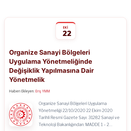
EKI
22
Organize
yorumlar kapalı
Sanayi
Organize Sanayi Bölgeleri
Bölgeleri
Uygulama
Uygulama Yönetmeliğinde
Yönetmeliğinde
Değişiklik
Değişiklik Yapılmasına Dair
Yapılmasına
Dair
Yönetmelik
Yönetmelik
için
Haberi Ekleyen:
Eriş YMM
Organize Sanayi Bölgeleri Uygulama
Yönetmeliği 22/10/2020 22 Ekim 2020
Tarihli Resmi Gazete Sayı: 31282 Sanayi ve
Teknoloji Bakanlığından: MADDE 1 – 2…