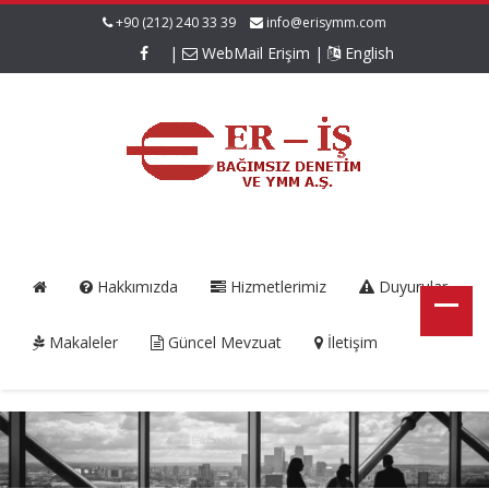
+90 (212) 240 33 39
info@erisymm.com
|
WebMail Erişim
|
English
Hakkımızda
Hizmetlerimiz
Duyurular
Makaleler
Güncel Mevzuat
İletişim