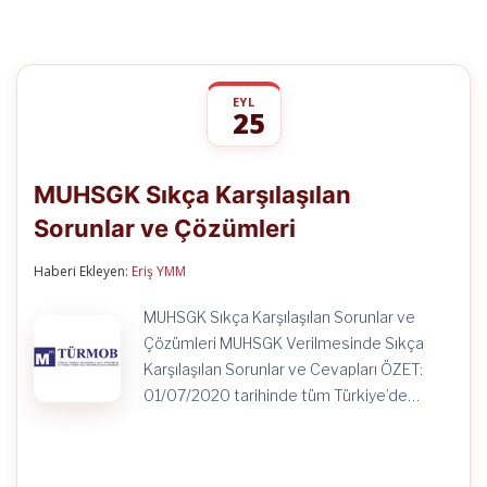
EYL
25
MUHSGK
yorumlar kapalı
Sıkça
MUHSGK Sıkça Karşılaşılan
Karşılaşılan
Sorunlar
Sorunlar ve Çözümleri
ve
Çözümleri
için
Haberi Ekleyen:
Eriş YMM
MUHSGK Sıkça Karşılaşılan Sorunlar ve
Çözümleri MUHSGK Verilmesinde Sıkça
Karşılaşılan Sorunlar ve Cevapları ÖZET:
01/07/2020 tarihinde tüm Türkiye’de…