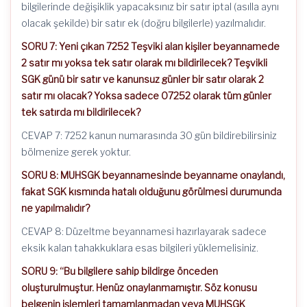
bilgilerinde değişiklik yapacaksınız bir satır iptal (asılla aynı
olacak şekilde) bir satır ek (doğru bilgilerle) yazılmalıdır.
SORU 7: Yeni çıkan 7252 Teşviki alan kişiler beyannamede
2 satır mı yoksa tek satır olarak mı bildirilecek? Teşvikli
SGK günü bir satır ve kanunsuz günler bir satır olarak 2
satır mı olacak? Yoksa sadece 07252 olarak tüm günler
tek satırda mı bildirilecek?
CEVAP 7: 7252 kanun numarasında 30 gün bildirebilirsiniz
bölmenize gerek yoktur.
SORU 8: MUHSGK beyannamesinde beyanname onaylandı,
fakat SGK kısmında hatalı olduğunu görülmesi durumunda
ne yapılmalıdır?
CEVAP 8: Düzeltme beyannamesi hazırlayarak sadece
eksik kalan tahakkuklara esas bilgileri yüklemelisiniz.
SORU 9: “Bu bilgilere sahip bildirge önceden
oluşturulmuştur. Henüz onaylanmamıştır. Söz konusu
belgenin işlemleri tamamlanmadan veya MUHSGK