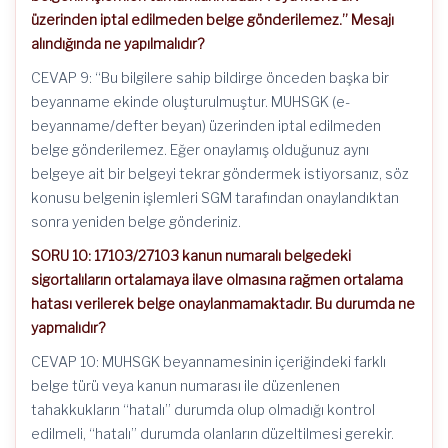
üzerinden iptal edilmeden belge gönderilemez.” Mesajı
alındığında ne yapılmalıdır?
CEVAP 9: “Bu bilgilere sahip bildirge önceden başka bir
beyanname ekinde oluşturulmuştur. MUHSGK (e-
beyanname/defter beyan) üzerinden iptal edilmeden
belge gönderilemez. Eğer onaylamış olduğunuz aynı
belgeye ait bir belgeyi tekrar göndermek istiyorsanız, söz
konusu belgenin işlemleri SGM tarafından onaylandıktan
sonra yeniden belge gönderiniz.
SORU 10: 17103/27103 kanun numaralı belgedeki
sigortalıların ortalamaya ilave olmasına rağmen ortalama
hatası verilerek belge onaylanmamaktadır. Bu durumda ne
yapmalıdır?
CEVAP 10: MUHSGK beyannamesinin içeriğindeki farklı
belge türü veya kanun numarası ile düzenlenen
tahakkukların “hatalı” durumda olup olmadığı kontrol
edilmeli, “hatalı” durumda olanların düzeltilmesi gerekir.