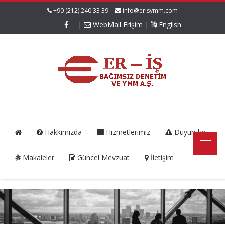
+90 (212) 240 33 39
info@erisymm.com
|
WebMail Erişim
|
English
Hakkımızda
Hizmetlerimiz
Duyurular
Makaleler
Güncel Mevzuat
İletişim