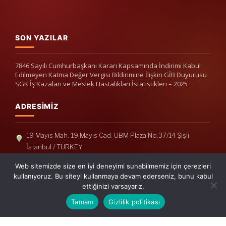
SON YAZILAR
7846 Sayılı Cumhurbaşkanı Kararı Kapsamında İndirimi Kabul
Edilmeyen Katma Değer Vergisi Bildirimine İlişkin GİB Duyurusu
SGK İş Kazaları ve Meslek Hastalıkları İstatistikleri – 2025
ADRESIMIZ
19 Mayıs Mah. 19 Mayıs Cad. UBM Plaza No:37/14 Şişli
İstanbul / TURKEY
Telefon: +90(212) 240 33 39
Web sitemizde size en iyi deneyimi sunabilmemiz için çerezleri
Telefon: +90(212) 248 19 36
kullanıyoruz. Bu siteyi kullanmaya devam ederseniz, bunu kabul
ettiğinizi varsayarız.
info@erisymm.com
Tamam
Gizlilik politikası
PRATIK MENÜ