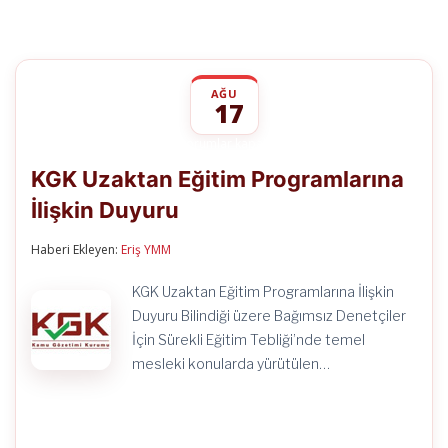
AĞU
17
KGK
yorumlar kapalı
Uzaktan
KGK Uzaktan Eğitim Programlarına
Eğitim
Programlarına
İlişkin Duyuru
İlişkin
Duyuru
için
Haberi Ekleyen:
Eriş YMM
KGK Uzaktan Eğitim Programlarına İlişkin
Duyuru Bilindiği üzere Bağımsız Denetçiler
İçin Sürekli Eğitim Tebliği’nde temel
mesleki konularda yürütülen…