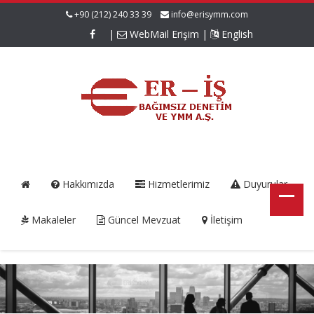
+90 (212) 240 33 39
info@erisymm.com
|
WebMail Erişim
|
English
Hakkımızda
Hizmetlerimiz
Duyurular
Makaleler
Güncel Mevzuat
İletişim