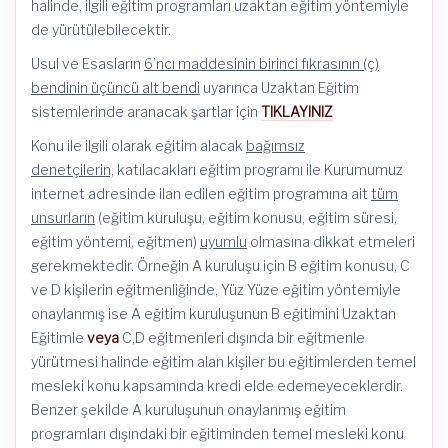
halinde, ilgili eğitim programları uzaktan eğitim yöntemiyle
de yürütülebilecektir.
Usul ve Esasların
6’ncı maddesinin birinci fıkrasının (ç)
bendinin üçüncü alt bendi
uyarınca Uzaktan Eğitim
sistemlerinde aranacak şartlar için
TIKLAYINIZ
Konu ile ilgili olarak eğitim alacak
bağımsız
denetçilerin,
katılacakları eğitim programı ile Kurumumuz
internet adresinde ilan edilen eğitim programına ait
tüm
unsurların
(eğitim kuruluşu, eğitim konusu, eğitim süresi,
eğitim yöntemi, eğitmen)
uyumlu
olmasına dikkat etmeleri
gerekmektedir. Örneğin A kuruluşu için B eğitim konusu, C
ve D kişilerin eğitmenliğinde, Yüz Yüze eğitim yöntemiyle
onaylanmış ise A eğitim kuruluşunun B eğitimini Uzaktan
Eğitimle
veya
C,D eğitmenleri dışında bir eğitmenle
yürütmesi halinde eğitim alan kişiler bu eğitimlerden temel
mesleki konu kapsamında kredi elde edemeyeceklerdir.
Benzer şekilde A kuruluşunun onaylanmış eğitim
programları dışındaki bir eğitiminden temel mesleki konu