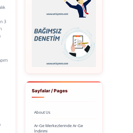
lık
en 3
n
n
e
yapım
Sayfalar / Pages
About Us
a
Ar-Ge Merkezlerinde Ar-Ge
İndirimi