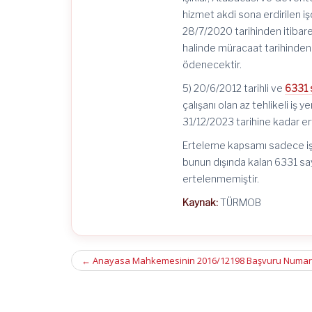
hizmet akdi sona erdirilen i
28/7/2020 tarihinden itibar
halinde müracaat tarihinden 
ödenecektir.
5) 20/6/2012 tarihli ve
6331 s
çalışanı olan az tehlikeli iş 
31/12/2023 tarihine kadar er
Erteleme kapsamı sadece işye
bunun dışında kalan 6331 say
ertelenmemiştir.
Kaynak:
TÜRMOB
Post
←
Anayasa Mahkemesinin 2016/12198 Başvuru Numaralı
navigation