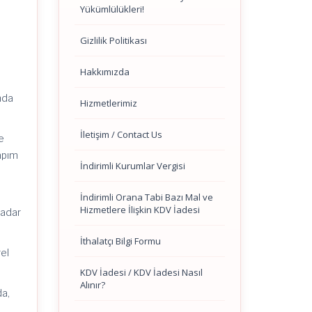
Yükümlülükleri!
Gizlilik Politikası
Hakkımızda
ında
Hizmetlerimiz
İletişim / Contact Us
e
yapım
İndirimli Kurumlar Vergisi
İndirimli Orana Tabi Bazı Mal ve
Hizmetlere İlişkin KDV İadesi
kadar
İthalatçı Bilgi Formu
el
KDV İadesi / KDV İadesi Nasıl
Alınır?
da,
e