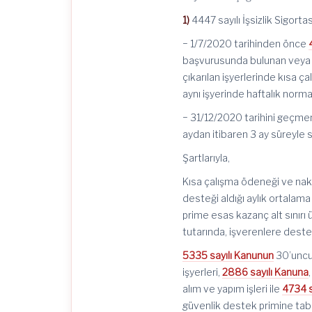
1)
4447 sayılı İşsizlik Sigor
− 1/7/2020 tarihinden önce
başvurusunda bulunan veya 
çıkarılan işyerlerinde kısa 
aynı işyerinde haftalık norm
− 31/12/2020 tarihini geçmem
aydan itibaren 3 ay süreyle sı
Şartlarıyla,
Kısa çalışma ödeneği ve nakd
desteği aldığı aylık ortalama
prime esas kazanç alt sınırı 
tutarında, işverenlere deste
5335 sayılı Kanunun
30’uncu 
işyerleri,
2886 sayılı Kanuna
alım ve yapım işleri ile
4734 s
güvenlik destek primine tabi 