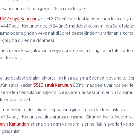
tası Kanununa eklenen geçici 26’ncı maddeyle;
4447 sayılı Kanunun
geçici 23’üncü maddesi kapsamında kısa çalışm
4447 sayılı Kanunun geçici 24’üncü maddesi kapsamında ücretsiz iz
çalışma ödeneğinden veya nakdi ücret desteğinden yararlanan sigortal
al çalışma süresine dönmesi,
ek üzere kısa çalışmanın veya ücretsiz iznin bittiği tarihi takip eden
nırlı olmak,
i ücret desteği alan sigortalının kısa çalışma ödeneği veya nakdi üc
 gün sayısı kadar,
5510 sayılı Kanunun
82’nci maddesi uyarınca belirl
üzerinden hesaplanan sigortalı ve işveren hissesi primlerinin toplamı
kten verilecektir.
maddesinin ikinci fıkrası kapsamına giren kurum ve kuruluşlara ait
, 4734 sayılı Kanuna ve uluslararası anlaşma hükümlerine istinaden ya
ayılı Kanundan
istisna olan alım ve yapım işlerine ilişkin işyerleri ve s
çalışanlar,