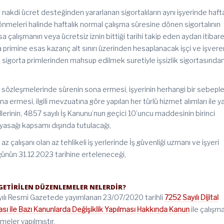
akdi ücret desteğinden yararlanan sigortalıların aynı işyerinde hafta
nmeleri halinde haftalık normal çalışma süresine dönen sigortalının
a çalışmanın veya ücretsiz iznin bittiği tarihi takip eden aydan itibar
primine esas kazanç alt sınırı üzerinden hesaplanacak işçi ve işvere
sigorta primlerinden mahsup edilmek suretiyle işsizlik sigortasında
et sözleşmelerinde sürenin sona ermesi, işyerinin herhangi bir sebepl
a ermesi, ilgili mevzuatına göre yapılan her türlü hizmet alımları ile 
llerinin, 4857 sayılı İş Kanunu’nun geçici 10’uncu maddesinin birinci
yasağı kapsamı dışında tutulacağı,
z çalışanı olan az tehlikeli iş yerlerinde İş güvenliği uzmanı ve işyeri
ğünün 31.12.2023 tarihine erteleneceği,
 GETİRİLEN DÜZENLEMELER NELERDİR?
yılı Resmi Gazetede yayımlanan 23/07/2020 tarihli
7252 Sayılı Dijital
ı ile Bazı Kanunlarda Değişiklik Yapılması Hakkında Kanun
ile çalışm
eler yapılmıştır.