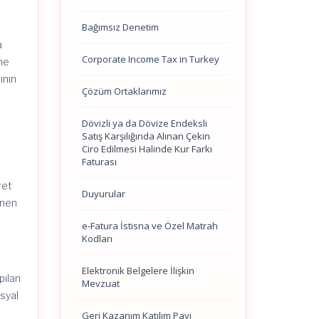
Bağımsız Denetim
a
Corporate Income Tax in Turkey
ne
ının
Çözüm Ortaklarımız
Dövizli ya da Dövize Endeksli
Satış Karşılığında Alınan Çekin
Ciro Edilmesi Halinde Kur Farkı
Faturası
ret
Duyurular
enen
e-Fatura İstisna ve Özel Matrah
Kodları
Elektronik Belgelere İlişkin
pılan
Mevzuat
osyal
Geri Kazanım Katılım Payı