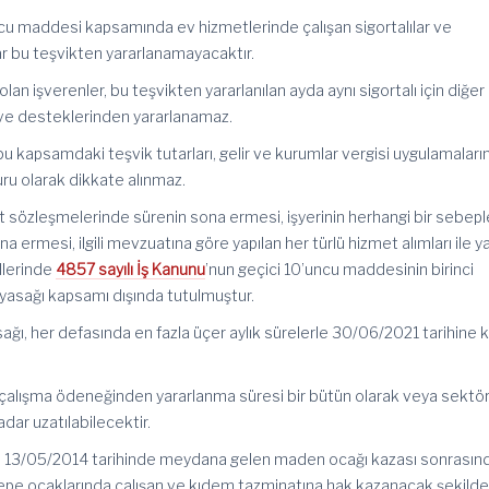
ncu maddesi kapsamında ev hizmetlerinde çalışan sigortalılar ve
lar bu teşvikten yararlanamayacaktır.
an işverenler, bu teşvikten yararlanılan ayda aynı sigortalı için diğer
ik ve desteklerinden yararlanamaz.
bu kapsamdaki teşvik tutarları, gelir ve kurumlar vergisi uygulamalar
uru olarak dikkate alınmaz.
met sözleşmelerinde sürenin sona ermesi, işyerinin herhangi bir sebepl
a ermesi, ilgili mevzuatına göre yapılan her türlü hizmet alımları ile 
llerinde
4857 sayılı İş Kanunu
’nun geçici 10’uncu maddesinin birinci
 yasağı kapsamı dışında tutulmuştur.
ğı, her defasında en fazla üçer aylık sürelerle 30/06/2021 tarihine 
alışma ödeneğinden yararlanma süresi bir bütün olarak veya sektör
dar uzatılabilecektir.
e 13/05/2014 tarihinde meydana gelen maden ocağı kazası sonrasın
tepe ocaklarında çalışan ve kıdem tazminatına hak kazanacak şekild