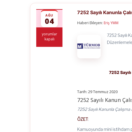
7252 Sayılı Kanunla Ça
AĞU
04
Haberi Ekleyen:
Eriş YMM
7252
yorumlar
7252 Sayılı 
Sayılı
kapalı
Düzenlemeler
Kanunla
Çalışma
Hayatında
Yapılan
Yeni
Düzenlemeler
7252 Sayıl
için
Tarih: 29 Temmuz 2020
7252 Sayılı Kanun Çal
7252 Sayılı Kanunla Çalışma 
ÖZET
:
Kamuoyunda mini istihdam pak