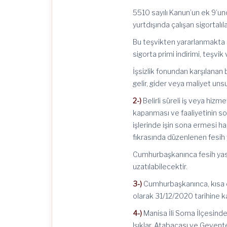
5510 sayılı Kanun’un ek 9’u
yurtdışında çalışan sigortalı
Bu teşvikten yararlanmakta ol
sigorta primi indirimi, teşv
İşsizlik fonundan karşılanan 
gelir, gider veya maliyet uns
2-)
Belirli süreli iş veya hiz
kapanması ve faaliyetinin son
işlerinde işin sona ermesi ha
fıkrasında düzenlenen fesih
Cumhurbaşkanınca fesih yasa
uzatılabilecektir.
3-)
Cumhurbaşkanınca, kısa ç
olarak 31/12/2020 tarihine ka
4-)
Manisa İli Soma İlçesind
Işıklar, Atabacası ve Geven