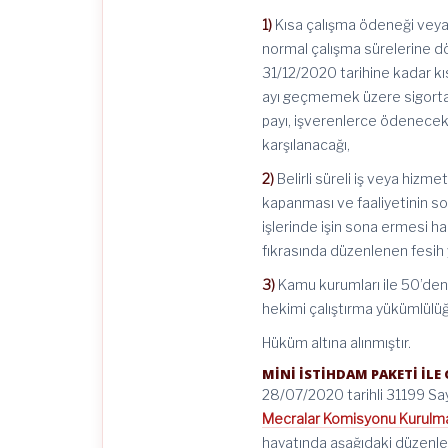
1)
Kısa çalışma ödeneği veya n
normal çalışma sürelerine dö
31/12/2020 tarihine kadar kıs
ayı geçmemek üzere sigorta 
payı, işverenlerce ödenecek 
karşılanacağı,
2)
Belirli süreli iş veya hizm
kapanması ve faaliyetinin son
işlerinde işin sona ermesi ha
fıkrasında düzenlenen fesih 
3)
Kamu kurumları ile 50’den a
hekimi çalıştırma yükümlülü
Hüküm altına alınmıştır.
MİNİ İSTİHDAM PAKETİ İLE
28/07/2020 tarihli 31199 Sa
Mecralar Komisyonu Kurulmas
hayatında aşağıdaki düzenlem