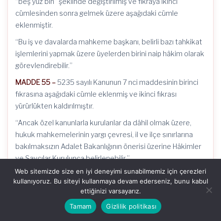
“beş yüz bin” şeklinde değiştirilmiş ve fıkraya ikinci
cümlesinden sonra gelmek üzere aşağıdaki cümle
eklenmiştir.
“Bu iş ve davalarda mahkeme başkanı, belirli bazı tahkikat
işlemlerini yapmak üzere üyelerden birini naip hâkim olarak
görevlendirebilir.”
MADDE 55 –
5235 sayılı Kanunun 7 nci maddesinin birinci
fıkrasına aşağıdaki cümle eklenmiş ve ikinci fıkrası
yürürlükten kaldırılmıştır.
“Ancak özel kanunlarla kurulanlar da dâhil olmak üzere,
hukuk mahkemelerinin yargı çevresi, il ve ilçe sınırlarına
bakılmaksızın Adalet Bakanlığının önerisi üzerine Hâkimler
ve Savcılar Kurulunca belirlenebilir.”
Web sitemizde size en iyi deneyimi sunabilmemiz için çerezleri
MADDE 56 –
3/6/2007 tarihli ve
5684 sayılı Sigortacılık
kullanıyoruz. Bu siteyi kullanmaya devam ederseniz, bunu kabul
Kanununun
30 uncu maddesinin onaltıncı fıkrasının son
ettiğinizi varsayarız.
cümlesi aşağıdaki şekilde değiştirilmiştir.
Tamam
Gizlilik politikası
“Komisyon Müdürünce karar en geç üç iş günü içinde