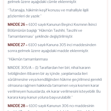
gelmek üzere aşağıdaki cümle eklenmiştir.
“Tutanağa, hâkimin keşif konusu ve mahalliyle ilgili
gözlemleri de yazılır.”
MADDE 26 –
6100 sayılı Kanunun Beşinci Kısmının İkinci
Bölümünün başlığı “Hükmün Tashihi, Tavzihi ve
Tamamlanması” şeklinde değiştirilmiştir.
MADDE 27 –
6100 sayılı Kanuna 305 inci maddesinden
sonra gelmek üzere aşağıdaki madde eklenmiştir.
“Hükmün tamamlanması
MADDE 305/A –
(1) Taraflardan her biri, nihaî kararın
tebliğinden itibaren bir ay içinde, yargılamada ileri
sürülmesine veya kendiliğinden hükme geçirilmesi gerekli
olmasına rağmen hakkında tamamen veya kısmen karar
verilmeyen hususlarda, ek karar verilmesini isteyebilir. Bu
karara karşı kanun yoluna başvurulabilir.”
MADDE 28 –
6100 sayılı Kanunun 306 ncı maddesinin