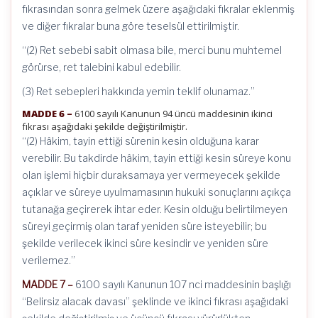
fıkrasından sonra gelmek üzere aşağıdaki fıkralar eklenmiş
ve diğer fıkralar buna göre teselsül ettirilmiştir.
“(2) Ret sebebi sabit olmasa bile, merci bunu muhtemel
görürse, ret talebini kabul edebilir.
(3) Ret sebepleri hakkında yemin teklif olunamaz.”
MADDE 6 –
6100 sayılı Kanunun 94 üncü maddesinin ikinci
fıkrası aşağıdaki şekilde değiştirilmiştir.
“(2) Hâkim, tayin ettiği sürenin kesin olduğuna karar
verebilir. Bu takdirde hâkim, tayin ettiği kesin süreye konu
olan işlemi hiçbir duraksamaya yer vermeyecek şekilde
açıklar ve süreye uyulmamasının hukuki sonuçlarını açıkça
tutanağa geçirerek ihtar eder. Kesin olduğu belirtilmeyen
süreyi geçirmiş olan taraf yeniden süre isteyebilir; bu
şekilde verilecek ikinci süre kesindir ve yeniden süre
verilemez.”
MADDE 7 –
6100 sayılı Kanunun 107 nci maddesinin başlığı
“Belirsiz alacak davası” şeklinde ve ikinci fıkrası aşağıdaki