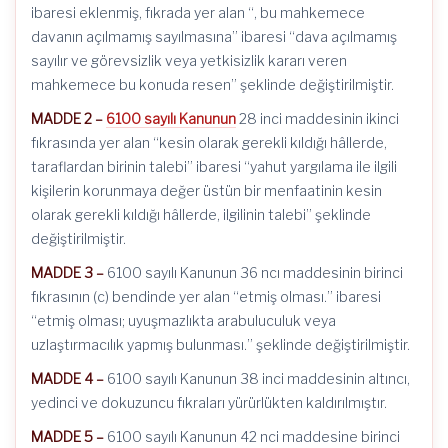
ibaresi eklenmiş, fıkrada yer alan “, bu mahkemece
davanın açılmamış sayılmasına” ibaresi “dava açılmamış
sayılır ve görevsizlik veya yetkisizlik kararı veren
mahkemece bu konuda resen” şeklinde değiştirilmiştir.
MADDE 2 –
6100 sayılı Kanunun
28 inci maddesinin ikinci
fıkrasında yer alan “kesin olarak gerekli kıldığı hâllerde,
taraflardan birinin talebi” ibaresi “yahut yargılama ile ilgili
kişilerin korunmaya değer üstün bir menfaatinin kesin
olarak gerekli kıldığı hâllerde, ilgilinin talebi” şeklinde
değiştirilmiştir.
MADDE 3 –
6100 sayılı Kanunun 36 ncı maddesinin birinci
fıkrasının (c) bendinde yer alan “etmiş olması.” ibaresi
“etmiş olması; uyuşmazlıkta arabuluculuk veya
uzlaştırmacılık yapmış bulunması.” şeklinde değiştirilmiştir.
MADDE 4 –
6100 sayılı Kanunun 38 inci maddesinin altıncı,
yedinci ve dokuzuncu fıkraları yürürlükten kaldırılmıştır.
MADDE 5 –
6100 sayılı Kanunun 42 nci maddesine birinci