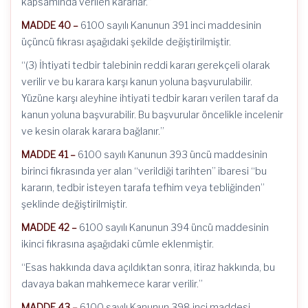
kapsamında verilen kararlar.”
MADDE 40 –
6100 sayılı Kanunun 391 inci maddesinin
üçüncü fıkrası aşağıdaki şekilde değiştirilmiştir.
“(3) İhtiyati tedbir talebinin reddi kararı gerekçeli olarak
verilir ve bu karara karşı kanun yoluna başvurulabilir.
Yüzüne karşı aleyhine ihtiyati tedbir kararı verilen taraf da
kanun yoluna başvurabilir. Bu başvurular öncelikle incelenir
ve kesin olarak karara bağlanır.”
MADDE 41 –
6100 sayılı Kanunun 393 üncü maddesinin
birinci fıkrasında yer alan “verildiği tarihten” ibaresi “bu
kararın, tedbir isteyen tarafa tefhim veya tebliğinden”
şeklinde değiştirilmiştir.
MADDE 42 –
6100 sayılı Kanunun 394 üncü maddesinin
ikinci fıkrasına aşağıdaki cümle eklenmiştir.
“Esas hakkında dava açıldıktan sonra, itiraz hakkında, bu
davaya bakan mahkemece karar verilir.”
MADDE 43 –
6100 sayılı Kanunun 398 inci maddesi