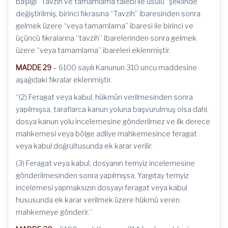
başlığı “Tavzih ve tamamlama talebi ile usulü” şeklinde
değiştirilmiş, birinci fıkrasına “Tavzih” ibaresinden sonra
gelmek üzere “veya tamamlama” ibaresi ile birinci ve
üçüncü fıkralarına “tavzih” ibarelerinden sonra gelmek
üzere “veya tamamlama” ibareleri eklenmiştir.
MADDE 29
– 6100 sayılı Kanunun 310 uncu maddesine
aşağıdaki fıkralar eklenmiştir.
“(2) Feragat veya kabul, hükmün verilmesinden sonra
yapılmışsa, taraflarca kanun yoluna başvurulmuş olsa dahi,
dosya kanun yolu incelemesine gönderilmez ve ilk derece
mahkemesi veya bölge adliye mahkemesince feragat
veya kabul doğrultusunda ek karar verilir.
(3) Feragat veya kabul, dosyanın temyiz incelemesine
gönderilmesinden sonra yapılmışsa, Yargıtay temyiz
incelemesi yapmaksızın dosyayı feragat veya kabul
hususunda ek karar verilmek üzere hükmü veren
mahkemeye gönderir.”