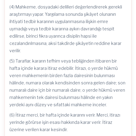
(4) Mahkeme, dosyadaki delilleri değerlendirerek gerekli
araştırmayı yapar. Yargılama sonunda şikâyet olunanın
ihtiyati tedbir kararının uygulanmasına ilişkin emre
uymadığı veya tedbir kararına aykırı davrandığı tespit
edilirse, birinci fıkra uyarınca disiplin hapsi ile
cezalandırılmasına; aksi takdirde şikâyetin reddine karar
verilir.
(5) Taraflar, kararın tefhim veya tebliğinden itibaren bir
hafta içinde karara itiraz edebilir. İtirazı, o yerde hükmü
veren mahkemenin birden fazla dairesinin bulunması
hâlinde, numara olarak kendisinden sonra gelen daire; son
numaralı daire için bir numaralı daire; o yerde hükmü veren
mahkemenin tek dairesi bulunması hâlinde en yakın
yerdeki aynı düzey ve sıfattaki mahkeme inceler.
(6) İtiraz merci, bir hafta içinde kararını verir. Merci, itirazı
yerinde görürse işin esası hakkında karar verir. İtiraz
üzerine verilen karar kesindir.