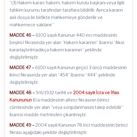
“(3) Hakem kararı; hakem, hakem kurulu başkanı veya ilgili
tahkim kurumu tarafından taraflara bildirilir. Ayrıca kararın
aslı dosya ile birlikte mahkemeye gönderilir ve
mahkemece saklanır.”
MADDE 46 –
6100 sayılı Kanunun 440 ıncı maddesinin
beşinci fıkrasında yer alan “Hakem kararının” ibaresi “Aksi
kararlaştırılmadıkça hakem kararının” şeklinde
değiştirilmiştir.
MADDE 47 –
6100 sayılı Kanunun geçici 3 üncü maddesinin
ikinci fıkrasında yer alan “454” ibaresi “444” şeklinde
değiştirilmiştir.
MADDE 48 –
9/6/1932 tarihli ve
2004 sayılı İcra ve İflas
Kanununun
8/a maddesinin altıncı fıkrasının birinci
cümlesinde yer alan “veya sorgulanmasını talep edebilir”
ibaresi madde metninden çıkarılmıştır.
MADDE 49 –
2004 sayılı Kanunun 78 inci maddesinin birinci
fıkrası aşağıdaki şekilde değiştirilmiştir.