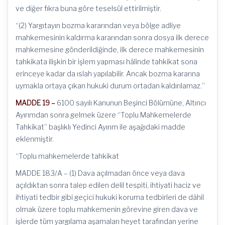
ve diğer fıkra buna göre teselsül ettirilmiştir.
“(2) Yargıtayın bozma kararından veya bölge adliye
mahkemesinin kaldırma kararından sonra dosya ilk derece
mahkemesine gönderildiğinde, ilk derece mahkemesinin
tahkikata ilişkin bir işlem yapması hâlinde tahkikat sona
erinceye kadar da ıslah yapılabilir. Ancak bozma kararına
uymakla ortaya çıkan hukuki durum ortadan kaldırılamaz.”
MADDE 19 –
6100 sayılı Kanunun Beşinci Bölümüne, Altıncı
Ayırımdan sonra gelmek üzere “Toplu Mahkemelerde
Tahkikat” başlıklı Yedinci Ayırım ile aşağıdaki madde
eklenmiştir.
“Toplu mahkemelerde tahkikat
MADDE 183/A – (1) Dava açılmadan önce veya dava
açıldıktan sonra talep edilen delil tespiti, ihtiyati haciz ve
ihtiyati tedbir gibi geçici hukuki koruma tedbirleri de dâhil
olmak üzere toplu mahkemenin görevine giren dava ve
işlerde tüm yargılama aşamaları heyet tarafından yerine