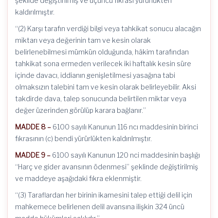
şekilde değiştirilmiş ve üçüncü fıkrası yürürlükten
kaldırılmıştır.
“(2) Karşı tarafın verdiği bilgi veya tahkikat sonucu alacağın
miktarı veya değerinin tam ve kesin olarak
belirlenebilmesi mümkün olduğunda, hâkim tarafından
tahkikat sona ermeden verilecek iki haftalık kesin süre
içinde davacı, iddianın genişletilmesi yasağına tabi
olmaksızın talebini tam ve kesin olarak belirleyebilir. Aksi
takdirde dava, talep sonucunda belirtilen miktar veya
değer üzerinden görülüp karara bağlanır.”
MADDE 8 –
6100 sayılı Kanunun 116 ncı maddesinin birinci
fıkrasının (c) bendi yürürlükten kaldırılmıştır.
MADDE 9 –
6100 sayılı Kanunun 120 nci maddesinin başlığı
“Harç ve gider avansının ödenmesi” şeklinde değiştirilmiş
ve maddeye aşağıdaki fıkra eklenmiştir.
“(3) Taraflardan her birinin ikamesini talep ettiği delil için
mahkemece belirlenen delil avansına ilişkin 324 üncü