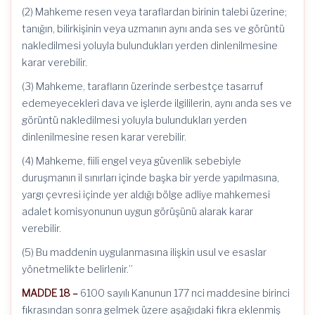
(2) Mahkeme resen veya taraflardan birinin talebi üzerine;
tanığın, bilirkişinin veya uzmanın aynı anda ses ve görüntü
nakledilmesi yoluyla bulundukları yerden dinlenilmesine
karar verebilir.
(3) Mahkeme, tarafların üzerinde serbestçe tasarruf
edemeyecekleri dava ve işlerde ilgililerin, aynı anda ses ve
görüntü nakledilmesi yoluyla bulundukları yerden
dinlenilmesine resen karar verebilir.
(4) Mahkeme, fiilî engel veya güvenlik sebebiyle
duruşmanın il sınırları içinde başka bir yerde yapılmasına,
yargı çevresi içinde yer aldığı bölge adliye mahkemesi
adalet komisyonunun uygun görüşünü alarak karar
verebilir.
(5) Bu maddenin uygulanmasına ilişkin usul ve esaslar
yönetmelikte belirlenir.”
MADDE 18 –
6100 sayılı Kanunun 177 nci maddesine birinci
fıkrasından sonra gelmek üzere aşağıdaki fıkra eklenmiş