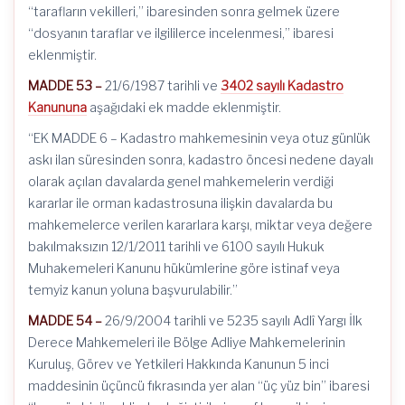
“tarafların vekilleri,” ibaresinden sonra gelmek üzere
“dosyanın taraflar ve ilgililerce incelenmesi,” ibaresi
eklenmiştir.
MADDE 53 –
21/6/1987 tarihli ve
3402 sayılı Kadastro
Kanununa
aşağıdaki ek madde eklenmiştir.
“EK MADDE 6 – Kadastro mahkemesinin veya otuz günlük
askı ilan süresinden sonra, kadastro öncesi nedene dayalı
olarak açılan davalarda genel mahkemelerin verdiği
kararlar ile orman kadastrosuna ilişkin davalarda bu
mahkemelerce verilen kararlara karşı, miktar veya değere
bakılmaksızın 12/1/2011 tarihli ve 6100 sayılı Hukuk
Muhakemeleri Kanunu hükümlerine göre istinaf veya
temyiz kanun yoluna başvurulabilir.”
MADDE 54 –
26/9/2004 tarihli ve 5235 sayılı Adlî Yargı İlk
Derece Mahkemeleri ile Bölge Adliye Mahkemelerinin
Kuruluş, Görev ve Yetkileri Hakkında Kanunun 5 inci
maddesinin üçüncü fıkrasında yer alan “üç yüz bin” ibaresi