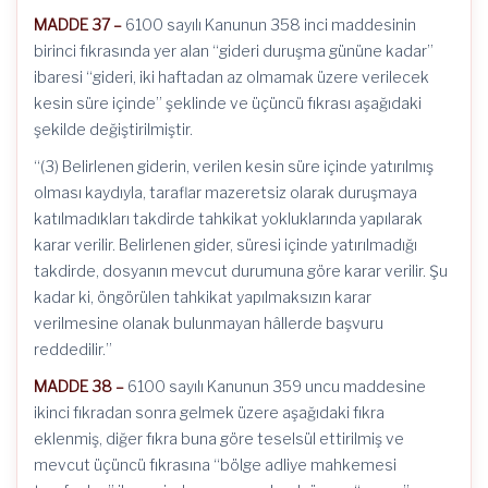
MADDE 37 –
6100 sayılı Kanunun 358 inci maddesinin
birinci fıkrasında yer alan “gideri duruşma gününe kadar”
ibaresi “gideri, iki haftadan az olmamak üzere verilecek
kesin süre içinde” şeklinde ve üçüncü fıkrası aşağıdaki
şekilde değiştirilmiştir.
“(3) Belirlenen giderin, verilen kesin süre içinde yatırılmış
olması kaydıyla, taraflar mazeretsiz olarak duruşmaya
katılmadıkları takdirde tahkikat yokluklarında yapılarak
karar verilir. Belirlenen gider, süresi içinde yatırılmadığı
takdirde, dosyanın mevcut durumuna göre karar verilir. Şu
kadar ki, öngörülen tahkikat yapılmaksızın karar
verilmesine olanak bulunmayan hâllerde başvuru
reddedilir.”
MADDE 38 –
6100 sayılı Kanunun 359 uncu maddesine
ikinci fıkradan sonra gelmek üzere aşağıdaki fıkra
eklenmiş, diğer fıkra buna göre teselsül ettirilmiş ve
mevcut üçüncü fıkrasına “bölge adliye mahkemesi