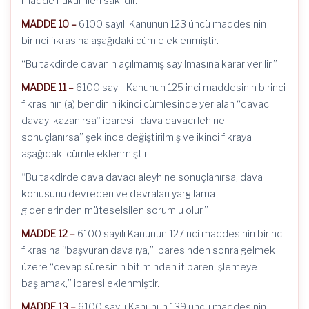
madde hükümleri saklıdır.”
MADDE 10 –
6100 sayılı Kanunun 123 üncü maddesinin
birinci fıkrasına aşağıdaki cümle eklenmiştir.
“Bu takdirde davanın açılmamış sayılmasına karar verilir.”
MADDE 11 –
6100 sayılı Kanunun 125 inci maddesinin birinci
fıkrasının (a) bendinin ikinci cümlesinde yer alan “davacı
davayı kazanırsa” ibaresi “dava davacı lehine
sonuçlanırsa” şeklinde değiştirilmiş ve ikinci fıkraya
aşağıdaki cümle eklenmiştir.
“Bu takdirde dava davacı aleyhine sonuçlanırsa, dava
konusunu devreden ve devralan yargılama
giderlerinden müteselsilen sorumlu olur.”
MADDE 12 –
6100 sayılı Kanunun 127 nci maddesinin birinci
fıkrasına “başvuran davalıya,” ibaresinden sonra gelmek
üzere “cevap süresinin bitiminden itibaren işlemeye
başlamak,” ibaresi eklenmiştir.
MADDE 13 –
6100 sayılı Kanunun 139 uncu maddesinin