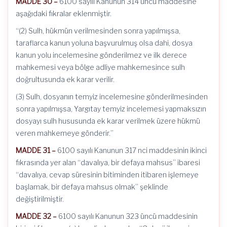
MADDE 30 –
6100 sayılı Kanunun 314 üncü maddesine
aşağıdaki fıkralar eklenmiştir.
“(2) Sulh, hükmün verilmesinden sonra yapılmışsa,
taraflarca kanun yoluna başvurulmuş olsa dahi, dosya
kanun yolu incelemesine gönderilmez ve ilk derece
mahkemesi veya bölge adliye mahkemesince sulh
doğrultusunda ek karar verilir.
(3) Sulh, dosyanın temyiz incelemesine gönderilmesinden
sonra yapılmışsa, Yargıtay temyiz incelemesi yapmaksızın
dosyayı sulh hususunda ek karar verilmek üzere hükmü
veren mahkemeye gönderir.”
MADDE 31 –
6100 sayılı Kanunun 317 nci maddesinin ikinci
fıkrasında yer alan “davalıya, bir defaya mahsus” ibaresi
“davalıya, cevap süresinin bitiminden itibaren işlemeye
başlamak, bir defaya mahsus olmak” şeklinde
değiştirilmiştir.
MADDE 32 –
6100 sayılı Kanunun 323 üncü maddesinin