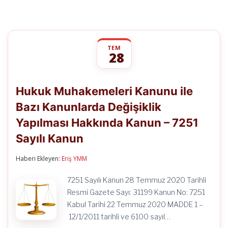
TEM
28
Hukuk
yorumlar kapalı
Muhakemeleri
Hukuk Muhakemeleri Kanunu ile
Kanunu
ile
Bazı Kanunlarda Değişiklik
Bazı
Kanunlarda
Yapılması Hakkında Kanun – 7251
Değişiklik
Yapılması
Sayılı Kanun
Hakkında
Kanun
Haberi Ekleyen:
Eriş YMM
–
7251
Sayılı
7251 Sayılı Kanun 28 Temmuz 2020 Tarihli
Kanun
Resmi Gazete Sayı: 31199 Kanun No: 7251
için
Kabul Tarihi 22 Temmuz 2020 MADDE 1 –
12/1/2011 tarihli ve 6100 sayıl…