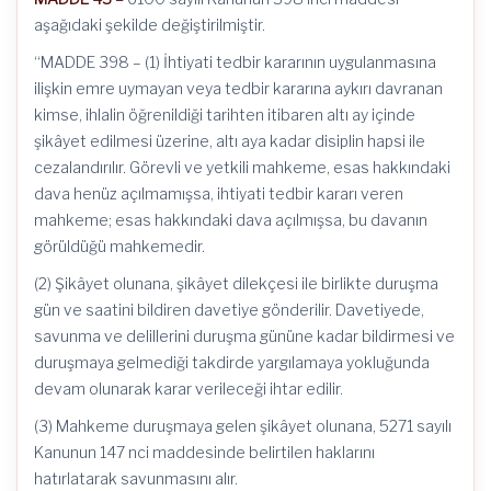
aşağıdaki şekilde değiştirilmiştir.
“MADDE 398 –
(1) İhtiyati tedbir kararının uygulanmasına
ilişkin emre uymayan veya tedbir kararına aykırı davranan
kimse, ihlalin öğrenildiği tarihten itibaren altı ay içinde
şikâyet edilmesi üzerine, altı aya kadar disiplin hapsi ile
cezalandırılır. Görevli ve yetkili mahkeme, esas hakkındaki
dava henüz açılmamışsa, ihtiyati tedbir kararı veren
mahkeme; esas hakkındaki dava açılmışsa, bu davanın
görüldüğü mahkemedir.
(2) Şikâyet olunana, şikâyet dilekçesi ile birlikte duruşma
gün ve saatini bildiren davetiye gönderilir. Davetiyede,
savunma ve delillerini duruşma gününe kadar bildirmesi ve
duruşmaya gelmediği takdirde yargılamaya yokluğunda
devam olunarak karar verileceği ihtar edilir.
(3) Mahkeme duruşmaya gelen şikâyet olunana, 5271 sayılı
Kanunun 147 nci maddesinde belirtilen haklarını
hatırlatarak savunmasını alır.