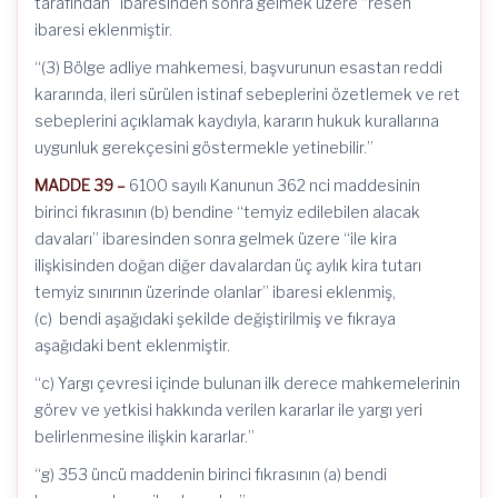
tarafından” ibaresinden sonra gelmek üzere “resen”
ibaresi eklenmiştir.
“(3) Bölge adliye mahkemesi, başvurunun esastan reddi
kararında, ileri sürülen istinaf sebeplerini özetlemek ve ret
sebeplerini açıklamak kaydıyla, kararın hukuk kurallarına
uygunluk gerekçesini göstermekle yetinebilir.”
MADDE 39 –
6100 sayılı Kanunun 362 nci maddesinin
birinci fıkrasının (b) bendine “temyiz edilebilen alacak
davaları” ibaresinden sonra gelmek üzere “ile kira
ilişkisinden doğan diğer davalardan üç aylık kira tutarı
temyiz sınırının üzerinde olanlar” ibaresi eklenmiş,
(c) bendi aşağıdaki şekilde değiştirilmiş ve fıkraya
aşağıdaki bent eklenmiştir.
“c) Yargı çevresi içinde bulunan ilk derece mahkemelerinin
görev ve yetkisi hakkında verilen kararlar ile yargı yeri
belirlenmesine ilişkin kararlar.”
“g) 353 üncü maddenin birinci fıkrasının (a) bendi