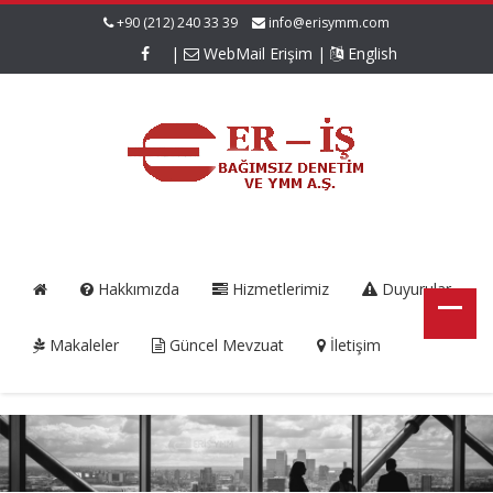
+90 (212) 240 33 39
info@erisymm.com
|
WebMail Erişim
|
English
Hakkımızda
Hizmetlerimiz
Duyurular
Makaleler
Güncel Mevzuat
İletişim