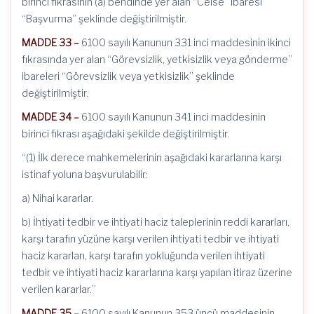
birinci fıkrasının (a) bendinde yer alan “Celse” ibaresi
“Başvurma” şeklinde değiştirilmiştir.
MADDE 33 –
6100 sayılı Kanunun 331 inci maddesinin ikinci
fıkrasında yer alan “Görevsizlik, yetkisizlik veya gönderme”
ibareleri “Görevsizlik veya yetkisizlik” şeklinde
değiştirilmiştir.
MADDE 34 –
6100 sayılı Kanunun 341 inci maddesinin
birinci fıkrası aşağıdaki şekilde değiştirilmiştir.
“(1) İlk derece mahkemelerinin aşağıdaki kararlarına karşı
istinaf yoluna başvurulabilir:
a) Nihai kararlar.
b) İhtiyati tedbir ve ihtiyati haciz taleplerinin reddi kararları,
karşı tarafın yüzüne karşı verilen ihtiyati tedbir ve ihtiyati
haciz kararları, karşı tarafın yokluğunda verilen ihtiyati
tedbir ve ihtiyati haciz kararlarına karşı yapılan itiraz üzerine
verilen kararlar.”
MADDE 35 –
6100 sayılı Kanunun 353 üncü maddesinin