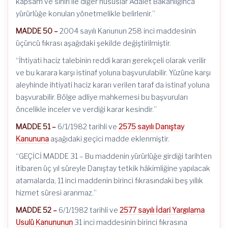
kapsam ve sınırı ile diğer hususlar Adalet Bakanlığınca
yürürlüğe konulan yönetmelikle belirlenir.”
MADDE 50 –
2004 sayılı Kanunun 258 inci maddesinin
üçüncü fıkrası aşağıdaki şekilde değiştirilmiştir.
“İhtiyati haciz talebinin reddi kararı gerekçeli olarak verilir
ve bu karara karşı istinaf yoluna başvurulabilir. Yüzüne karşı
aleyhinde ihtiyati haciz kararı verilen taraf da istinaf yoluna
başvurabilir. Bölge adliye mahkemesi bu başvuruları
öncelikle inceler ve verdiği karar kesindir.”
MADDE 51 –
6/1/1982 tarihli ve
2575 sayılı Danıştay
Kanununa
aşağıdaki geçici madde eklenmiştir.
“GEÇİCİ MADDE 31 – Bu maddenin yürürlüğe girdiği tarihten
itibaren üç yıl süreyle Danıştay tetkik hâkimliğine yapılacak
atamalarda, 11 inci maddenin birinci fıkrasındaki beş yıllık
hizmet süresi aranmaz.”
MADDE 52 –
6/1/1982 tarihli ve
2577 sayılı İdari Yargılama
Usulü Kanununun
31 inci maddesinin birinci fıkrasına