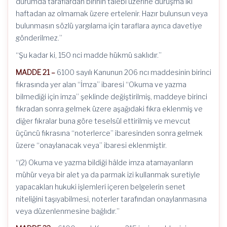
durumda taraflardan birinin talebi üzerine duruşma iki
haftadan az olmamak üzere ertelenir. Hazır bulunsun veya
bulunmasın sözlü yargılama için taraflara ayrıca davetiye
gönderilmez.”
“Şu kadar ki, 150 nci madde hükmü saklıdır.”
MADDE 21 –
6100 sayılı Kanunun 206 ncı maddesinin birinci
fıkrasında yer alan “İmza” ibaresi “Okuma ve yazma
bilmediği için imza” şeklinde değiştirilmiş, maddeye birinci
fıkradan sonra gelmek üzere aşağıdaki fıkra eklenmiş ve
diğer fıkralar buna göre teselsül ettirilmiş ve mevcut
üçüncü fıkrasına “noterlerce” ibaresinden sonra gelmek
üzere “onaylanacak veya” ibaresi eklenmiştir.
“(2) Okuma ve yazma bildiği hâlde imza atamayanların
mühür veya bir alet ya da parmak izi kullanmak suretiyle
yapacakları hukuki işlemleri içeren belgelerin senet
niteliğini taşıyabilmesi, noterler tarafından onaylanmasına
veya düzenlenmesine bağlıdır.”