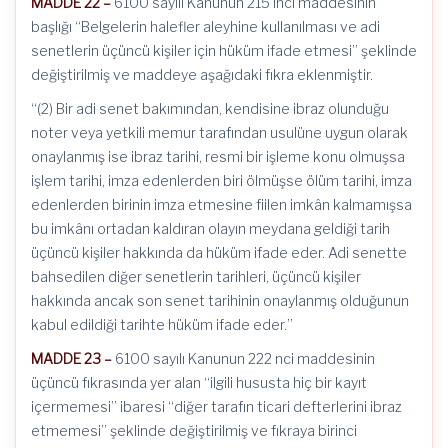
MADDE 22 –
6100 sayılı Kanunun 215 inci maddesinin
başlığı “Belgelerin halefler aleyhine kullanılması ve adi
senetlerin üçüncü kişiler için hüküm ifade etmesi” şeklinde
değiştirilmiş ve maddeye aşağıdaki fıkra eklenmiştir.
“(2) Bir adi senet bakımından, kendisine ibraz olunduğu
noter veya yetkili memur tarafından usulüne uygun olarak
onaylanmış ise ibraz tarihi, resmi bir işleme konu olmuşsa
işlem tarihi, imza edenlerden biri ölmüşse ölüm tarihi, imza
edenlerden birinin imza etmesine fiilen imkân kalmamışsa
bu imkânı ortadan kaldıran olayın meydana geldiği tarih
üçüncü kişiler hakkında da hüküm ifade eder. Adi senette
bahsedilen diğer senetlerin tarihleri, üçüncü kişiler
hakkında ancak son senet tarihinin onaylanmış olduğunun
kabul edildiği tarihte hüküm ifade eder.”
MADDE 23 –
6100 sayılı Kanunun 222 nci maddesinin
üçüncü fıkrasında yer alan “ilgili hususta hiç bir kayıt
içermemesi” ibaresi “diğer tarafın ticari defterlerini ibraz
etmemesi” şeklinde değiştirilmiş ve fıkraya birinci