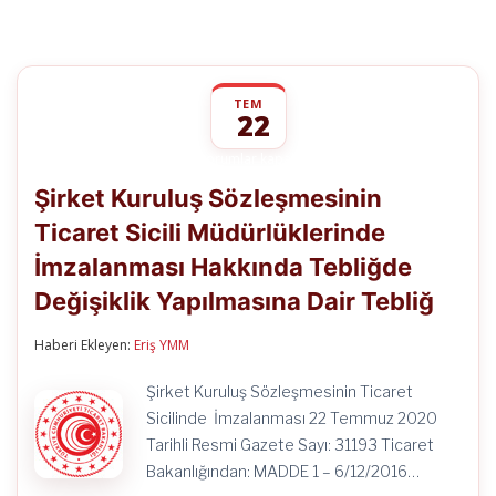
TEM
22
Şirket
yorumlar kapalı
Kuruluş
Şirket Kuruluş Sözleşmesinin
Sözleşmesinin
Ticaret
Ticaret Sicili Müdürlüklerinde
Sicili
Müdürlüklerinde
İmzalanması Hakkında Tebliğde
İmzalanması
Hakkında
Değişiklik Yapılmasına Dair Tebliğ
Tebliğde
Değişiklik
Haberi Ekleyen:
Eriş YMM
Yapılmasına
Dair
Tebliğ
Şirket Kuruluş Sözleşmesinin Ticaret
için
Sicilinde İmzalanması 22 Temmuz 2020
Tarihli Resmi Gazete Sayı: 31193 Ticaret
Bakanlığından: MADDE 1 – 6/12/2016…