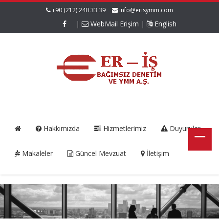
+90 (212) 240 33 39
info@erisymm.com
|
WebMail Erişim
|
English
Hakkımızda
Hizmetlerimiz
Duyurular
Makaleler
Güncel Mevzuat
İletişim