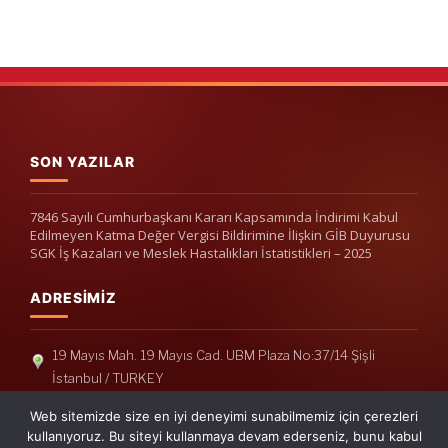
SON YAZILAR
7846 Sayılı Cumhurbaşkanı Kararı Kapsamında İndirimi Kabul
Edilmeyen Katma Değer Vergisi Bildirimine İlişkin GİB Duyurusu
SGK İş Kazaları ve Meslek Hastalıkları İstatistikleri – 2025
ADRESIMIZ
19 Mayıs Mah. 19 Mayıs Cad. UBM Plaza No:37/14 Şişli
İstanbul / TURKEY
Telefon: +90(212) 240 33 39
Web sitemizde size en iyi deneyimi sunabilmemiz için çerezleri
Telefon: +90(212) 248 19 36
kullanıyoruz. Bu siteyi kullanmaya devam ederseniz, bunu kabul